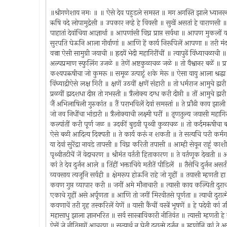
॥श्रीगणेशाय नमः ॥ ॥ ऐसे देव पहुडले समस्त ॥ मग अगस्ति झाले ध्यानस्थ ॥ 
ऋषि वदे लोपामुद्रेसी ॥ उपकार नव्हे हे विवसी ॥ सुखें असतां हे वाराणसी ॥
पाहातां देवांचिया आज्ञार्था ॥ आपणांसी विघ्न प्राप्त सर्वथा ॥ आपण मुकलों
सुरपति घेऊनि आला गीर्वाणां ॥ आणि हें कार्य निरूपिलें आपणा ॥ तरी मंद
वज्रा ऐसी सामुग्री जयाची ॥ ह्रदयें भेदी महागिरींचीं ॥ त्यापुढें विंध्याचळा
अल्पप्रमाण स्फुलिंग उजळे ॥ तेणें अष्टकुळाचळ जळे ॥ तो वैश्वानर बळें ॥ प्
कश्यपऋषीचा जो कुमरू ॥ समूळ उत्पाटूं शके मेरू ॥ ऐसा वायु आला श्रद्धा क
विंघ्याद्रीऐसे लक्ष गिरी ॥ क्षणें उठवीं क्षणें संहारी ॥ तो धर्मराज आमुचे द्
प्रळयीं द्वादशधा दीप्त तो गभस्ती ॥ त्रैलोक्य दग्ध करी दीप्ती ॥ तों आमुचे द्
जैं अभिलाषिली गुरुकांत ॥ तैं पराभविलें देवां समस्तां ॥ ते प्रौढी काय झ
जो नव निधींचा भांडारी ॥ त्रैलोक्याची लक्ष्मी घरीं ॥ तृणतुल्य जयासी महागिर
कल्पांतीं करी पूर्ण जळ ॥ उदकीं बुडवी पृथ्वी कुळाचळ ॥ तो कर्दमऋषीचा ब
ऐसे बळी आदित्य दिक्पती ॥ ते कार्य करूं न शकती ॥ ते सत्यचि परी कर
या देवां सुरेंद्रा नावडे तापसी ॥ विघ्न करिती तपासी ॥ आम्ही सेवून राहूं क
पृथ्वीतटीचें जें वेदाचरण ॥ श्रीमंत वर्तती हिताकारण ॥ ते वर्तणूक देखती ॥ 
कां ते देव दुर्जन आले ॥ तिंहीं भक्ताचिये मतीतें पीडिलें ॥ तैसेचि दुर्जन 
व्यवसाय त्यजूनि सर्वही ॥ क्षेमरूप होऊनि राहे जो गृहीं ॥ तयासी म्हणत
कवण गुप्त व्यापार करी ॥ जगीं अमे मौनाचारी ॥ त्यासी काय कल्पिती दुर
एकाचे गृहीं असे अर्पूणता ॥ आणि तो जगीं मिरवीतसे पूर्णता ॥ त्याची दुरा
कवणाचें तरी गृह तस्करिलें येणें ॥ यासी कैंचीं वस्त्रें भूषणें ॥ हे पदेवी का
महासाधु झाला ज्ञानभरित ॥ सर्व सास्त्राविकारी नीतिवंत ॥ त्यासी म्हणती
ऐसें जे नीतिमागें आचरण ॥ सत्यार्थ न घेती दुरात्मे दुर्जन ॥ म्हणोनि कां ते 