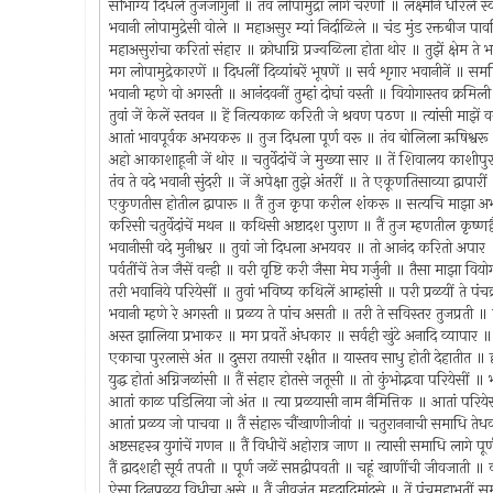
सौभाग्य दिधले तुजजागुनी ॥ तंव लोपामुद्रा लागे चरणीं ॥ लक्ष्मीनें धरिले 
भवानी लोपामुद्रेसी वोले ॥ महाअसुर म्यां निर्दाळिले ॥ चंड मुंड रक्तबीज 
महाअसुरांचा करितां संहार ॥ क्रोधाग्नि प्रज्वळिला होता थोर ॥ तुझें क्षेम 
मग लोपामुद्रेकारणें ॥ दिधलीं दिव्यांबरें भूषणें ॥ सर्व शृगार भवानीनें ॥ स
भवानी म्हणे वो अगस्ती ॥ आनंदवनीं तुम्हां दोघां वस्ती ॥ वियोगास्तव क्र
तुवां जें केलें स्तवन ॥ हें नित्यकाळ करिती जे श्रवण पठण ॥ त्यांसी मा
आतां भावपूर्वक अभयकरू ॥ तुज दिधला पूर्ण वरू ॥ तंव बोलिला ऋषिश्वरू 
अहो आकाशाहूनी जें थोर ॥ चतुर्वेदांचें जे मुख्या सार ॥ तें शिवालय काशीपुर
तंव ते वदे भवानी सुंदरी ॥ जें अपेक्षा तुझे अंतरीं ॥ ते एकूणतिसाव्या द्वापा
एकुणतीस होतील द्वापारू ॥ तैं तुज कृपा करील शंकरू ॥ सत्यचि माझा अ
करिसी चतुर्वेदांचें मथन ॥ कथिसी अष्टादश पुराण ॥ तैं तुज म्हणतील कृष्णद्व
भवानीसी वदे मुनीश्वर ॥ तुवां जो दिधला अभयवर ॥ तो आनंद करितो अपा
पर्वतींचें तेज जैसें वन्ही ॥ वरी वृष्टि करी जैसा मेघ गर्जुनी ॥ तैसा माझा वि
तरी भवानिये परियेसीं ॥ तुवां भविष्य कथिलें आम्हांसी ॥ परी प्रळयीं ते 
भवानी म्हणे रे अगस्ती ॥ प्रळय ते पांच असती ॥ तरी ते सविस्तर तुजप्रती
अस्त झालिया प्रभाकर ॥ मग प्रवर्ते अंधकार ॥ सर्वही खुंटे अनादि व्यापा
एकाचा पुरलासे अंत ॥ दुसरा तयासी रक्षीत ॥ यास्तव साधु होती देहातीत 
युद्ध होतां अग्निजळांसी ॥ तैं संहार होतसे जतूसी ॥ तो कुंभोद्भवा परियेसीं
आतां काळ पडिलिया जो अंत ॥ त्या प्रळयासी नाम नैमित्तिक ॥ आतां परियेसीं
आतां प्रळय जो पाचवा ॥ तैं संहारू चौंखाणीजीवां ॥ चतुराननाची समाधि ते
अष्टसहस्त्र युगांचें गणन ॥ तैं विधीचें अहोरात्र जाण ॥ त्यासी समाधि लागे प
तैं द्वादशही सूर्य तपती ॥ पूर्ण जळें सप्तद्वीपवती ॥ चहूं खाणींची जीवजाती
ऐसा दिनप्रळय विधीचा असे ॥ तैं जीवजंतु महदादिमांदुसे ॥ तें पंचमहाभूतीं