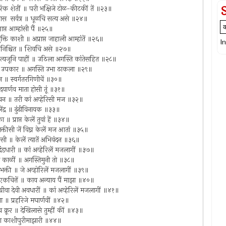
े रंक शेतीं ॥ परी भक्षिजे टोळ-कीटकीं तें ॥२३॥
थ्या भास सर्वत्र ॥ धूळचि सत्य असे ॥२४॥
राप्त आम्हांसी पैं ॥२५॥
मुक्ति काशी ॥ अप्राप्त जाहाली आम्हांतें ॥२६॥
I
 एक निश्चित ॥ शिवचि असे ॥२७॥
ी त्यजूनि पाहीं ॥ उठिला अगस्ति कांतेसहित ॥२८॥
रावया उपकार ॥ अगस्ति उभा ठाकला ॥२९॥
न ॥ स्वर्गतरगिणीचें ॥३०॥
यार्णव माता होसी तूं ॥३१॥
 जीवन ॥ तरी कां अव्हेरिसी मज ॥३२॥
जेंद्र ॥ ढुंढीविनायक ॥३३॥
॥ प्राप्त केलें तुवां हें ॥३४॥
े भक्तीसी जें विघ्न केलें मज आतां ॥३५॥
ी ॥ केलें त्यातें अभिवंदन ॥३६॥
े दंडधारी ॥ कां अव्हेरिलें मजलागीं ॥३७॥
ते काळीं ॥ अगस्तिमुनी तो ॥३८॥
ी भक्ती ॥ जे अव्होरिलें मजलागीं ॥३९॥
ाहीं एकचित्तें ॥ काय अन्याय पैं माझा ॥४०॥
रीवा देवी अवधारीं ॥ कां अव्हेरिलें मजलागीं ॥४१॥
ंचा ॥ प्रहरिजे मघार्णवीं ॥४२॥
क्रूर ॥ देखिलासे तुम्हीं कीं ॥४३॥
 ॥ या काशीपुरीमाझारी ॥४४॥