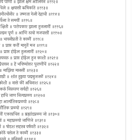
स्वयें पाणी ॥ झालें क्षेम आलिंगन ॥११२॥
पावविले ॥ क्षयासी ऋषिकांते ॥११३॥
ते भागीरथीनीर ॥ उष्णता गेली देहाची ॥११४॥
मर्पिला ते समयीं ॥११५॥
मिली क्षिती ॥ परोपकार झाला तुजलागीं ॥११६॥
झें वरदान पूर्ण ॥ आणि ठावो मजपासीं ॥११७॥
॥ भावनीप्रती ते काळीं ॥११८॥
 ॥ प्राप्त करीं मागुतें मज ॥११९॥
रीं ॥ प्राप्त होईल तुललागीं ॥१२०॥
भयवरू ॥ प्राप्त होईल तुज काशी ॥१२१॥
ैपायन ॥ हें भविष्योत्तर पुराणींचें ॥१२२॥
र ॥ माझिया मानसीं ॥१२३॥
योगाग्नी ॥ शांत तुझ्या पदाबुजजळें ॥१२४॥
पंचक्रोशी ॥ नासे कीं अविनाश ॥१२५॥
 ॥ करूं निरूपण सर्वही ॥१२६॥
र ॥ हाचि जाण नित्यप्रळय ॥१२७॥
॥ हा आत्यंतिकप्रळयो ॥१२८॥
 ॥ भौतिक प्रळयो ॥१२९॥
 एकाग्रचित्त ॥ ब्रह्मांडप्रळय जो ॥१३०॥
धवां ॥ महाप्रळयो जाणिजे ॥१३१॥
ूर्ण ॥ षोडश सहस्त्र वर्षवरी ॥१३२॥
 ॥ कोठें वसेल ते काळीं ॥१३३॥
 समरसे ॥ मुनिवर्या ॥१३४॥