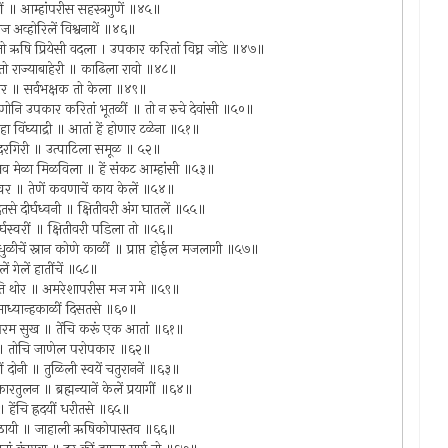
रीं ॥ आम्हांपरीस सहस्त्रगुणें ॥४५॥
 मज अव्होरिलें विश्वनाथें ॥४६॥
मग तो ऋषि प्रियेसी वदला । उपकार करितां विघ्न जोडे ॥४७॥
ं तो राज्याबाहेरी ॥ काढिला रावो ॥४८॥
अंगार ॥ सर्वभक्षक तो केला ॥४९॥
णोनि उपकार करितां भूतळीं ॥ तो न रुचे देवांसी ॥५०॥
ा हा विंघ्याद्री ॥ आतां हें होणार टळेना ॥५१॥
ो मंदरगिरी ॥ उत्पाटिला समूळ ॥ ५२॥
रीस्तव मेळा मिळविला ॥ हें संकट आम्हांसी ॥५३॥
त्वर ॥ तेणें कवणाचें काय केलें ॥५४॥
 दीर्घध्वनी ॥ क्षितीवरी अंग घातलें ॥५५॥
ीर्घस्वरीं ॥ क्षितीवरी पडिला तो ॥५६॥
धुळीचें स्नान कोणे काळीं ॥ प्राप्त होईल मजलागी ॥५७॥
ं गेलें हातींचें ॥५८॥
य अति थोर ॥ अमरेशापरीस मज गमे ॥५९॥
 माध्यान्हकाळीं दिसतसे ॥६०॥
सी परम सुख ॥ तेंचि करूं एक आतां ॥६१॥
वन ॥ तोचि जाणेल परोपकार ॥६२॥
 दोनी ॥ तुळिली स्वयें चतुराननें ॥६३॥
तुलन ॥ ब्रह्मन्यानें केलें प्रयागीं ॥६४॥
॥ हेंचि ह्रदयीं धरीतसे ॥६५॥
ते ठायी ॥ जाहाली ऋषिकोपास्तव ॥६६॥