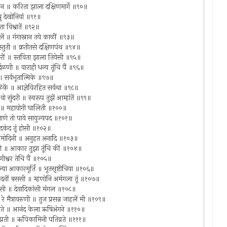
 गमन ॥ करिता झाला दक्षिणमार्गे ॥९०॥
ु देखोनियां ॥९१॥
ता विश्वातें ॥९२॥
लें ॥ गंगास्नान तये काळीं ॥९३॥
 स्तुती ॥ क्रतीतसे दक्षिणपंथ ॥९४॥
धकरीं ॥ स्तविता झाला तियेसी ॥९५॥
ळणी ॥ वाराही धन्य तूंचि पैं ॥९६॥
॥ सर्वभूतात्मिके ॥९७॥
वळिकें ॥ आज्ञेविरहित सर्वथा ॥९८॥
ो सुंदरी ॥ स्वरूप तुझें आम्हांतें ॥९९॥
ानी ॥ महायोगी घालिती ॥१००॥
ज जाणे तो पावे सायुज्यपद ॥१०१॥
नंदकंद तूं होसी ॥१०२॥
्रमोदिनी ॥ अनुहत अनादि ॥१०३॥
चूनी ॥ आकार तुझा तूंचि कीं ॥१०४॥
ोगीश्वर तेचि पैं ॥१०५॥
पिल्या आकारमूर्ति ॥ भूतसृष्टीचिया ॥१०६॥
 सदनीं बससी ॥ म्हणोनि अमंगला तूं ॥१०७॥
ां देसी ॥ देवादिकांसी मंगल ॥१०८॥
 मैत्रावरुणी ॥ तुज प्रसन्न जाहलें मी ॥१०९॥
िया मनाते ॥ आनंद केला ऋषिअंगने ॥११०॥
 मजप्रती ॥ ऋपिकामिनी पतिव्रते ॥१११॥