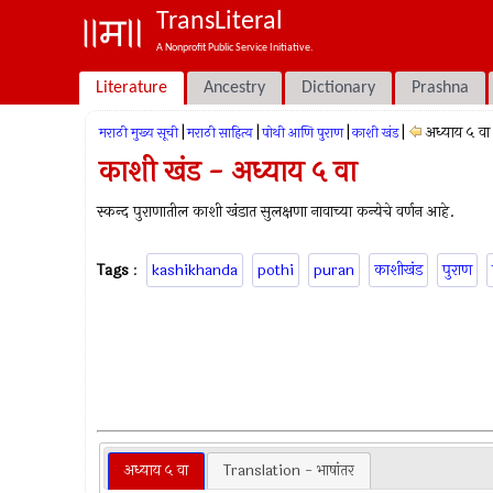
TransLiteral
A Nonprofit Public Service Initiative.
Literature
Ancestry
Dictionary
Prashna
|
|
|
|
अध्याय ५ वा
मराठी मुख्य सूची
मराठी साहित्य
पोथी आणि पुराण
काशी खंड
काशी खंड - अध्याय ५ वा
स्कन्द पुराणातील काशी खंडात सुलक्षणा नावाच्या कन्येचे वर्णन आहे.
Tags
:
kashikhanda
pothi
puran
काशीखंड
पुराण
अध्याय ५ वा
Translation - भाषांतर