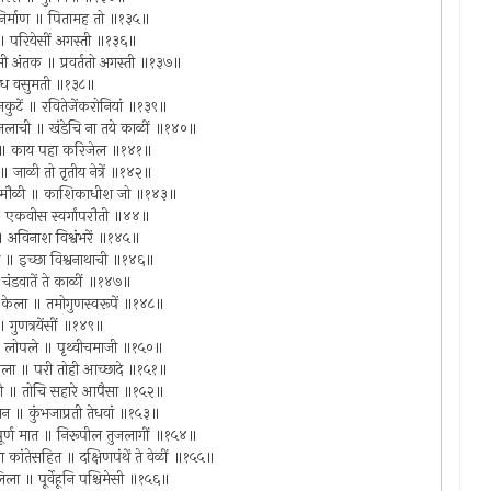
ी निर्माण ॥ पितामह तो ॥१३५॥
से ॥ परियेसीं अगस्ती ॥१३६॥
ंसी अंतक ॥ प्रवर्ततो अगस्ती ॥१३७॥
ं दग्ध वसुमती ॥१३८॥
रजकुटें ॥ रवितेजेंकरोनियां ॥१३९॥
ा जलाची ॥ खंडेचि ना तये काळीं ॥१४०॥
ौळी ॥ काय पहा करिजेल ॥१४१॥
 ॥ जाळी तो तृतीय नेत्रें ॥१४२॥
चंद्रमौळी ॥ काशिकाधीश जो ॥१४३॥
 ॥ एकवीस स्वर्गांपरौती ॥४४॥
 ॥ अविनाश विश्वंभरें ॥१४५॥
सें ॥ इच्छा विश्वनाथाची ॥१४६॥
॥ चंडवातें ते काळीं ॥१४७॥
स केला ॥ तमोगुणस्वरूपें ॥१४८॥
॥ गुणत्रयेंसीं ॥१४९॥
ंकुर लोपले ॥ पृथ्वीचमाजी ॥१५०॥
 उरला ॥ परी तोही आच्छादे ॥१५१॥
यावरी ॥ तोचि सहारे आपैसा ॥१५२॥
न ॥ कुंभजाप्रती तेधवां ॥१५३॥
ीची पूर्ण मात ॥ निरूपील तुजलागीं ॥१५४॥
ा कांतेसहित ॥ दक्षिणपंथें ते वेळीं ॥१५५॥
चालिला ॥ पूर्वेहूनि पश्चिमेसी ॥१५६॥