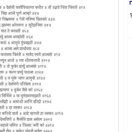
r
देवांची कार्यविचारणा करीत ॥ तों उद्भवे चिंता चित्तातें ॥१॥
 विघ्न आलें पूर्ण आम्हां ॥२॥
प
 या विश्वनाथा ॥ ऐसें भविष्य दिसतसे ॥३॥
 झाल्या आंगवणा ॥ सुरेंद्राचिया ॥४॥
ची ॥ मात ते कायसी ॥५॥
रार्थूं आला आम्हांसी ॥६॥
रूं ॥ आमुचे गुंफाद्वारीं ॥७॥
वारी ॥ आला असे प्रार्थावया ॥८॥
वारी करावया विनंती ॥ मार्तंड स्वयें आलासे ॥९॥
ाली न्यून आतां ॥ त्या शीतकराची ॥१०॥
ी ॥ तो कुबेर प्रार्थूं आलासे ॥११॥
ाळ ॥ वरुण प्रार्थूं पातला ॥१२॥
्मगती ॥ न चुके जाण आमुची ॥१३॥
ाशीसी ॥ देवांभेणे परियेसा ॥१४॥
अप्रमाण ॥ दुर्जन जैसे कां ॥१५॥
असती निर्मिले ॥ या भूमंडळामाझारी ॥१६॥
ी हा संदेही ॥ आळशी आणि दरिद्री ॥१७॥
ाचारी ॥ हा तस्कर ॥१८॥
त्मे करिती वार्ता ॥ आहे म्हणती हा तस्कर ॥१९॥
ं उदिमाविणें ॥ कैसेनि प्राप्त असेल ॥२०॥
 हे जहाले चळित ॥ पिसाट जगीं कां ॥२१॥
अन्नर्थी दीन ॥ क्लेश भोगती सर्वदा ॥२२॥