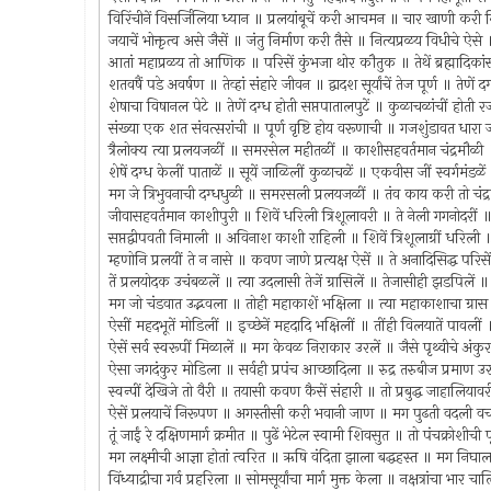
विरिंचीनें विसर्जिलिया ध्यान ॥ प्रलयांबूचें करी आचमन ॥ चार खाणी कर
जयाचें भोक्तृत्व असे जैसें ॥ जंतु निर्माण करी तैसे ॥ नित्यप्रळय विधीचे ऐ
आतां महाप्रळय तो आणिक ॥ परिसें कुंभजा थोर कौतुक ॥ तेथें ब्रह्मादिका
शतवषैं पडे अवर्षण ॥ तेव्हां संहारे जीवन ॥ द्वादश सूर्यांचें तेज पूर्ण ॥ तेणे
शेषाचा विषानल पेटे ॥ तेणें दग्ध होती सप्तपातालपुटें ॥ कुळाचळांचीं होती 
संख्या एक शत संवत्सरांची ॥ पूर्ण वृष्टि होय वरूणाची ॥ गजशुंडावत धार
त्रैलोक्य त्या प्रलयजळीं ॥ समरसेल महीतळीं ॥ काशीसहवर्तमान चंद्रम
शेषें दग्ध केलीं पाताळें ॥ सूयें जाळिलीं कुळाचळें ॥ एकवीस जीं स्वर्गमंडळें
मग जे त्रिभुवनाची दग्धधुळी ॥ समरसली प्रलयजळीं ॥ तंव काय करी तो 
जीवासहवर्तमान काशीपुरी ॥ शिवें धरिली त्रिशूलावरी ॥ ते नेली गगनोदरीं
सप्तद्वीपवती निमाली ॥ अविनाश काशी राहिली ॥ शिवें त्रिशूलाग्रीं धरिली
म्हणोनि प्रलयीं ते न नासे ॥ कवण जाणे प्रत्यक्ष ऐसें ॥ ते अनादिसिद्ध परि
तें प्रलयोदक उचंबळलें ॥ त्या उदलासी तेजें ग्रासिलें ॥ तेजासीही झडपिलें 
मग जो चंडवात उद्भवला ॥ तोही महाकाशें भक्षिला ॥ त्या महाकाशाचा ग्रा
ऐसीं महदभूतें मोडिलीं ॥ इच्छेनें महदादि भक्षिलीं ॥ तींही विलयातें पावलीं 
ऐसें सर्व स्वरूपीं मिळालें ॥ मग केवळ निराकार उरलें ॥ जैसे पृथ्वीचे अ
ऐसा जगदंकुर मोडिला ॥ सर्वही प्रपंच आच्छादिला ॥ रुद्र तरुबीज प्रमाण
स्वन्पीं देखिजे तो वैरी ॥ तयासी कवण कैसें संहारी ॥ तो प्रबुद्ध जाहालि
ऐसें प्रलयाचें निरूपण ॥ अगस्तीसी करी भवानी जाण ॥ मग पुढती वदली वच
तूं जाईं रे दक्षिणमार्ग क्रमीत ॥ पुढें भेटेल स्वामी शिवसुत ॥ तो पंचक्रोश
मग लक्ष्मीची आज्ञा होतां त्वरित ॥ ऋषि वंदिता झाला बद्धहस्त ॥ मग निघाल
विंध्याद्रीचा गर्व प्रहरिला ॥ सोमसूर्यांचा मार्ग मुक्त केला ॥ नक्षत्रांचा भार 