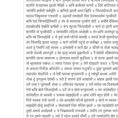
काशीवियोग घटोद्भवा ॥ म्हणे पृथ्वीनें धरिली मावा ॥ म्हणोनि विंध्याद्रीसी
म्हणेनि कंपायमान झाली मेदिनी ॥ ऋषि क्रमीतसे चरणीं ॥ तिनें कठिणत्व 
जाणोनि ऋषीची मनोवृत्ति ॥ क्रमितां झाली अल्प क्षिति ॥ विंध्याद्रीपाश
सहस्त्र विद्युल्लता एकसरीं ॥ उद्भवती गगनोदरीं तैसा तेजकल्लोळ पृथ्वीवरी
ऋषि येतां विंध्याद्रिनिकटीं ॥ तंव तो सामाव्ला पृथ्वीचे पोटीं ॥ ऋषीनें देखिल
महाक्रोधाग्नि देखोनि ऋषीसी ॥ कंप सुटला विंध्याद्रीसी ॥ म्हणे हा झणीं आम
म्हणोनि तो पृथ्वीपोटीं ॥ सामावोनि राहिला अधोद्दष्टी ॥ तंव ऋषि उल्लंघून
ऋषि वदे विंध्याद्रीसी ॥ जें तुवां कार्य धरिलें मानसीं ॥ स्पर्धा केली सुवर्
तंव विंध्याद्रि झाला भयातुर ॥ म्हणे त्वरेंसीं पहुडो हा ऋषीश्वर ॥ यानंतर प्र
आतां तूं ऐसाचि राहें स्वस्थ ॥ प्रमथांसीं न करीं द्वैत ॥ परिसें गा शैला महा
तारकें घेतली अमरपुरी ॥ देव मृत्यु पावले युद्धाभीतरी ॥ तैं देवांसी औषा
म्हणोनि तारक खवळला ॥ द्रोणाचल सागरीं बुडविला ॥ तो तारक क्षयातें प
जो सुरनायक वज्रधर ॥ त्याचा ऐरावत कुंजर ॥ तेणें दंतप्रहारें पाठार ॥ हिम
तो अवध्या गिरींचा अधिपति ॥ जयाचा जामात पशुपति ॥ तुझा पुरुषार्थ असेल
महापर्वत मंदरगिरी ॥ तो देवीं घातला दुग्धसागरीं ॥ तूं त्यांपुढें अशक्त शरीर
शैला तूं तृणतुल्य देवांसी ॥ परी हें कारण होतें आम्हांसी ॥ अप्राप्त झाली पं
तरी भला रे पुरुषार्थी शैला ॥ शक्तिवंता महाबला ॥ परी सर्वथा त्या दिक्पा
ऐसें ऋषि बोले विंध्याद्रीसी ॥ परी तो न बोले प्रत्युत्तरासी ॥ मग कांतेसह
कांतेसहित तो अगस्ती ॥ पावला सह्याद्रीप्रती ॥ क्षमा शांति बहुत प्रीती ॥ भे
गिरी मस्तक ठेवी चरणीं ॥ तंब अगस्तीनें धरिलें द्वयपाणी ॥ म्हणे गा स्वस्
सह्याद्रीनें बोलूं आदरिलें ॥ संसारक्रमें चित्त मलिन झालें ॥ त्या महादोषांतें 
तुम्ही असतां आनंदवनी ॥ जे विश्वनाथाची राजधानी ॥ तेथींचे रज तुमच्या चरणी
जें रज तुमचे पदतळीं ॥ जरी तें पडेल आमुचें मौळीं ॥ तरी जन्मांतरींचे दो