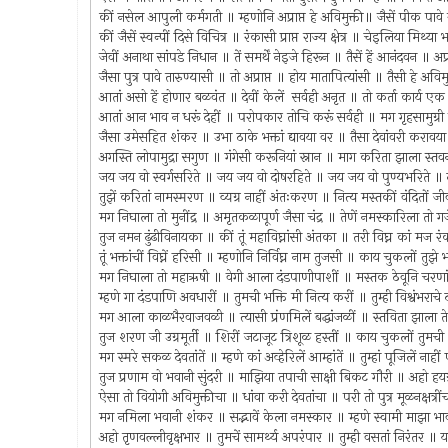
कीं नसेल आपुली कर्मगती ॥ म्हणोनि अप्राप्त हे अविमुक्ती॥ जैसें पीक पाव
कीं जैसें स्वन्पीं दिसे विचित्र ॥ रंकासी प्राप्त राज्य क्षेत्र ॥ चेइलिया मि
जेवीं अनाथा सांपडे निधान ॥ तें समर्थें नेइजे हिरून ॥ तैसें हें आनंदवन ॥ अप्
जैसा पुत्र पावे तारुण्यासी ॥ तो अप्राप्त ॥ होय मातापित्यांसी ॥ तैसी हे अवि
आतां असो हें होणार बळवंत ॥ देवीं केलें सर्वही अनृत ॥ तो कर्ता कार्य
आतां आन भाव न धरूं देहीं ॥ परोपकार तोचि करूं सर्वही ॥ मग गृहसामुग्र
जैसा उमेसहित शंकर ॥ उभा ठाके भक्तां द्यावया वर ॥ तैसा देवांवरी क
अगस्ति लोपामुद्रा सगुण ॥ गंगेसी करूनियां स्नान ॥ माग करिता झाला स्तव
जय जय वो स्वर्गसरिते ॥ जय जय वो दोषरहिते ॥ जय जय वो पुण्यभरिते ॥ द
तुझें करितां नामस्मरण ॥ व्यग्र नाहीं अंतःकरण ॥ नित्य मस्तकीं वंदितों
मग निघाला तो मुनींद्र ॥ अमृतकळापूर्ण जैसा चंद्र ॥ तेणें नमस्कारिला तो ग
तुज नमन ढुंढीविनायका ॥ कीं तूं महाविघ्नांसी अंतका ॥ तरी विघ्न कां मज रंका 
तूं भक्तांचीं विघ्नें हरिसी ॥ म्हणोनि निर्विघ्न नाम तुजसी ॥ काय चुकलों तुझ
मग निघाला तो महाऋषी ॥ वेगी आला दंडपाणीपाशीं ॥ मस्तक ठेवूनि चरणांस
म्हणे गा दंडपाणि अवधारीं ॥ तुमची भक्ति मी नित्य करीं ॥ तुम्ही विश्वंभराच
मग आला काळभैरवाजवळी ॥ त्यासी प्रंणमिलें बद्धांजळीं ॥ स्तविता झाला 
तुज शरण जी उग्रमूर्ती ॥ शिरीं जटाजूट त्रिशूळ हस्तीं ॥ काय चुकलों तुमच
मग स्मरे सकळ देवतांतें ॥ म्हणे कां अव्हेरिलें आम्हांतें ॥ तुम्हां पूजिलें न
तुज प्रणाम वो भवानी सुंदरी ॥ माझिया तपाची साक्षी बिकट गौरी ॥ अहो हयग्
ऐसा तो वियोगी अविमुक्तीचा ॥ धांवा करी देवतांचा ॥ परी तो पुत्र मूळनक्षत्री
मग नमिला भवानी शंकर ॥ सद्भावें केला नमस्कार ॥ म्हणे स्वामी माझा भाव 
अहो तृणवल्लीवृक्षभार ॥ तुमचें सामर्थ्य अपरंपार ॥ तुम्ही वसतां निरंतर