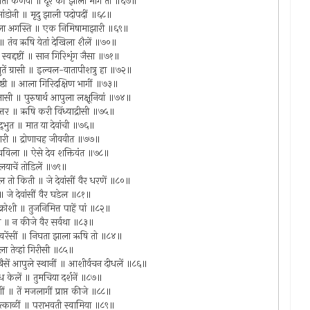
 जातां कंणवा ॥ दूर कीं झाला मार्ग तो ॥६७॥
सांडोनी ॥ मृदु झाली पदोपदीं ॥६८॥
ीं आला अगस्ति ॥ एक निमिषामाझारी ॥६९॥
 ॥ तंव ऋषि येतां देखिला शैलें ॥७०॥
ा स्वद्दष्टीं ॥ सान गिरिशृंग जैसा ॥७१॥
ुतें ग्रासी ॥ इल्वल-वातापीशत्रु हा ॥७२॥
 पृष्ठी ॥ आला गिरिदक्षिण भागीं ॥७३॥
णाचलासी ॥ पुरुषार्थ आपुला लक्षूनियां ॥७४॥
त्युत्तर ॥ ऋषि करी विंध्याद्रीसी ॥७५॥
दद्‍भुत ॥ मात या देवांची ॥७६॥
धोपचारी ॥ द्रोणाचह जीववीत ॥७७॥
ावविला ॥ ऐसे देव शक्तिवंत ॥७८॥
ालयाचें तोडिलें ॥७९॥
 तो किती ॥ जे देवांसीं वैर धरणें ॥८०॥
ी ॥ जे देवांसीं वैर घडेल ॥८१॥
चक्रोशी ॥ तुजनिमित्त पाहें पां ॥८२॥
लां ॥ न कीजे वैर सर्वथा ॥८३॥
ित त्वरेंसीं ॥ निघता झाला ऋषि तो ॥८४॥
टला तेव्हां गिरीसी ॥८५॥
थ बैसें आपुले स्थानीं ॥ आशीर्वचन दीधलें ॥८६॥
दग्ध केलें ॥ तुमचिया दर्शनें ॥८७॥
ं ॥ तें मजलागीं प्राप्त कीजे ॥८८॥
ष तत्काळीं ॥ पराभवती स्वामिया ॥८९॥