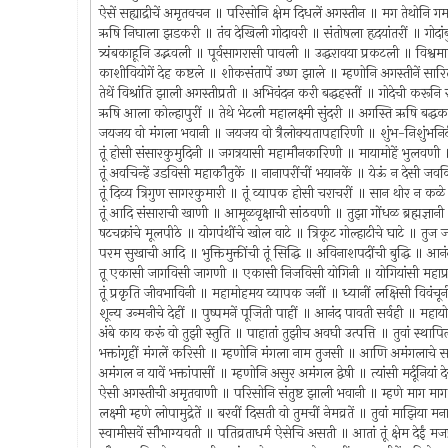
ऐसें सह्याद्रीचें अमृतवचन ॥ परिसोनि क्षेम दिधलें अगस्तीन ॥ मग तेथोनि
ऋषि निघाला झडकरी ॥ तंव देखिली गोदावरी ॥ संतोषला हृदयांतरीं ॥ गोदांब
त्र्यंबकाहूनि उद्भवली ॥ पूर्वसागरासी पावली ॥ उद्धरावया प्रकटली ॥ विश्वमा
काशीवियोगें देह कष्टले ॥ शोकसंतापें उष्ण झाले ॥ म्हणोनि अगस्तीनें सारि
तेथें विश्रांति झाली अगस्तीप्रती ॥ अभिवंदन करी बद्धहस्तीं ॥ गोदेची करूनि
ऋषि आला कोल्हापुरीं ॥ तेथे भेटली महालक्ष्मी सुंदरी ॥ अगस्ति ऋषि बद्
जयजय वो मंगला भवानी ॥ जयजय वो त्रैलोक्यतापहारिणी ॥ शुंभ-निशुंभनिर्द
तूं होसी संसारकुमुदिनी ॥ जगत्रयासी महामौनकारिणी ॥ मायामोहें भुलवणी 
तूं अवचिन्हें उडविसी महाकौतुकें ॥ नानापरींचीं भयानकें ॥ येऊं न देसी ज
तूं दिव्य त्रिगुण सागरकुमारी ॥ तूं व्यापक होसी चराचरीं ॥ सान थोर न कळे व
तूं आदि संसाराची खाणी ॥ आमूळवृक्षाची सांठवणी ॥ तुझा गोंधळ ब्रह्मज्ञ
षटचक्रांचे मूलपीठे ॥ योगपंथींचे खोल वाटे ॥ त्रिकूट गोल्हाटीचे घाटे ॥ तु
परम सुखाची आदि ॥ भुक्तिमुक्तींची तूं सिद्धि ॥ अविनाशपदींची बुद्धि ॥ आ
तू एकासी जागविसी जागणी ॥ एकासी निजविसी योगिनी ॥ योगियांसी महाप
तूं प्रकृति जीवभाविनी ॥ महामोहमय व्यापक जनीं ॥ ध्यानीं लक्षिसी विवं
शून्य उन्मनीचे देहीं ॥ पुष्पमनें पूजिती पाहीं ॥ आनंद पावती सर्वही ॥ महाय
अंबे काय करूं वो तुझी स्तुति ॥ पाहातां तुझीच अवघी उत्पत्ति ॥ तुवां स्था
भक्तांगृहीं मंगलें करिसी ॥ म्हणोनि मंगला नाम तुजसी ॥ आणि अमंगलाचे
अमंगल न यावें भक्तांपासीं ॥ म्हणोनि असुर अमंगल द्वेषी ॥ त्यांसी मर्दूनिय
ऐसी अगस्तीची अमृतवाणी ॥ परिसोनि संतुष्ट झाली भवानी ॥ म्हणे माग माग रे
लक्ष्मी म्हणे लोपामुद्रेतें ॥ बरवीं दिसती वो तुमचीं नेमव्रतें ॥ तुवां माझ
स्वामीसवें सौभाग्यवती ॥ पतिव्रताधर्म ऐसेचि असती ॥ आतां तूं क्षेम देईं