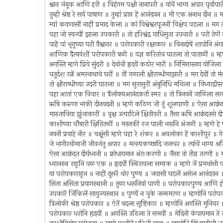
श्वान जंबूक आणि हरी ॥ विहंगम पक्षी नानापरी ॥ यांचें भाग्य अपार पृर्वापा
तुम्ही श्रेष्ठ रे सर्व पाषाण ॥ तुम्हां प्राप्त हें आनंदवन ॥ मी एक अनाथ दीन ॥
म्यां कवणासीं नाहीं प्रमाद केला ॥ कां विश्वेश्वरपूजनीं विक्षेप पडला ॥ 
पहा जो स्वन्पीं झाला उपकारी ॥ तो हरिश्वंद्र गाधिसुता उपचारी ॥ परी तेणे
पाहें पां भृगूच्या घरी वैश्वानर ॥ परोपकारी रक्षाकार ॥ विनादोषें शापोनि 
आणिक दैत्यवंशीं परोपकारी बळी ॥ यज्ञ करितांच घातला तो पाताळीं ॥ म्ह
अगस्ति म्हणे प्रिये सुंदरी ॥ देवांची ह्रदयें कठोर भारी ॥ निमित्तास्तव योजिल
चतुर्दश रत्नें अमरनाथाचे घरीं ॥ तीं गळाली क्षीराब्धीमाझारी ॥ मग देवीं त
तो क्षीराब्धीच्या उदरी घातला ॥ मग सुरासुरीं अंबुनिधि मथिला ॥ विंध्याद्
पहा आतां एक विचार ॥ त्रैलोक्यआनंदकर्ता स्मर ॥ तो त्रिनयनें जाळिला स
ऋषि करुणा भाकी दीनवदनी ॥ म्हणे कठिण जी तूं शूलपाणी ॥ ऐसा आक्रंदतसे
मारुताचिया झुंजाकारीं ॥ वृक्ष उत्पाटिले क्षितीवरी ॥ तैसा ऋषि आक्रंदतसे द
काशीच्या चौबारी क्षितितळीं ॥ मस्तकीं रज घाली भरूनि अंजळी ॥ म्हणे हे 
नयनी प्रवाहे नीर ॥ चक्षूंसी म्हणे पहा रे शंकर ॥ अवलोका हें काशीपुर ॥ गेले
जे भागीरथीमाजी जीवजंतु अपार ॥ मत्स्यकच्छादि जलचर ॥ त्यांचें भाग्
ऐसा आक्रंदत दीर्घध्वनी ॥ क्रोधायमान अंतःकरणी ॥ जैसा तो तीव्र तरणी ॥
ध्यानस्थ राहूनि पळ एक ॥ ह्रदयीं स्थिरावला सम्यक ॥ म्हणे जें प्रमथां
या परोपकाराहून ॥ नाहीं दुसरें थोर पुण्य ॥ जयासी घडलें असेल आनंद
सिता असिता प्रयागस्थानी ॥ तुळा धरूनियां पाणी ॥ परोपकारपुण्य आणि हीं
उपकारें जिंकिलें सायुज्यस्थान ॥ पुण्यें न चुके जन्ममरण ॥ म्हणोनि परोपकार
त्रिलोकी श्रेष्ठ परोपकार ॥ ऐतें वदला सृष्टिकार ॥ म्हणोनि अगस्ति मुनिवर 
परोपकार धरोनि हृदयीं ॥ अगस्ति उठिला ते समयीं ॥ मेदिनी कंपायमान 