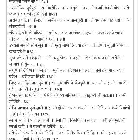
षष्ठमासीं काळ बाधी ॥५८॥
मध्यमेचिया पूर्वपुटें ॥ शम करोनियां उभय अंगुष्ठे ॥ उचलती अनामिकांची बोटें ॥ तरी
काळ होय एकविसावे दिनीं ॥५९॥
अहोरात्र घटिका चौसष्टीं ॥ समीर वाहे वाम नासापुटी ॥ तरी यमफांसा पडे दृष्टी ॥ तीन
संवत्सरी पैं ॥६०॥
रवि वाहे चौसष्टी घटिका ॥ तरी यम जाणावा संवत्सर एका ॥ पवनस्वरुपें साम्य
नासिका ॥ तैं काळ बाधी येऊनी ॥६१॥
उभयतां समचि सोम सूर्य ॥ तरी मृत्यु जाण दिनत्रया होय ॥ पंचदशावे मुहूती निश्चय ॥
काळ प्रवेशे ॥६२॥
शुक्र पडे जरी वक्रद्वारीं ॥ तरी मृत्यु षोडशावे प्रहरीं ॥ ऐसा काळ प्रवेशे शरीरीं ॥
जाणावें हो कुंभजा ॥६३॥
लघुशंकां दीर्घशंका कर्कश ॥ मूत्रीं जरी पडे शुक्राचा अंश ॥ तरी होय गा काळाचा
प्रवेश ॥ वर्षे एका निश्चयें ॥६४॥
जिव्हाग्र न दिसे नासापुटें ॥ द्वादशांगुळें गणिजे पीनकुटें ॥ त्यामाजी जाहालीं एक दोन
घटें ॥ तरी तेचि मुहूर्त काळाचे ॥६५॥
कुंभजासी वदे षडांनन ॥ ऐसें हे योगाभ्यासनिरुपण ॥ बाह्याभ्यंतरी महाज्ञान ॥ यासी
म्हणिजे ॥६६॥
तोचि जाणावा पूर्ण ज्ञानी ॥ हा सर्वही योगाभ्यास करुनी ॥ मग ऐसिया संकटीं निर्वाणीं
॥ होइजे मुक्ती पावन ॥६७॥
स्वामी म्हणे कुंभजा अवधारीं ॥ ऐसी नीति निरुपिजे कल्पवरी ॥ परी अविमुक्तीची
स्पर्धा करी ॥ ते एकही न देखेंचि ॥६८॥
तरी ऐसी अभ्यासितां योगासिद्धि ॥ परम निरोधे विषम सिद्धि ॥ तरी महाज्वर उपजे
व्याधी ॥ तेणेंचि नासे योग हा ॥६९॥