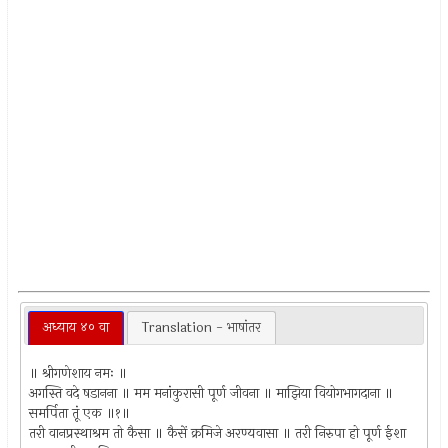
अध्याय ४० वा
Translation - भाषांतर
॥ श्रीगणेशाय नमः ॥
अगस्ति वदे षडानना ॥ मम मनांकुरासी पूर्ण जीवना ॥ माझिया वियोगभागदाना ॥
समर्पिता तूं एक ॥१॥
तरी वानप्रस्थाश्रम तो कैसा ॥ कैसें क्रमिजे अरण्यवासा ॥ तरी निरुपा हो पूर्ण ईशा