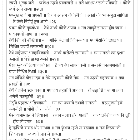
स्वप्नीं शुल्क जरी ॥ कर्कश उद्भवे घ्राणस्वरीं ॥ तरी अदृश्य असतां रविकरीं ॥ कीजे
कर्म स्नाने संध्या ॥२५॥
षण्मुख म्हणे गा अगस्ती ॥ हे चार आश्रम योगस्थितो ॥ आतां योगाभ्यासमुद्रा साधिती
॥ ते कैसे निरोपूं तुज आतां ॥२६॥
प्रथम कीजे मूळबंधन ॥ तेथें ऊर्ध्व कीजे अपान ॥ मग त्यापुढें समरस होय व्यान ॥
पावनकमीं जाण पां ॥२७॥
तेथें शिंकावें शंखिनीनाळ ॥ ओढियाबंद घालिजे सबळ ॥ मग भेदोनियां दशदळ ॥
मिश्रित करावें समानासी ॥२८॥
तेथें गार्हपत्या आव्हानिकासी ॥ ऊर्ध्व करीतसे समानासी ॥ मग समरसे त्या दशम
दलासीं ॥ भेदी द्वादश दळातें ॥२९॥
ऐशा मूळ ओढिल्या जालंधरी ॥ हें त्रय बंध साधन करी ॥ समरसे कारणशरीरीं ॥
प्राण मिश्रित तेधवां ॥३०॥
मग लंघिजे षोडश दळ ॥ तेथें उदानासी कीजे मेळ ॥ मग उद्भवी महाज्वाळ ॥ तया
ब्रह्मग्नीची ॥३१॥
तेथें चेतविजे उदानपवन ॥ मग होय ब्रह्मग्नीचें आव्हान ॥ तो ब्रह्माग्नि करी गा हवन ॥
शरीरीं मळमूत्रांचें ॥३२॥
भेदूनि ब्रह्मरंध अग्निचक्रासी ॥ मग त्या पवनाचे स्थानीं समरसी ॥ ब्रह्मसुखसोहळे
उन्मनीसी ॥ भोगी तो राजयोगी ॥३३॥
ऐसा योगाभ्यास केलियावरी ॥ तत्काळ ज्ञान होय शरीरीं ॥ काळ प्रवेशे जवळ कीं दुरी
॥ होय जी स्मरु ॥३४॥
हें म्हणिजे षाषांड थोर साधना ॥ मग कुंभज म्हणे गा षडानना ॥ मज निरुपा जी
शिवनंदना ॥ काळाचें ज्ञान जें ॥३५॥