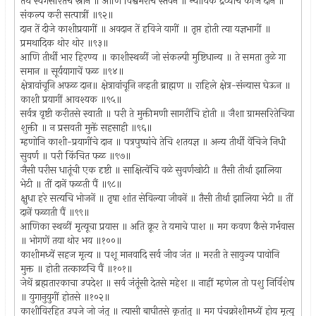
तेथें स्वर्गसरितेचें स्नान ॥ आणि विश्वंभराचें स्तवन ॥ न्यायिक द्रव्याचें कीज दान ॥
संकल्प करी सत्पात्रीं ॥९२॥
दान तें दीजे काशीप्रयागीं ॥ अवदान तें हविजे यागीं ॥ तृप्त होती त्या यज्ञभागीं ॥
प्रमथादिक थोर थोर ॥९३॥
आणि तीर्थी भार हिरण्य ॥ काशीस्थळीं जो संकल्पी मुष्टिधान्य ॥ ते समता तुळे गा
समान ॥ सूर्ययागाचें फळ ॥९४॥
क्षेत्रावांचूनि अफळ दान॥ क्षेत्रावांचूनि नव्हती ब्राह्मण ॥ राहिले क्षेत्र-संन्यास घेऊन ॥
काशी प्रयागीं आवश्यक ॥९५॥
सर्वत्र वृष्टी करीतसे स्वाती ॥ परी ते मुक्तीमणी सागरींचि होती ॥ जैशा ग्रामसरितेचिया
शुक्ती ॥ न प्रसवती मुक्तें सहसाही ॥९६॥
म्हणोनि काशी-प्रयागींचे दान ॥ पत्रपुष्पांचे तेचि शतयज्ञ ॥ अन्य तीर्थी वेंचिजे निधी
सुवर्ण ॥ परी किंचित फळ ॥९७॥
जैसी परीस धातूंची एक दृष्टी ॥ साक्षित्वेंचि वळे सुवर्णखोटी ॥ तैसी तीर्था झालिया
भेटी ॥ तीं दानें फळती पैं ॥९८॥
क्षुधा हरे सत्यचि भोजनें ॥ तृषा शांत सेविल्या जीवनें ॥ तैसी तीर्था झालिया भेटी ॥ तीं
दानें फळाती पैं ॥९९॥
आणिका स्थळीं मृत्यूचा प्रयास ॥ अति क्रूर ते यमाचे पाश ॥ मग कवण कैसे गर्भवास
॥ भोगणें तया थोर भय ॥१००॥
काशीमध्यें सहज मृत्य ॥ पशू मानवादि सर्व जीव जंत ॥ मरती ते सायुज्य पावोनि
मुक्त ॥ होती तत्काळचि पैं ॥१०१॥
जेथें ब्रह्मतारकाचा उपदेश ॥ सर्व जंतूंसी देतसे महेश ॥ नाहीं म्हणेल तो पशु निर्विशेष
॥ युगानुयुगीं होतसे ॥१०२॥
काशीविरहित उपजे जो जंतु ॥ त्यासी बाघीतसे कृतांतु ॥ मग पंचक्रोशीमध्यें होय मृत्यु