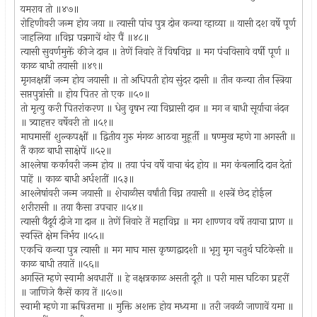
यमराव तो ॥४७॥
रोहिणीवरी जन्म होय जया ॥ त्यासी पांच पुत्र दोन कन्या व्हाव्या ॥ यासी दश वर्षे पूर्ण
जाहलिया ॥विघ्न पन्नगाचें थोर पैं ॥४८॥
त्यासी सुवर्णमुक्तें कीजे दान ॥ तेणें निवारे तें विषविघ्न ॥ मग पंचविसावे वर्षी पूर्ण ॥
काळ बाधी तयासी ॥४९॥
मृगनक्षत्रीं जन्म होय जयासी ॥ तो अधिपती होय सुंदर दासी ॥ तीन कन्या तीन स्त्रिया
सप्तपुत्रांसी ॥ होय पितर तो एक ॥५०॥
तो मृत्यु करी पितरांकरण ॥ धेनु वृषभ त्या विघ्रासी दान ॥ मग न बाधी सूर्याचा नंदन
॥ त्र्याहत्तर वर्षेवरी तो ॥५१॥
माघमासीं शुल्कपक्षीं ॥ द्वितीय गुरु मंगळ आठवा मुहूर्ती ॥ षण्मुख म्हणे गा अगस्ती ॥
तैं काळ बाधी साक्षेपें ॥५२॥
आश्लेषा कर्कावरी जन्म होय ॥ तया पंच वर्षे वाचा बंद होय ॥ मग कंबलादि दान देतां
पाहें ॥ काळ बाधी अर्धशतीं ॥५३॥
आश्लेषांवरी जन्म जयासी ॥ शेचाळीस वर्षांती विघ्न तयासी ॥ शस्त्रें छेद होईल
शरीरासी ॥ तया कैसा उपचार ॥५४॥
त्यासी वैदूर्य दीजे गा दान ॥ तेणें निवारे तें महाविघ्न ॥ मग शाण्णव वर्षे तयाचा प्राण ॥
स्वस्ति क्षेम निर्भय ॥५५॥
एकचि कन्या पुत्र त्यासी ॥ मग माघ मास कृष्णद्वादशी ॥ भृगु मृग चतुर्थ घटिकेसी ॥
काळ बाधी तयातें ॥५६॥
अगस्ति म्हणे स्वामी अवधारीं ॥ हे नक्षत्रकाळ असती दूरी ॥ परी मास घटिका प्रहरीं
॥ जाणिजे कैसें काय तें ॥५७॥
स्वामी म्हणे गा ऋषिउत्तमा ॥ मुक्ति अशक्त होय मध्यमा ॥ तरी जवळी जाणावें यमा ॥