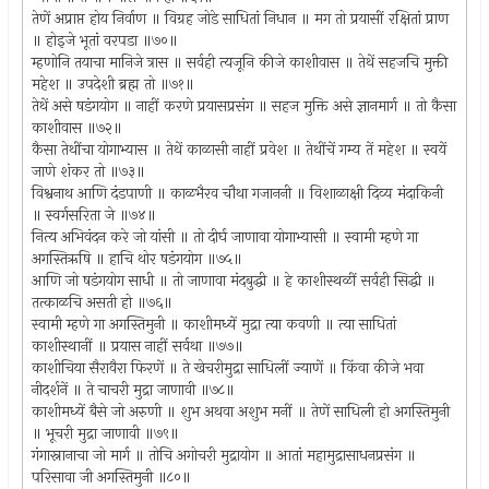
तेणें अप्राप्त होय निर्वाण ॥ विग्रह जोडे साधितां निधान ॥ मग तो प्रयासीं रक्षितां प्राण
॥ होइजे भूतां वरपडा ॥७०॥
म्हणोनि तयाचा मानिजे त्रास ॥ सर्वही त्यजूनि कीजे काशीवास ॥ तेथें सहजचि मुक्ती
महेश ॥ उपदेशी ब्रह्म तो ॥७१॥
तेथें असे षडंगयोग ॥ नाहीं करणे प्रयासप्रसंग ॥ सहज मुक्ति असे ज्ञानमार्ग ॥ तो कैसा
काशीवास ॥७२॥
कैसा तेथींचा योगाभ्यास ॥ तेथें काळासी नाहीं प्रवेश ॥ तेथींचें गम्य तें महेश ॥ स्वयें
जाणे शंकर तो ॥७३॥
विश्वनाथ आणि दंडपाणी ॥ काळभैरव चौथा गजाननी ॥ विशाळाक्षी दिव्य मंदाकिनी
॥ स्वर्गसरिता जे ॥७४॥
नित्य अभिवंदन करे जो यांसी ॥ तो दीर्घ जाणावा योगाभ्यासी ॥ स्वामी म्हणे गा
अगस्तिऋषि ॥ हाचि थोर षडंगयोग ॥७५॥
आणि जो षडंगयोग साधी ॥ तो जाणावा मंदबुद्धी ॥ हे काशीस्थळीं सर्वही सिद्धी ॥
तत्काळचि असती हो ॥७६॥
स्वामी म्हणे गा अगस्तिमुनी ॥ काशीमध्यें मुद्रा त्या कवणी ॥ त्या साधितां
काशीस्थानीं ॥ प्रयास नाहीं सर्वथा ॥७७॥
काशीचिया सैरावैरा फिरणें ॥ ते खेचरीमुद्रा साधिलीं ज्याणें ॥ किंवा कीजे भवा
नीदर्शनें ॥ ते चाचरी मुद्रा जाणावी ॥७८॥
काशीमध्यें बैसे जो अरुणी ॥ शुभ अथवा अशुभ मनीं ॥ तेणें साधिली हो अगस्तिमुनी
॥ भूचरी मुद्रा जाणावी ॥७९॥
गंगास्नानाचा जो मार्ग ॥ तोचि अगोचरी मुद्रायोग ॥ आतां महामुद्रासाधनप्रसंग ॥
परिसावा जी अगस्तिमुनी ॥८०॥