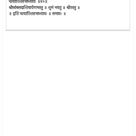
चत्वारिंशत्तमाध्यायः ॥४०॥
श्रीसांबसदाशिवार्पणमस्तु ॥ शुभं भवतु ॥ श्रीरस्तु ॥
॥ इति चत्वारिंशत्तमाध्यायः ॥ समाप्तः ॥