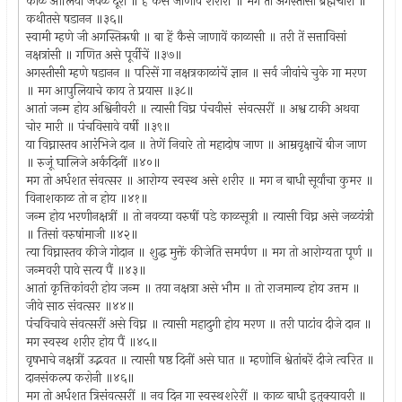
काळ आलिया जवळ दूरी ॥ हें कैसें जाणावें शरीरीं ॥ मग तो अगस्तीसी ब्रह्मचारी ॥
कथीतसे षडानन ॥३६॥
स्वामी म्हणे जी अगस्तिऋषी ॥ बा हें कैसे जाणावें काळासी ॥ तरी तें सत्ताविसां
नक्षत्रांसी ॥ गणित असे पूर्वीचें ॥३७॥
अगस्तीसी म्हणे षडानन ॥ परिसें गा नक्षत्रकाळांचें ज्ञान ॥ सर्व जीवांचे चुके गा मरण
॥ मग आपुलियाचे काय ते प्रयास ॥३८॥
आतां जन्म होय अश्विनीवरी ॥ त्यासी विघ्र पंचवीसं संवत्सरीं ॥ अश्व टाकी अथवा
चोर मारी ॥ पंचविसावे वर्षी ॥३९॥
या विघ्नास्तव आरंभिजे दान ॥ तेणें निवारे तो महादोष जाण ॥ आम्रवृक्षाचें बीज जाण
॥ रुजूं घालिजे अर्कदिनीं ॥४०॥
मग तो अर्धशत संवत्सर ॥ आरोग्य स्वस्थ असे शरीर ॥ मग न बाधी सूर्यांचा कुमर ॥
विनाशकाळ तो न होय ॥४१॥
जन्म होय भरणीनक्षत्रीं ॥ तो नवव्या वरुषीं पडे काळसूत्री ॥ त्यासी विघ्न असे जळयंत्री
॥ तिसां वरुषांमाजी ॥४२॥
त्या विघ्नास्तव कीजे गोदान ॥ शुद्ध मुक्तें कीजेति समर्पण ॥ मग तो आरोग्यता पूर्ण ॥
जन्मवरी पावे सत्य पैं ॥४३॥
आतां कृत्तिकांवरी होय जन्म ॥ तया नक्षत्रा असे भौम ॥ तो राजमान्य होय उत्तम ॥
जीवे साठ संवत्सर ॥४४॥
पंचविचावे संवत्सरीं असे विघ्न ॥ त्यासी महादुगी होय मरण ॥ तरी पाटांव दीजे दान ॥
मग स्वस्थ शरीर होय पैं ॥४५॥
वृषभाचे नक्षत्रीं उद्भवत ॥ त्यासी षष्ठ दिनीं असे घात ॥ म्हणोनि श्वेतांबरें दीजे त्वरित ॥
दानसंकल्प करोनी ॥४६॥
मग तो अर्धशत त्रिसंवत्सरीं ॥ नव दिन गा स्वस्थशरेरीं ॥ काळ बाधी इतुक्यावरी ॥