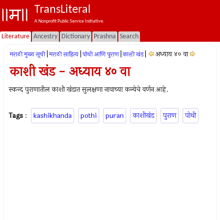
TransLiteral
A Nonprofit Public Service Initiative.
Literature
Ancestry
Dictionary
Prashna
Search
|
|
|
|
अध्याय ४० वा
मराठी मुख्य सूची
मराठी साहित्य
पोथी आणि पुराण
काशी खंड
काशी खंड - अध्याय ४० वा
स्कन्द पुराणातील काशी खंडात सुलक्षणा नावाच्या कन्येचे वर्णन आहे.
Tags
:
kashikhanda
pothi
puran
काशीखंड
पुराण
पोथी