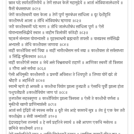
स्नान घडे स्वर्गतरंगिणीचें ॥ तेणें साधन केलें महामुद्रेचें ॥ आतां ओढियाजालंधराचें ॥
कैसें बंधनसाधन ॥८१॥
जेणें काशीस्थळीं वास केला ॥ तेणें पूर्ण मूळबंधन साधिला ॥ दूर देशींहूनि
काशीमध्ये आला ॥ तोचि ओढियाबंध म्हणावा ॥८२॥
जरी काशीस्थळीं घडे मरण ॥ तोचि जालंधरीबंध साधिला पूर्ण ॥ ऐसें
योगाभ्याससिद्धीचें स्थान ॥ नाहीम त्रिलोकीं कोठेही ॥८३॥
षट्‌कर्म संन्यास योगाभ्यासी ॥ गृहस्थाश्रमी ब्रह्मचारी तापसी ॥ वानप्रस्थ सर्वसिद्धी
अभ्यासी ॥ तोचि काशीवास जाणावा ॥८४॥
नाहीं काशीविना सर्व विद्या ॥ नाहीं भागीरथीसम सर्व नद्या ॥ काशीवास तो सर्वसाध्या
॥ सिद्धि मुक्तिस्थान ॥८५॥
नाहीं काशीऐसें स्थान ॥ जेथें असे विश्वनाथाचें राहाणें ॥ आणिका स्थळीं तों त्रिनयन
॥ गौप्य असे सर्वथा ॥८६॥
ऐसी अविमुक्ती काशीनगरी ॥ प्रळयीं अविनाश ते शिवपुरी ॥ तिच्या योगें दाटे तो
श्रीहरी ॥ अहर्निशी ॥८७॥
स्वामी म्हणे हो अगस्ती ॥ काशीचा वियोग झाला तुजप्रती ॥ ऐसाचि पूर्वी झाला होता
पशुपतीप्रती ॥काशीवियोग जाण पां ॥८८॥
तुजपरीस सहस्त्रगुणा ॥ काशीवियोग झाला त्रिनयना ॥ ऐसी ते काशीची वर्णना ॥
मुक्तीची खाणी प्राणिमात्रांसी ॥८९॥
आतां सर्व इंद्रियें जो स्वस्थ सर्वत्र ॥ दूरी जंव आहे काळाचें सूत्र ॥ तंव तूं एक वेळ तरी
काशीक्षेत्र ॥ सेवीं जन्मांतरीं ॥९०॥
इंद्रपदाइऐसा राज्यार्थ ॥ हे सर्व प्रहरिजे स्वार्थ ॥ स्त्री आपण एकचि मनोरथ ॥
क्रमिजे काशीमार्ग ॥९१॥