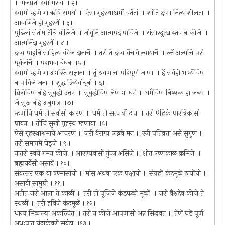
॥ मजप्रती स्वामिराया ॥२॥
स्वामी म्हणे गा ऋषि समर्था ॥ ऐसा गृहस्थाश्रमीं वर्ततां ॥ शांति क्षमा नित्य शीलता ॥
आवागिजे हो गृहस्थें ॥३॥
पुढिलां संतोष तेंचि बोलिजे ॥ जीवूनि आत्मपद पाविजे ॥ संसारदुःखास्तव न कीजे ॥
आत्मनिंदा गृहस्थें ॥४॥
द्रव्य पाहूनि साहित्य कीज दानाचें ॥ तरी ते द्रव्य वेंचावे न्यायाचें ॥ ल्तें अल्पचि परी
पूर्वजांचें ॥ पराभवा बंधन ॥५॥
स्वामी म्हणे गा अगस्ति सज्ञाना ॥ तूं श्रवणाचा परिपूर्ण जाणा ॥ हें सर्वही भाग्येंविण
न पाविजे जना ॥ शुद्ध क्रियेवांचूनी ॥६॥
क्रियेविण नोहे सुबुद्धी उत्तम ॥ सुबुद्धीविण नेण गा धर्म ॥ धर्मैविण निष्फळ हा जन्म ॥
जे सुख नोहे अनुमात्र ॥७॥
म्हणोनि धर्म तो सर्वांसी कारण ॥ धर्म तो सत्पात्रीं दान ॥ तरी ऐहिकं पारत्रिकासी
पावन ॥ तोचि सुखी गृहस्थ म्हणावा ॥८॥
ऐसें गृहस्थाश्रमाचें आचरण ॥ जरी वैराग्य उद्भवे मन ॥ स्त्री पतिव्रता असे सुगुण ॥
तरी समागमें घेइजे ॥९॥
नातरी स्वयें गमन कीजे ॥ आरण्यवासी गुंफा असिजे ॥ शीत उष्णकाळ क्रमिजे ॥
ब्रह्मचर्येसी असावें ॥१०॥
संवत्सर एक वा षण्मासांची ॥ मांस अथवा एक पक्षाची ॥ संग्रहीं कंदमूळें ठायींची ॥
असावी सामुग्री ॥११॥
अतीत जरी आला ते काळीं ॥ तरी तो पूजिजे कंडफळी मूळीं ॥ जरी वैश्वदेव कीजे ते
स्थळीं ॥ तरी हविजे कंदमूळें ॥१२॥
धान्य मिळाल्या अकल्पित ॥ तरी न कीजे आपणासी अन्न सिद्धवत ॥ तेणें घडें पूर्ण
अधःपात चंद्रार्कवरी सर्वदा ॥१३॥