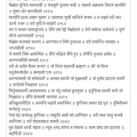
वैश्वदेव पूजिजे माध्यान्हीं ॥ कंदमूळें पूजावा वन्ही ॥ त्यावरी अन्नपाक निपजे म्हणोनि
॥ दूषण थोर म्हणवीतसे ॥१४॥
म्हणोनि दशन उखळ मुसळ ॥ धान्याचा मुखीं घालिजे कवळ ॥ न भक्षवे तरी अध
ऊर्ध्व उपळ ॥ वरी कुटिजे साक्षेपें ॥१५॥
मग ते कवळ धान्यकूटाचे ॥ तेचि भाग देईं वैश्वदेवाचे ॥ तेणें मनोरथ अतीताचे ॥ पूर्ण
कीजे अरण्यवासीं ॥१६॥
वैश्वदेव करावया कारण ॥ अरण्यांत न मिळे हुताशन ॥ तरी समर्पिज भागदान ॥
जठराग्नीसी ॥१७॥
जें काळीं मिळे अकल्पित ॥ तेंचि भक्षिजे तेंचि हुत ॥ तेणेंचि पूजावा अतीत ॥
अरण्यवासियें सन्मानें ॥१८॥
तरी तो अतीत कैसा कवण ॥ जो नित्य षट्‌कर्मी ब्राह्मण ॥ कीं तो नित्य
चतुर्थकर्माधीन ॥ संन्यासी एक ॥१९॥
अरण्यावासी जो सर्वकाळीं ॥ आसन स्थापी जो वृक्षातळीं ॥ तो तृतीय प्रहराचे काळीं
॥ करीतसे भिक्षातन ॥२०॥
निर्धूमनस्थळीं अपाकस्थान ॥ ना जंतु जागेना द्रुमभुवन ॥ इतुकिया स्थळीं करी जो
भिक्षाटन ॥ तोचि संन्यासी जाणावा ॥२१॥
अतिक्षुधापीडित ॥ अल्पचि भक्षावें अकल्पित ॥ कूपिका असार दंड धृत ॥ तुंबिनीफळ
कमंडलू ॥२२॥
ऐसा दंड कमंडलू कूपिका ॥ त्याहूनि असों नये आणिका ॥ जरी नाना वस्तु कल्पी
आणिका ॥ तरी गोहननबाधा तयासी ॥२३॥
गुरु देखतां आधीं वंदावा ॥ न्यून शब्द कोणा न सांगावा ॥ काम क्रोध दंभ प्रहरावा ॥
अहर्निशीं ॥२४॥