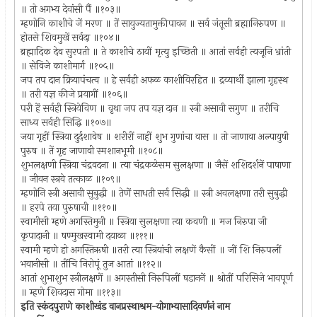
॥ तो अगभ्य देवांसी पैं ॥१०३॥
म्हणोनि काशीचे जें मरण ॥ तें सायुज्यतामुक्तीपावन ॥ सर्व जंतूसी ब्रह्मानिरुपण ॥
होतसे शिवमुखें सर्वदा ॥१०४॥
ब्रह्मादिक देव सुरपती ॥ ते काशीचे ठायीं मृत्यु इच्छिती ॥ आतां सर्वही त्यजूनि भ्रांती
॥ सेविजे काशीमार्ग ॥१०५॥
जप तप दान क्रियापंचत्व ॥ हे सर्वही अफळ काशीविरहित ॥ द्रव्यार्थी झाला गृहस्थ
॥ तरी यज्ञ कीजे प्रयागीं ॥१०६॥
परी हें सर्वही स्त्रियेविण ॥ वृथा जप तप यज्ञ दान ॥ स्त्री असावी सगुण ॥ तरीचि
साध्य सर्वही सिद्धि ॥१०७॥
जया गृहीं स्त्रिया दुर्दशावेष ॥ शरीरीं नाहीं शुभ गुणांचा वास ॥ तो जाणावा अल्पायुषी
पुरुष ॥ तें गृह जाणावी स्मशानभूमी ॥१०८॥
शुभलक्षणी स्त्रिया चंद्रवदना ॥ त्या चंद्रकळेसम सुलक्षणा ॥ जैसें शशिदर्शनें पाषाणा
॥ जीवन स्त्रवे तत्काळ ॥१०९॥
म्हणोनि स्त्री असावी सुबुद्धी ॥ तेणें साधती सर्व सिद्धी ॥ स्त्री अवलक्षणा तरी सुबुद्धी
॥ हरपे तया पुरुषाची ॥११०॥
स्वामीसी म्हणे अगस्तिमुनी ॥ स्त्रिया सुलक्षणा त्या कवणी ॥ मज निरुपा जी
कृपादानी ॥ षण्मुखस्वामी दयाळा ॥१११॥
स्वामी म्हणे हो अगस्तिऋषी ॥तरी त्या स्त्रियांची लक्षणें कैसीं ॥ जीं शि निरुपलीं
भवानीसी ॥ तींचि निरोपूं तुज आतां ॥११२॥
आतां शुभाशुभ स्त्रीलक्षणें ॥ अगस्तीसी निरुपिलीं षडाननें ॥ श्रोतीं परिसिजे भावपूर्ण
॥ म्हणे शिवदास गोमा ॥११३॥
इति स्कंदपुराणे काशीखंड वानप्रस्थाश्रम-योगाभ्यासादिवर्णनं नाम