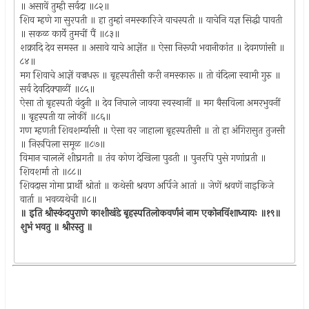
॥ असावें तुम्ही सर्वदा ॥८२॥
शिव म्हणे गा सुरपती ॥ हा तुम्हां नमस्कारिजे वाचस्पती ॥ याचेनि यज्ञ सिद्धी पावती
॥ सकळ कार्यें तुमचीं पैं ॥८३॥
शक्रादि देव समस्त ॥ असावे याचे आज्ञेंत ॥ ऐसा निरूपी भवानीकांत ॥ देवगणांसी ॥
८४॥
मग शिवाचे आज्ञें वज्रधरू ॥ बृहस्पतीसी करी नमस्कारू ॥ तो वंदिला स्वामी गुरु ॥
सर्व देवदिक्पाळीं ॥८५॥
ऐसा तो बृहस्पती वंदुनी ॥ देव निघाले जावया स्वस्थानीं ॥ मग बैसविला अमरभुवनीं
॥ बृहस्पती या लोकीं ॥८६॥
गण म्हणती शिवशर्म्यासी ॥ ऐसा वर जाहाला बृहस्पतीसी ॥ तो हा अंगिरासुत तुजसी
॥ निरूपिला समूळ ॥८७॥
विमान चाललें शीघ्रगती ॥ तंव कोण देखिला पुढती ॥ पुनरपि पुसे गणांप्रती ॥
शिवशर्मा तो ॥८८॥
शिवदास गोमा प्रार्थी श्रोतां ॥ कथेसी श्रवण अर्पिजे आतां ॥ जेणें श्रवणें नाइकिजे
वार्ता ॥ भवव्यथेची ॥८॥
॥ इति श्रीस्कंदपुराणे काशीखंडे बृहस्पतिलोकवर्णनं नाम एकोनविंशाध्यायः ॥१९॥
शुभं भवतु ॥ श्रीरस्तु ॥