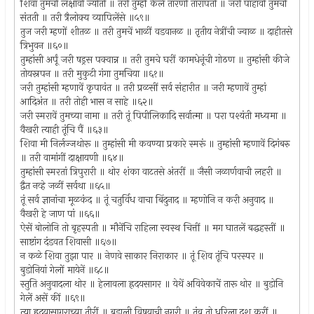
शिवा तुमची लक्षावी ज्योती ॥ तरी तुम्हीं केले तारणी तारापती ॥ जरी पाहावी तुमची
संतती ॥ तरी त्रैलोक्य व्यापिलेंसे ॥५९॥
तुज जरी म्हणों शीतळ ॥ तरी तुमचें भाळीं वडवानळ ॥ तृतीय नेत्रींची ज्वाळ ॥ दाहीतसे
त्रिभुवन ॥६०॥
तुम्हांसी अर्पूं जरी षड्रस पक्वान्न ॥ तरी तुमचे घरीं कामधेनूंची गोठण ॥ तुम्हांसी कीजे
तोयस्नपन ॥ तरी मुकुटी गंगा तुमचिया ॥६१॥
जरी तुम्हांसी म्हणावें कृपावंत ॥ तरी प्रळसीं सर्व संहारीत ॥ जरी म्हणावें तुम्हां
आदिअंत ॥ तरी तोही भास न साहे ॥६२॥
जरी स्मरावें तुमच्या नामा ॥ तरी तूं पिपीलिकादि सर्वात्मा ॥ परा पश्यंती मध्यमा ॥
वैखरी त्याही तूंचि पैं ॥६३॥
शिवा मी निर्लज्जथोरू ॥ तुम्हांसी मी कवण्या प्रकारे स्मरूं ॥ तुम्हांसी म्हणावें दिगंबरु
॥ तरी वामांगीं दाक्षायणी ॥६४॥
तुम्हांसी स्मरतां त्रिपुरारी ॥ थोर शंका वाटतसे अंतरीं ॥ जैसी जळार्णवाची लहरी ॥
द्वैत नव्हे जळीं सर्वथा ॥६५॥
तूं सर्व ज्ञानांचा मूळकंद ॥ तूं चतुर्विध वाचा बिंदुनाद ॥ म्हणोनि न करी अनुवाद ॥
वैखरी हे जाण पां ॥६६॥
ऐसें बोलोनि तो बृहस्पती ॥ मौनेंचि राहिला स्वस्थ चित्तीं ॥ मग घातलें बद्धहस्तीं ॥
साष्टांग दंडवत शिवासी ॥६७॥
न कळे शिवा तुझा पार ॥ नेणवे साकार निराकार ॥ तूं शिव तूंचि परस्पर ॥
बुडोनियां गेलों मायेनें ॥६८॥
स्तुति अनुवादला थोर ॥ हेलावला ह्रदयसागर ॥ येथें अविवेकाचें तारू थोर ॥ बुडोनि
गेलें असें कीं ॥६९॥
त्या ह्रदयासागराच्या तीरीं ॥ बुडाली विषयाची नगरी ॥ तंव तो धरिला दश करीं ॥