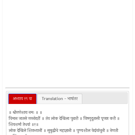
अध्याय १९ वा
Translation - भाषांतर
॥ श्रीगणेशाय नमः ॥ ॥
विमान जातसे गगनोदरीं ॥ तंव लोक देखिला पुढारी ॥ विष्णुदूतासी पृच्छा करी ॥
शिवशर्मा तेधवां ॥१॥
लोक देखिले शिवध्यानीं ॥ सुबुद्धीचे महाज्ञानी ॥ पुण्यशील वेदांवांचूनी ॥ नेणती