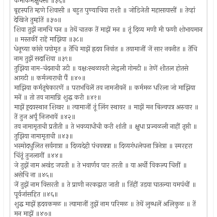
कर्माकर्मक्षुधेसी ॥३६॥
बृहस्पति म्हणे शिवासी ॥ बहुत पुण्याचिया राशी ॥ जोडिजेती महासायासीं ॥ तेव्हां
देखिजे तुम्हांतें ॥३७॥
शिवा तुझें नामचि घन ॥ तेथें चातक तें माझें मन ॥ तूं दिव्य मणी मी फणी शोभायमान
॥ मस्तकीं राहें माझिया ॥३८॥
धेनूच्या कांसे पयोमृत ॥ तेंचि माझें ह्रदय निवांत ॥ तयामाजीं जें सार नवनीत ॥ तेंचि
नाम तुझें सदाशिवा ॥३९॥
तुझिया नाम-चंदनाची उटी ॥ वक्षःस्थळावरी लेइली गोमटी ॥ तेणें शीतल होतसे
आगटी ॥ कर्मज्वराची पैं ॥४०॥
माझिया कर्मतृषेकारणें ॥ पराभविलें तव नामजीवनें ॥ कर्ममळ धरिला जो माझिया
मनें ॥ तो तव नामाग्नि शुद्ध करी ॥४१॥
माझें ह्र्दयस्थान शिखर ॥ त्यामाजीं तूं लिंग स्थावर ॥ माझें मन बिल्वपत्र अरुवार ॥
तें तुज अर्पूं निजभावें ॥४२॥
तव नामामृताची प्रतीती ॥ ते भवव्याधीची करी शांती ॥ क्षुधा प्रज्वळली नाहीं तृप्ती ॥
तुझिया नामामृताची ॥४३॥
भस्मोदधुलित सर्वगात्रा ॥ दिव्यदेही पंचवक्त्रा ॥ दिव्यगंधलेपना त्रिनेत्रा ॥ स्मरहरा
चिंतूं तुजलागीं ॥४४॥
जे तुझें नाम अखंड जपती ॥ ते भवार्णव पार तरती ॥ या अर्थी विकल्प चित्तीं ॥
असेचि ना ॥४५॥
जें तुझें नाम विसरती ॥ ते प्राणी नरकद्वारा जाती ॥ तिंहीं उडया घातल्या यमपंथीं ॥
पूर्वजांसहित ॥४६॥
शुद्ध माझें ह्रदयकमळ ॥ त्यामाजीं तुझें नाम परिमळ ॥ तेथें लुब्धलें अलिकुळ ॥ तें
मन माझें ॥४७॥