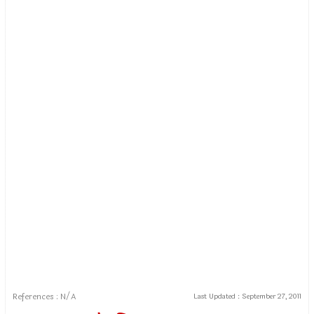
References : N/A
Last Updated :
September 27, 2011