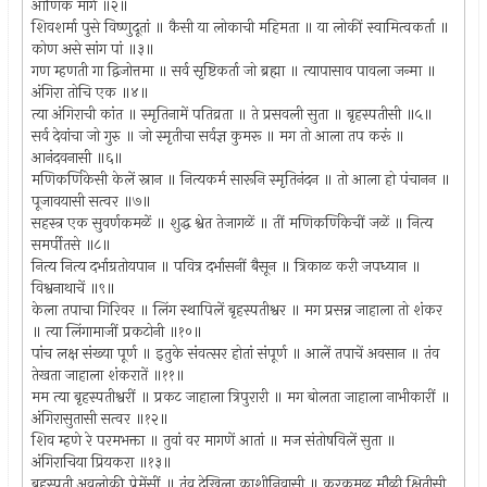
आणिक मार्ग ॥२॥
शिवशर्मा पुसे विष्णुदूतां ॥ कैसी या लोकाची महिमता ॥ या लोकीं स्वामित्वकर्ता ॥
कोण असे सांग पां ॥३॥
गण म्हणती गा द्विजोत्तमा ॥ सर्व सृष्टिकर्ता जो ब्रह्मा ॥ त्यापासाव पावला जन्मा ॥
अंगिरा तोचि एक ॥४॥
त्या अंगिराची कांत ॥ स्मृतिनामें पतिव्रता ॥ ते प्रसवली सुता ॥ बृहस्पतीसी ॥५॥
सर्व देवांचा जो गुरु ॥ जो स्मृतीचा सर्वज्ञ कुमरू ॥ मग तो आला तप करूं ॥
आनंदवनासी ॥६॥
मणिकर्णिकेसी केलें स्नान ॥ नित्यकर्म सारूनि स्मृतिनंदन ॥ तो आला हो पंचानन ॥
पूजावयासी सत्वर ॥७॥
सहस्त्र एक सुवर्णकमळें ॥ शुद्ध श्वेत तेजागळें ॥ तीं मणिकर्णिकेचीं जळें ॥ नित्य
समर्पीतसे ॥८॥
नित्य नित्य दर्भाग्रतोयपान ॥ पवित्र दर्भासनीं बैसून ॥ त्रिकाळ करी जपध्यान ॥
विश्वनाथाचें ॥९॥
केला तपाचा गिरिवर ॥ लिंग स्थापिलें बृहस्पतीश्वर ॥ मग प्रसन्न जाहाला तो शंकर
॥ त्या लिंगामाजीं प्रकटोनी ॥१०॥
पांच लक्ष संख्या पूर्ण ॥ इतुके संवत्सर होतां संपूर्ण ॥ आलें तपाचें अवसान ॥ तंव
तेखता जाहाला शंकरातें ॥११॥
मम त्या बृहस्पतीश्वरीं ॥ प्रकट जाहाला त्रिपुरारी ॥ मग बोलता जाहाला नाभीकारीं ॥
अंगिरासुतासी सत्वर ॥१२॥
शिव म्हणे रे परमभक्ता ॥ तुवां वर मागणें आतां ॥ मज संतोषविलें सुता ॥
अंगिराचिया प्रियकरा ॥१३॥
बृहस्पती अवलोकी प्रेमेंसीं ॥ तंव देखिला काशीनिवासी ॥ करकमळ मौळी क्षितीसी