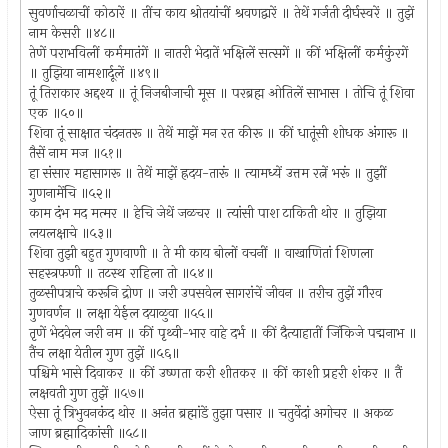
सुवर्णाचळाचीं कोठारें ॥ तींच काय श्रोतयांचीं श्रवणद्वारें ॥ तेथें गर्जती दीर्घस्वरें ॥ तुझें
नाम केसरी ॥४८॥
तेणें पराभविलीं कर्ममातंगें ॥ नातरी भेदातें भक्षिलें सत्सगें ॥ कीं भक्षिलीं कर्मकुंरगें
॥ तुझिया नामशार्दूलें ॥४९॥
तूं तिराकार अद्दश्य ॥ तूं निजबीजाची मूस ॥ परब्रह्म ओतिलें साभास । तोचि तूं शिवा
एक ॥५०॥
शिवा तूं साक्षात चंदनतरू ॥ तेथें माझें मन रत कीरू ॥ कीं धातूंसी शोधक अंगारू ॥
तैसें नाम मज ॥५१॥
हा संसार महासागरू ॥ तेथें माझें ह्रदय-तारूं ॥ त्यामध्यें उत्तम रत्नें भरूं ॥ तुझीं
गुणनामेंचि ॥५२॥
काम दंभ मद मत्मर ॥ हेचि जेथें जळचर ॥ त्यांसी पाश टाकिती थोर ॥ तुझिया
लयलक्षाचे ॥५३॥
शिवा तुझी बहुत गुणवाणी ॥ ते मी काय बोलों वचनीं ॥ वाखाणितां शिणला
सहस्त्रफणी ॥ तटस्थ राहिला तो ॥५४॥
तुळसीपत्राचे करूनि द्रोण ॥ जरी उपसवेल सागरांचें जीवन ॥ तरीच तुझें गौरव
गुणवर्णन ॥ लक्षा येईल दयाळुवा ॥५५॥
तृणें भेदवेल जरी नम ॥ कीं पृथ्वी-भार वाहे दर्भ ॥ कीं दैत्याहातीं जिंकिजे पद्मनाभ ॥
तैंच लक्षा येतील गुण तुझें ॥५६॥
पश्चिमे भासे दिवाकर ॥ कीं उष्णता करी शीतकर ॥ कीं काशी प्रहरी शंकर ॥ तैं
लक्षवती गुण तुझें ॥५७॥
ऐसा तूं त्रिभुवनकंद थोर ॥ अनंत ब्रह्मांडें तुझा पसार ॥ चतुर्वेदां अगोचर ॥ अकळ
जाण ब्रह्मादिकांसी ॥५८॥