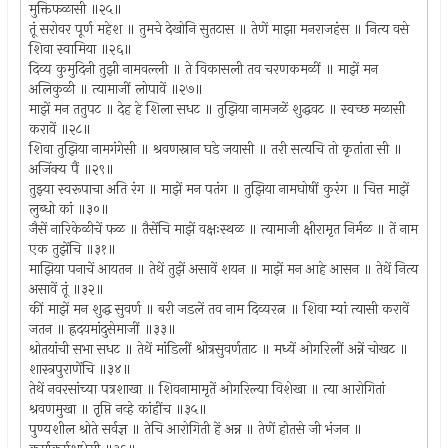
मुक्तिफळासी ॥२५॥
तूं सरोवर पूर्ण महेश ॥ तुमचे देखोनि सुतटास ॥ तेणें माझा मनराजहंस ॥ नित्य वसे
शिवा स्वामिया ॥२६॥
दिव्य कुमुदिनी तुझी नामवल्ली ॥ ते विकासली तव चरणकमळीं ॥ माझें मन
अलिकुळी ॥ त्यामाजीं लोपावें ॥२७॥
माझें मन ततुपट ॥ देह हे शिला सधट ॥ तुझिया नामजळें शुद्धवट ॥ स्वच्छ मळासी
करावें ॥२८॥
शिवा तुझिया नामगंगेसी ॥ श्रवणस्नान घडे जयासी ॥ तरी सत्यचि तो कृतांता सी ॥
अजिंक्य पैं ॥२९॥
तुझ्या स्वरूपाचा अति रंग ॥ माझें मन पतंग ॥ तुझिया नामघोषीं कुरंग ॥ चित्त माझें
लुब्धो कां ॥३०॥
जैसें नारिकेळीचें फळ ॥ तैसेंचि माझें वक्षःस्थळ ॥ त्यामाजी क्षीरामृत निर्मळ ॥ तें नाम
एक तुझेंचि ॥३१॥
माझिया पनाचें आयतन ॥ तेथें तुझें असावें शयन ॥ माझें मन आहे आसन ॥ तेथें नित्य
असावें तूं ॥३२॥
कीं माझें मन शुद्ध सुवर्ण ॥ बरी जडलें तव नाम दिव्यरत्न ॥ शिवा म्यां त्यासी करावें
जतन ॥ ह्रदयमांदुसेमाजीं ॥३३॥
श्रोतयांची सभा सधट ॥ तेथें मांडिलीं श्रोत्रसुवर्णताट ॥ मध्यें ओगरिलीं अन्नें चोखट ॥
शास्त्रपुराणेंचि ॥३४॥
तेथें नवरसांच्या पत्रशाखा ॥ शिवनामामृतें ओगरिल्या विशेखा ॥ त्या आरोगितां
श्रवणमुखा ॥ तृप्ति नव्हे कांहींच ॥३५॥
पुण्यशील श्रोते सर्वज्ञ ॥ तेचि आरोगिती हें अन्न ॥ तेणें होतसे जी भंजन ॥