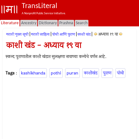
TransLiteral
A Nonprofit Public Service Initiative.
Literature
Ancestry
Dictionary
Prashna
Search
|
|
|
|
अध्याय १९ वा
मराठी मुख्य सूची
मराठी साहित्य
पोथी आणि पुराण
काशी खंड
काशी खंड - अध्याय १९ वा
स्कन्द पुराणातील काशी खंडात सुलक्षणा नावाच्या कन्येचे वर्णन आहे.
Tags
:
kashikhanda
pothi
puran
काशीखंड
पुराण
पोथी