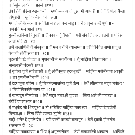
॥ ठेवूनि लोटांगण घातलें ॥१४॥
तंव शिवें धरिला दशमकरीं ॥ म्हणें ऊठ आतां तुझा मी आभारी ॥ तेणें देखिला कैसा
त्रिपुरारी ॥ मृगांक जैसा कां ॥१५॥
मग तो अंगिरानंदन ॥ स्तविता जाहाला कर जोडून ॥ तें प्राकृत शब्दें पूर्ण ॥ न
वर्णवेचि मज आतां ॥१६॥
गुरूनें स्तविला त्रिपुरारी ॥ तें काय वर्णूं वैखरीं ॥ परी संकलित अल्पोत्तरीं ॥ परिसा
आतां श्रोते हो ॥१७॥
तेणें वाखाणिलें जें संस्कृत ॥ तें मज न येचि व्यासमत ॥ तरी किंचित वाणी प्राकृत ॥
ऐकावी श्रोतीं सावधान ॥१८॥
बृहस्पति वदे जी हरा ॥ मृगाकमौळी भवानीवरा ॥ तूं माझिया चित्तचकोरा ॥
भासलासी चंद्ररूपें ॥१९॥
तूं कृपेचा पूर्ण सरितापती ॥ तूं अविंधमुक्त ह्रदयशुक्तीं ॥ माझिया मनोमीनाची आवृत्ती
॥ तव गुणनीरधीमाजीं ॥२०॥
तूं देहधातूचा परिस ॥ तूं निजानंदसाखरेचा पूर्ण ऊंस ॥ तेथें लौल्यंगत माझा मनोअंश
॥ पिपीलिकावेषें जाण पां ॥२१॥
तूं कल्पद्रुम नीलकंठा ॥ तेथें माझा मनपक्षी कुरठा ॥ नित्य असे जी गंगातटा ॥
धैर्यशिवा साक्षात ॥२२॥
तूं मधुकंद जी शिववृक्षा ॥ तो अतिप्रिय माझिया मनपक्ष्या ॥ माझिया देहदर्पणीं
विरूपाक्षा ॥ नित्य बिंबो स्वरूप तुझेसें ॥२३॥
माझें शरीर हें झालें प्रेत ॥ परी वदनीं वसतसे नामामृत ॥ तेणें झालों हो सचेत ॥
अजरामर पैं ॥२४॥
माझिया मानतरुवरा ॥ शिव तूं अमृतसरोवरा ॥ जेणें लतापत्रांसी आकारा ॥ आणिलें