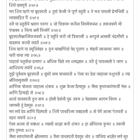
शिवें दयाळूवें ॥७०॥
मग शिव म्हणे गा बृहस्पती ॥ तुवां केली जे पूर्ण स्तुती ॥ ते मज पावली प्रेमचित्तीं ॥
भावासहित पैं ॥७१॥
तरी या स्तुतीचें श्रवण पठण ॥ जो त्रिकाळ करील नियमेंकरून ॥ तयाजवळी मी
पंचानन ॥ नित्य असें निजांगें ॥७२॥
बृहस्पतीश्वरलिंगाजवळी ॥ हे स्तुति करी जो त्रिकालीं ॥ आपुले आसनीं चंद्रमौळी ॥
वास्तव्य करवी तयातें ॥७४॥
शिव म्हणे गा स्मृतिनंदन ॥ तुज वाखाणितां वेद पुराण ॥ मंदत्वें लाजल्या जाण ॥
चारी वाचा त्या ॥७५॥
पाहातां चतुर्वाचा प्रमाण ॥ अधिक दिसे तव शब्दज्ञान ॥ तरी तूं पावलासी रे जाण ॥
आधिपत्य तयांचें ॥७६॥
तुझें पूर्वनाम बृहस्पती ॥ दुसरें नाम वाचस्पती ॥ ऐसा वर देता जाहाला पशुपती ॥ त्या
अंगिरासुतासी ॥७७॥
आणिक बोलता जाहाला शंकरु ॥ शुक्र केला दैत्यगुरु ॥ जैसा कुळाचळांमाजीं मेरू ॥
आणि हिमाद्री तो ॥७८॥
आतां वाचस्पती तुज नाम ॥ होसी देवांची गुरु उत्तम ॥ वेदवाक्य आगम निगम ॥
जाणसी तूं देवगुरु ॥७९॥
मग सर्व देव आणि दिक्पती ॥ शिवें पाचारिला वज्रहस्ती ॥ तो वेगें आला ऐरावती ॥
वहन जयाचें ॥८०॥
ऐसा आला तो वज्रधर ॥ त्यासी आज्ञा करी शंकर ॥ हा अंगिराचा कुमर ॥ स्वामी
होय तुमचा ॥८१॥
जैसा सागरांमाजीं क्षीरसागर ॥ तैसा वाचस्पती देवगुरु थोर ॥ याचिया आज्ञेंत सर्व सुर