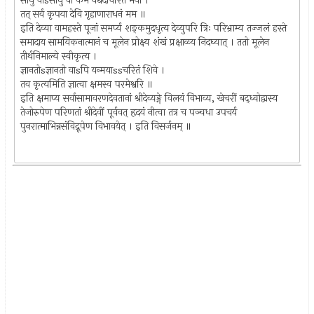
साधु वाsसाधु वा कर्म यद्यदाचरितं मया ।
तत् सर्व कृपया देवि गृहाणाराधनं मम ॥
इति देव्या वामहस्ते पूजां समर्प्य शङ्कमुदधृत्य देव्युपरि त्रिः परिभ्राम्य तज्जलं हस्ते
समादाय सामयिकनात्मानं च मूलेन प्रोक्ष्य शंखं प्रक्षाळय निदघ्यात् । ततो मूलेन
तीर्थनिमाल्ये स्वीकृत्य ।
ज्ञानतोsज्ञानतो वाsपि यन्मयाssचरितं शिवे ।
तव कृत्यमिति ज्ञात्वा क्षमस्व परमेश्वरि ॥
इति क्षमाप्य सर्वासामावरणदेवतानां श्रीदेव्यङ्गे विलयं विभाव्य, खेचरीं बद्ध्वोद्वास्य
तेजोरुपेण परिणतां श्रीदेवीं पूर्ववत् हृदयं नीत्वा तत्र च पञ्चधा उपचर्य
पुनरात्माभिन्नसंविद्रूपेण विभावयेत् । इति विसर्जनम् ॥