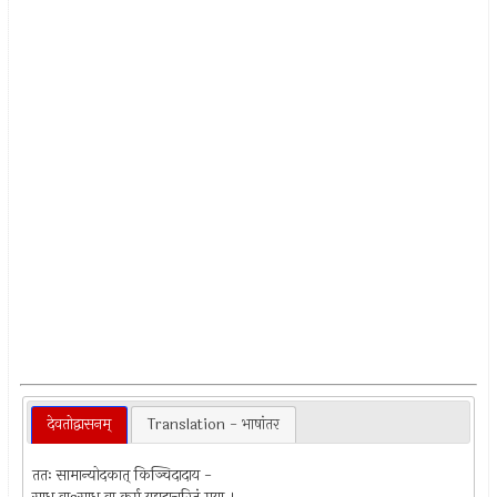
देवतोद्वासनम्
Translation - भाषांतर
ततः सामान्योदकात् किञ्चिदादाय -