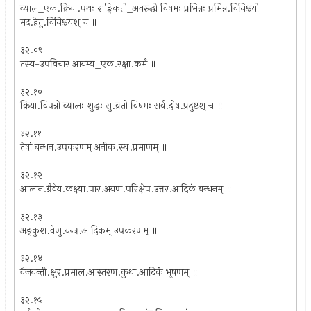
व्याल_एक.क्रिया.पथः शङ्कितो_अवरुद्धो विषमः प्रभिन्नः प्रभिन्न.विनिश्चयो
मद.हेतु.विनिश्चयश् च ॥
३२.०९
तस्य-उपविचार आयम्य_एक.रक्षा.कर्म ॥
३२.१०
क्रिया.विपन्नो व्यालः शुद्धः सु.व्रतो विषमः सर्व.दोष.प्रदुष्टश् च ॥
३२.११
तेषां बन्धन.उपकरणम् अनीक.स्थ.प्रमाणम् ॥
३२.१२
आलान.ग्रैवेय.कक्ष्या.पार.अयण.परिक्षेप.उत्तर.आदिकं बन्धनम् ॥
३२.१३
अङ्कुश.वेणु.यन्त्र.आदिकम् उपकरणम् ॥
३२.१४
वैजयन्ती.क्षुर.प्रमाल.आस्तरण.कुथा.आदिकं भूषणम् ॥
३२.१५