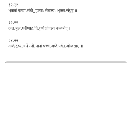
३२.२१
भूतानां कृष्ण.संधी_इज्याः सेनान्यः शुक्ल.संधुषु ॥
३२.२२
दन्त.मूल.परीणाह.द्वि.गुणं प्रोज्झ्य कल्पयेत् ।
३२.२२
अब्दे द्व्य्.अर्धे नदी.जानां पञ्च.अब्दे पर्वत.ओकसाम् ॥