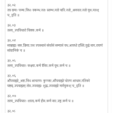
३२.०२
तत्र दम्यः पञ्च.विधः स्कन्ध.गतः स्तम्भ.गतो वारि.गतो_अवपात.गतो यूथ.गतश्
च_इति ॥
३२.०३
तस्य_उपविचारो विक्क.कर्म ॥
३२.०४
साम्नाह्यः सप्त.क्रिया.पथ उपस्थानं संवर्तनं सम्यानं वध.आवधो हस्ति.युद्धं नाग.रायणं
सांग्रामिकं च ॥
३२.०५
तस्य_उपविचारः कक्ष्या.कर्म ग्रैवेय.कर्म यूथ.कर्म च ॥
३२.०६
औपवाह्यो_अष्ट.विध आचरणः कुञ्जर.औपवाह्यो धोरण आधान.गतिको
यष्ट्य्.उपवाह्यस् तोत्र.उपवाह्यः शुद्ध.उपवाह्यो मार्गयुकश् च_इति ॥
३२.०७
तस्य_उपविचारः शारद.कर्म हीन.कर्म नार.उष्ट्र.कर्म च ॥
३२.०८