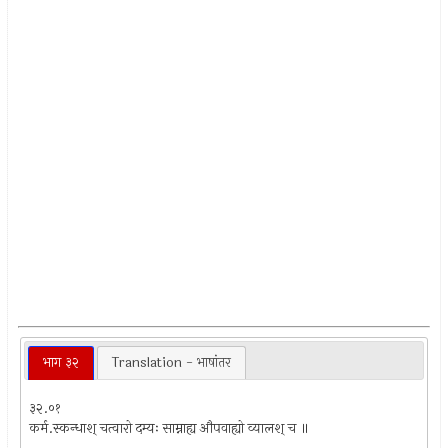
भाग ३२
Translation - भाषांतर
३२.०१
कर्म.स्कन्धाश् चत्वारो दम्यः साम्नाह्य औपवाह्यो व्यालश् च ॥