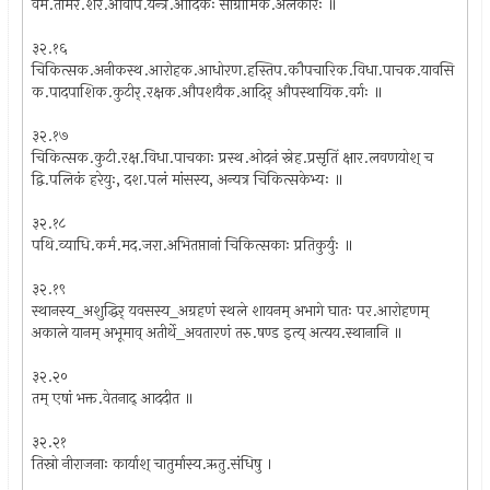
वर्म.तोमर.शर.आवाप.यन्त्र.आदिकः सांग्रामिक.अलंकारः ॥
३२.१६
चिकित्सक.अनीकस्थ.आरोहक.आधोरण.हस्तिप.कौपचारिक.विधा.पाचक.यावसि
क.पादपाशिक.कुटीर्.रक्षक.औपशयैक.आदिर् औपस्थायिक.वर्गः ॥
३२.१७
चिकित्सक.कुटी.रक्ष.विधा.पाचकाः प्रस्थ.ओदनं स्नेह.प्रसृतिं क्षार.लवणयोश् च
द्वि.पलिकं हरेयुः, दश.पलं मांसस्य, अन्यत्र चिकित्सकेभ्यः ॥
३२.१८
पथि.व्याधि.कर्म.मद.जरा.अभितप्तानां चिकित्सकाः प्रतिकुर्युः ॥
३२.१९
स्थानस्य_अशुद्धिर् यवसस्य_अग्रहणं स्थले शायनम् अभागे घातः पर.आरोहणम्
अकाले यानम् अभूमाव् अतीर्थे_अवतारणं तरु.षण्ड इत्य् अत्यय.स्थानानि ॥
३२.२०
तम् एषां भक्त.वेतनाद् आददीत ॥
३२.२१
तिस्रो नीराजनाः कार्याश् चातुर्मास्य.ऋतु.संधिषु ।