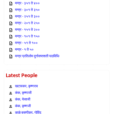
मन्त्र - ३५१ ते ४००
मन्त्र - ३०१ ते ३५०
मन्त्र - २५१ ते ३००
मन्त्र - २०१ ते २५०
मन्त्र - १५१ ते २००
मन्त्र - १०१ ते १५०
मन्त्र - ५१ ते १००
मन्त्र - १ ते ५०
मन्त्र प्रतिलोम दुर्गासप्तशती पाठविधिः
Latest People
खटावकर, कृष्णराव
कंक, कृष्णाजी
कंक, येसाजी
कंक, कृष्णजी
काळे बसणीकर, गोविंद