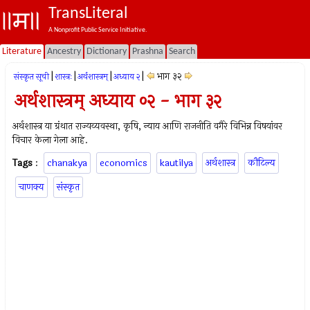
TransLiteral
A Nonprofit Public Service Initiative.
Literature
Ancestry
Dictionary
Prashna
Search
|
|
|
|
भाग ३२
संस्कृत सूची
शास्त्रः
अर्थशास्त्रम्
अध्याय २
अर्थशास्त्रम् अध्याय ०२ - भाग ३२
अर्थशास्त्र या ग्रंथात राज्यव्यवस्था, कृषि, न्याय आणि राजनीति वगैरे विभिन्न विषयांवर
विचार केला गेला आहे.
Tags
:
chanakya
economics
kautilya
अर्थशास्त्र
कौटिल्य
चाणक्य
संस्कृत