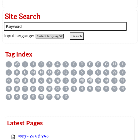
Site Search
Input language:
Tag Index
.
ॐ
॥
1
3
5
A
B
C
D
E
F
G
H
I
J
K
L
M
N
O
P
Q
R
S
T
U
V
W
Y
अ
आ
इ
ई
उ
ऋ
ॠ
ए
ऐ
ओ
औ
क
ख
ग
घ
च
छ
ज
झ
ठ
ड
त
द
ध
न
प
फ
ब
भ
म
य
र
ल
व
श
ष
स
ह
Latest Pages
मन्त्र - ४०१ ते ४५०