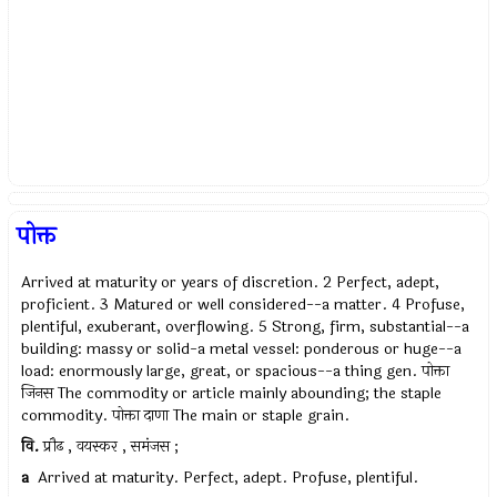
पोक्त
Arrived at maturity or years of discretion. 2 Perfect, adept,
proficient. 3 Matured or well considered--a matter. 4 Profuse,
plentiful, exuberant, overflowing. 5 Strong, firm, substantial--a
building: massy or solid-a metal vessel: ponderous or huge--a
load: enormously large, great, or spacious--a thing gen. पोक्ता
जिनस The commodity or article mainly abounding; the staple
commodity. पोक्ता दाणा The main or staple grain.
वि.
प्रौढ , वयस्कर , समंजस ;
a
Arrived at maturity. Perfect, adept. Profuse, plentiful.