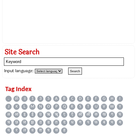
Site Search
Input language:
Tag Index
.
ॐ
॥
1
3
5
A
B
C
D
E
F
G
H
I
J
K
L
M
N
O
P
Q
R
S
T
U
V
W
Y
अ
आ
इ
ई
उ
ऋ
ॠ
ए
ऐ
ओ
औ
क
ख
ग
घ
च
छ
ज
झ
ठ
ड
त
द
ध
न
प
फ
ब
भ
म
य
र
ल
व
श
ष
स
ह