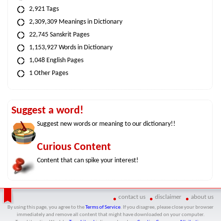
2,921 Tags
2,309,309 Meanings in Dictionary
22,745 Sanskrit Pages
1,153,927 Words in Dictionary
1,048 English Pages
1 Other Pages
Suggest a word!
Suggest new words or meaning to our dictionary!!
Curious Content
Content that can spike your interest!
contact us
disclaimer
about us
By using this page, you agree to the
Terms of Service
. If you disagree, please close your browser
immediately and remove all content that might have downloaded on your computer.