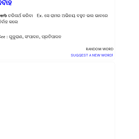
ିର୍ବାହ
verb
ଚରିତାର୍ଥ କରିବା Ex.
ସେ ରାମର ଅଭିନୟ ବହୁତ ଭଲ ଭାବରେ
ିର୍ବାହ କଲେ
See : ଗୁଜୁରାଣ, ସଂପାଦନ, ପ୍ରତିପାଦନ
RANDOM WORD
SUGGEST A NEW WORD!