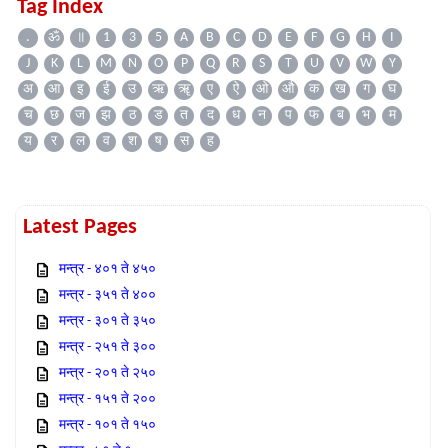
Tag Index
.
ॐ
॥
1
3
5
A
B
C
D
E
F
G
H
I
J
K
L
M
N
O
P
Q
R
S
T
U
V
W
Y
अ
आ
इ
ई
उ
ऋ
ॠ
ए
ऐ
ओ
औ
क
ख
ग
घ
च
छ
ज
झ
ठ
ड
त
द
ध
न
प
फ
ब
भ
म
य
र
ल
व
श
ष
स
ह
Latest Pages
मन्त्र - ४०१ ते ४५०
मन्त्र - ३५१ ते ४००
मन्त्र - ३०१ ते ३५०
मन्त्र - २५१ ते ३००
मन्त्र - २०१ ते २५०
मन्त्र - १५१ ते २००
मन्त्र - १०१ ते १५०