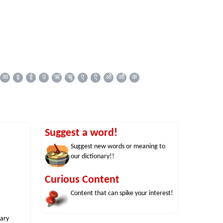
आ
इ
ई
उ
ऋ
ॠ
ए
ऐ
ओ
औ
क
Suggest a word!
Suggest new words or meaning to
our dictionary!!
Curious Content
Content that can spike your interest!
nary