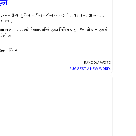
फुल
.
तलवारीच्या मुठीच्या वाटीवर वाटोळा भग असतो तो यासच बतासा म्हणतात . -
्रश ६३ .
noun
तामा र राङको मेलबाट बनिने एउटा मिश्रित धातु Ex.
यो थाल फुलले
नेको छ
ee : बिबार
RANDOM WORD
SUGGEST A NEW WORD!