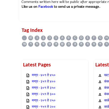
Comments written here will be public after appropriate
Like us on
Facebook
to send us a private message.
Tag Index
.
ॐ
॥
1
3
5
A
B
C
D
E
F
G
H
ख
ग
घ
च
छ
ज
झ
ठ
ड
त
द
ध
न
प
Latest Pages
Lates
मन्त्र - ४०१ ते ४५०
खटा
मन्त्र - ३५१ ते ४००
कंक,
मन्त्र - ३०१ ते ३५०
कंक
मन्त्र - २५१ ते ३००
कंक
मन्त्र - २०१ ते २५०
काळ
मन्त्र - १५१ ते २००
काळ