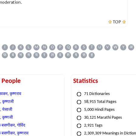
 moderation.
TOP
I
J
K
L
M
N
O
P
Q
R
S
T
U
V
W
Y
अ
फ
ब
भ
म
य
र
ल
व
श
ष
स
ह
t People
Statistics
वकर, कृष्णराव
71 Dictionaries
 कृष्णाजी
58,915 Total Pages
, येसाजी
5,000 Hindi Pages
, कृष्णजी
30,121 Marathi Pages
े बसणीकर, गोविंद
2,921 Tags
े बसणीकर, कृष्णराव
2,309,309 Meanings in Dictio