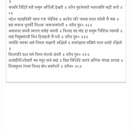
॥
करूनि विहितें बरीं समुळ अर्पिलीं ईश्वरीं ॥ तरीच गुरुकेसरी भवगजासि नाहीं करी ॥
१॥
भहेश महदादिकीं वसत एक भेदेविना ॥ अशीच जरि भावना सतत वर्तली जैं मना ॥
दया सकल भूतर्कीं विशक जन्मजन्मांतरीं ॥ तरीच गुरु० ॥२॥
अनाथपद वागवी स्मरण सर्वदां जागवी ॥ विशाद मद मोह हा समुळ चित्तिंचा त्यागवी ॥
सदां विदुषसंगतीं निज हिताप्रती जैं धरी ॥ तरीच गुरु० ॥३॥
जगासि जनका असे विमल लक्षणीं लक्षिलें ॥ सकांक्षवत सक्रिये परम आदरें रक्षिलें
॥
निशापति दशा वसे विगत संशयो अंतरीं ॥ तरीच गुरु० ॥४॥
आनंदगिरिशीखरीं मन मयूर नाचे सदां ॥ दिवा निशिहि नाठवे अणिक संपदा आपदा ॥
निजानुभव रंगला विशद बोध अर्कापरी ॥ तरीच० ॥५॥