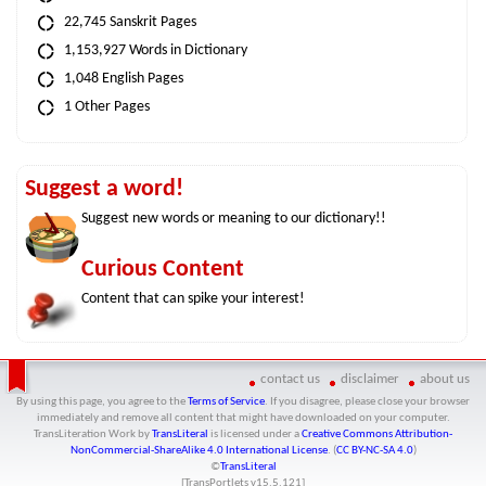
22,745 Sanskrit Pages
1,153,927 Words in Dictionary
1,048 English Pages
1 Other Pages
Suggest a word!
Suggest new words or meaning to our dictionary!!
Curious Content
Content that can spike your interest!
contact us
disclaimer
about us
By using this page, you agree to the
Terms of Service
. If you disagree, please close your browser
immediately and remove all content that might have downloaded on your computer.
TransLiteration Work
by
TransLiteral
is licensed under a
Creative Commons Attribution-
NonCommercial-ShareAlike 4.0 International License
. (
CC BY-NC-SA 4.0
)
©
TransLiteral
[TransPortlets v
15.5.121
]