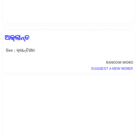
ଅକ୍ଲାନ୍ତ
See : କ୍ଲାନ୍ତିହୀନ
RANDOM WORD
SUGGEST A NEW WORD!