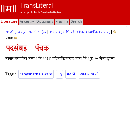
TransLiteral
A Nonprofit Public Service Initiative.
Literature
Ancestry
Dictionary
Prashna
Search
|
|
|
|
मराठी मुख्य सूची
मराठी साहित्य
अभंग संग्रह आणि पदे
श्रीरंगनाथस्वामीकृत पदसंग्रह
पंचक
पदसंग्रह - पंचक
रंगनाथ स्वामींचा जन्म शके १५३४ परिघाविसंवत्सर मार्गशीर्ष शुद्ध १० रोजीं झाला.
Tags
:
ranganatha swani
पद
मराठी
रंगनाथ स्वामी