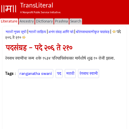
TransLiteral
A Nonprofit Public Service Initiative.
Literature
Ancestry
Dictionary
Prashna
Search
|
|
|
|
पदे
मराठी मुख्य सूची
मराठी साहित्य
अभंग संग्रह आणि पदे
श्रीरंगनाथस्वामीकृत पदसंग्रह
२०६ ते २१०
पदसंग्रह - पदे २०६ ते २१०
रंगनाथ स्वामींचा जन्म शके १५३४ परिघाविसंवत्सर मार्गशीर्ष शुद्ध १० रोजीं झाला.
Tags
:
ranganatha swani
पद
मराठी
रंगनाथ स्वामी