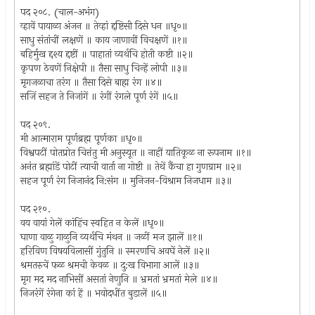
पद २०८. (चाल-अभंग)
व्हावें पायाळा अंजन ॥ तेव्हां द्दष्टिसी दिसे धन ॥धृ०॥
साधु संतांचीं लक्षणें ॥ काय जाणावीं विचक्षणें ॥१॥
बहिर्मुख द्दश्य द्दष्टीं ॥ पाहातां व्यर्थचि होती कष्टी ॥२॥
कृपण ठेवणें निक्षेपी ॥ तैसा साधु चिन्हें लोपी ॥३॥
मृगजळाचा तरंग ॥ तैसा दिसे बाह्म रंग ॥४॥
सजिं सहज ते निजांगें ॥ रंगीं रंगले पूर्ण रंगें ॥५॥
पद २०९.
मी आत्माराम पूर्णब्रह्म पूर्णका ॥धृ०॥
विश्वपटीं पोतप्रोत चित्तंतु मी अनुस्यूत ॥ नाहीं यातिकूळ ना रूपनाम ॥१॥
अनंत ब्रह्मांडें पोटीं त्याची वार्ता ना गोष्टी ॥ तेथें कैंचा हा गुणग्राम ॥२॥
सहज पूर्ण रंग निजानंद नि:संग ॥ मुनिजन-विश्राम निजधाम ॥३॥
पद २१०.
वय वायां गेलें कांहिंच स्वहित न केलें ॥धृ०॥
घाणा वाळु गाळुनि व्यर्थचि मंथन ॥ जळीं मज झालें ॥१॥
हरिविण विषयविलासीं गुंतुनि ॥ स्मरणचि अवघें नेलें ॥२॥
श्रमतरुचें फळ श्रमची केवळ ॥ दु:ख विभागा आलें ॥३॥
मृग मद मद नाभिसीं असतां नेणुनि ॥ भ्रमतां भ्रमतां मेले ॥४॥
निजरंगें रंगेना कां हें ॥ भवोदधींत बुडालें ॥५॥