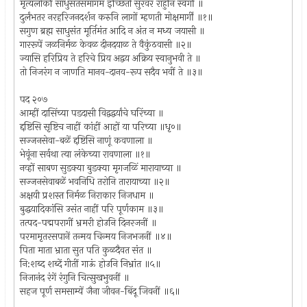
मृत्यलोकीं साधुसंतसमागम इच्छिती सुरवर राहुनि स्वर्गीं ॥
दुर्लंभतर नरहरिजनदर्शन करुनि लागों म्हणती मोक्षमार्गीं ॥१॥
सगुण ब्रह्म साधुसंत मूर्तिमंत आदि न अंत न मध्य जयासी ॥
गाररूपें जळनिर्मळ केवळ दीनदयाळ ते वैकुंठवासी ॥२॥
ज्यासि हरिप्रिय ते हरिचे प्रिय अद्वय अक्रिय स्वानुभवी ते ॥
तो निजरंग न जाणति मानव-दानव-रूप सदैव भवीं ते ॥३॥
पद २०७
आम्हीं दासिंच्या पडदासी विद्वद्वर्यांचे घरिंच्या ॥
द्दष्टिसि सृष्टिच नाहीं कांहीं आहों या परिच्या ॥धृ०॥
सज्जनसेवा-बळें द्दष्टिसि नाणूं कवणाला ॥
भेवूंना सर्वथा त्या लंकेच्या रावणाला ॥१॥
नव्हों साबण सुडक्या बुडक्या मृगजळिं मारायाच्या ॥
सज्जनसेवाबळें भवनिधि तरोनि तारायाच्या ॥२॥
अक्षयी प्रशस्त निर्मळ निराकार निजधाम ॥
बुद्धयादिकांसि उसंत नाहीं परि पूर्णकाम ॥३॥
तत्पद-पद्मपरागीं भ्रमरी होउनि दिनरजनीं ॥
परमामृतरसपानें तन्मय चिन्मय निजभजनीं ॥४॥
पिता माता भ्राता सुत पति कुळदैवत संत ॥
नि:शब्द शब्दें गीतीं गाऊं होउनि निभ्रांत ॥५॥
निजानंद रंगें रंगुनि चित्सुखभुवनीं ॥
सहज पूर्ण समसाम्यें जैना जीवन-बिंदू जिवनीं ॥६॥