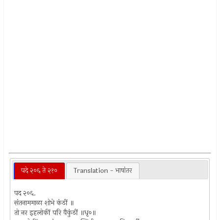
पदे २०६ ते २१०
Translation - भाषांतर
पद २०६.
संतनाममाळा शोभे कंठीं ॥
तो नर इहलोकीं परि वैकुंठीं ॥धृ०॥