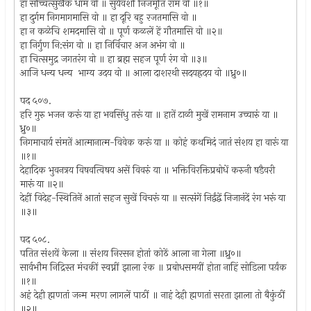
हा सच्चित्सुखैक धाम वो ॥ सुर्यवंशीं निजमूर्ति राम वो ॥१॥
हा दुर्गम निगमागमासि वो ॥ हा दूरि बहु रजतमासि वो ॥
हा न कळेचि शमदमासि वो ॥ पूर्ण कळलें हें गौतमासि वो ॥२॥
हा निर्गुण नि:संग वो ॥ हा निर्विचार अज अभंग वो ॥
हा चित्समुद्र जगतरंग वो ॥ हा ब्रह्म सहज पूर्ण रंग वो ॥३॥
आजि धन्य धन्य भाग्य उदय वो ॥ आला दाशरथी सदयह्रदय वो ॥ध्रु०॥
पद ५०७.
हरि गुरु भजन करूं या हा भवसिंधु तरूं या ॥ हातें टाळी मुखें रामनाम उच्चारुं या ॥
ध्रु०॥
निगमाचार्य संमतें आत्मानात्म-विवेक करूं या ॥ कोहं कथमिदं जातं संशय हा वारूं या
॥१॥
देहादिक भुवनत्रय विषवत्विषय असें विवरुं या ॥ भक्तिविरक्तिप्रबोधें करुनी षडैवरी
मारूं या ॥२॥
देहीं विदेह-स्थितिनें आतां सहज सुखें विचरूं या ॥ सत्संगें निर्द्वंद्वें निजानंदें रंग भरूं या
॥३॥
पद ५०८.
पतित संशयें केला ॥ संशय निरसन होतां कोठें आला ना गेला ॥ध्रु०॥
सार्वभौम निद्रिस्त मंचकीं स्वप्नीं झाला रंक ॥ प्रबोधसमयीं होता नाहिं सोडिला पर्य़ंक
॥१॥
अहं देही ह्मणतां जन्म मरण लागलें पाठीं ॥ नाहं देही ह्मणतां सरता झाला तो बैकुंठीं
॥२॥