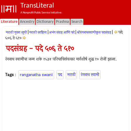
TransLiteral
A Nonprofit Public Service Initiative.
Literature
Ancestry
Dictionary
Prashna
Search
|
|
|
|
पदे
मराठी मुख्य सूची
मराठी साहित्य
अभंग संग्रह आणि पदे
श्रीरंगनाथस्वामीकृत पदसंग्रह
५०६ ते ५१०
पदसंग्रह - पदे ५०६ ते ५१०
रंगनाथ स्वामींचा जन्म शके १५३४ परिघाविसंवत्सर मार्गशीर्ष शुद्ध १० रोजीं झाला.
Tags
:
ranganatha swani
पद
मराठी
रंगनाथ स्वामी