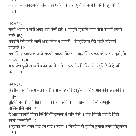
अज्ञानाच्या प्रावरणभंगें निजानंदपद भोगी ॥ सहजपूर्ण निजरंगें विचरे चिद्भुवनीं तो योगी
॥३॥
पद ५०९.
गुरुतें शरण न जातें अगई तरी कैसें होतें ॥ पावुनि पुनरपि नाना योनी उपजों उपजों
मरतें ॥ध्रु०॥
कोठुनि येणें कोठें जाणें आहे कोण न कळतें ॥ देहबुद्धिच्या बंदीं पडतें षडैवर्‍यां
सांपडतें ॥१॥
तवमसि हें वाक्य न पडतें श्रवणीं माझ्या निरुतें ॥ ब्रह्मास्मि प्रत्यय जो यातें समुळीहुनि
आंचवतें ॥२॥
ब्रह्मार्पण बुद्धी सत्कर्में अनंत जन्मीं मातें ॥ घडलीं तरि निज रंगें रंगुनि ठेलें हें जरि
नसतें ॥३॥
पद ५१०.
पुंडरीकवरदा बिरुदा जतन करी रे ॥ नाहिं तरि सोडुनि टाकीं भीमातटाकीं झडकरि रे
॥ध्रु०॥
तुझिये भजनीं हा विक्षेप होतो कां मज सांगें ॥ योग क्षेम वाह्तों मी ह्मणवुनि
बोलिलासि जागे ॥१॥
हे आड घालुनि विषय स्थितिशीं ह्मणसी तूं जरि ऐसें ॥ होत विपत्ती परी हे चित्तीं
लागो भजनपिसें ॥२॥
अनुस्यूत तव भजन घडो रेन पडो अंतराय ॥ निजरंगा मी ह्मणेन तुजला तरीच विठ्ठलराय
॥३॥