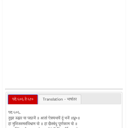
पदे ५०६ ते ५१०
Translation - भाषांतर
पद ५०६.
तुझा उद्धार या पदरजें ॥ आतां ऐक्यभावें तूं भजें ॥ध्रु०॥
हा मुनिजनमनविश्राम वो ॥ हा दीनबंधु पूर्णकाम वो ॥