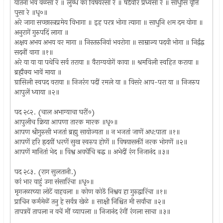
यातना भव वळसा रे ॥ लुब्ध कां विषयरसां रे ॥ षडैवरि प्रध्वंसा रे ॥ साधुसि वृत्ति
पुसा रे ॥धृ०॥
अरे जागा सच्छास्त्रप्रमेय विभागा ॥ इह परत्र भोगा त्यागा ॥ साधुनि शम दम योगा ॥
अनुरागें गुरुपदिं लागा ॥
अक्षय अभय अभय वर मागा ॥ निस्तरुनियां भवरोगा ॥ साम्राज्य पदवी भोगा ॥ निर्द्वंद्व
सदनीं वागा ॥१॥
अरे या या या पथेचि सर्व तराया ॥ वैराग्ययोगें काया ॥ श्रमविली स्वहित कराया ॥
ब्रह्मैक्य भावें माया ॥
ग्रासिली स्वपद वराया ॥ निजरंग पदीं रमले या ॥ विसरे आप-परा या ॥ निजरुप
आपुलें ध्याया ॥२॥
पद २८२. (चाल अभाग्याचा घरीं०)
आपुलीच क्रिया आपणा तारक मारक ॥धृ०॥
आपण श्रीगुरुसी भजतां ब्रह्मु सायोज्यता ॥ न भजतां जाणें अध:पाता ॥१॥
आपणें हरि ह्रदयीं धरणें सुख स्वरुप होणें ॥ विषयासक्तीं नरक भोगणें ॥२॥
आपणें मानितां भेद ॥ विश्व अवघेंचि बद्ध ॥ अभेदीं रंग निजानंद ॥३॥
पद २८३. (राग सुलतानी.)
कां भार वाहुं उगा संसारिंचा ॥धृ०॥
मृगजळाच्या लोटें वाहवला ॥ कोण कोठें निश्वय हा गुरुद्वारिंचा ॥१॥
प्राचिन कर्ममेळें तनु हे सर्वत्र खेळे ॥ साक्षी निश्चित मी सर्वांचा ॥२॥
तापत्रयें तापला न वचें मीं व्यापला ॥ निजानंद रंगीं रंगला साचा ॥३॥