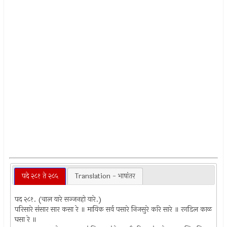
पदे २८१ ते २८५
Translation - भाषांतर
पद २८१. (चाल यारे सज्जनहो यारे.)
परिसारे संसार सार कसा रे ॥ मायिक सर्व पसारे निजसुरे कांरे सारे ॥ रगडिल काळ
घसा रे ॥