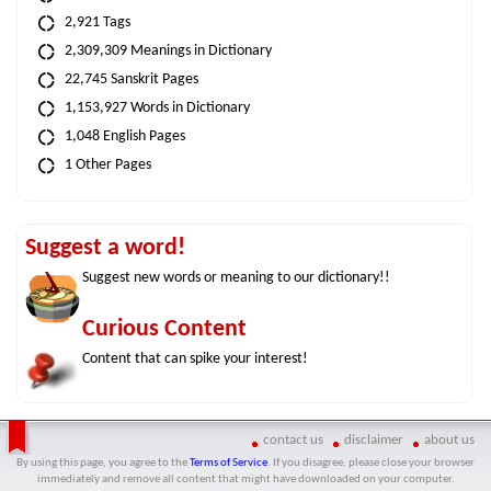
2,921 Tags
2,309,309 Meanings in Dictionary
22,745 Sanskrit Pages
1,153,927 Words in Dictionary
1,048 English Pages
1 Other Pages
Suggest a word!
Suggest new words or meaning to our dictionary!!
Curious Content
Content that can spike your interest!
contact us
disclaimer
about us
By using this page, you agree to the
Terms of Service
. If you disagree, please close your browser
immediately and remove all content that might have downloaded on your computer.