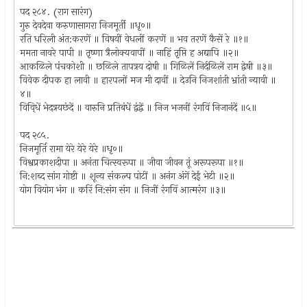
पद २८४. (राग सारंग)
गुरु देवदेवा करुणासागरा निजमूर्ती ॥धृ०॥
रति धरिली अंत:करणें ॥ विषयीं वेधलीं करणें ॥ भव तरणें कैसें रे ॥१॥
ममता नावरे पापी ॥ तृष्णा त्रैलोक्यवापीं ॥ नाहिं तृप्ति ह अद्यापि ॥२॥
आकळिले पंचकोशी ॥ छळिले तापत्रय दोषी ॥ गिळिलें निर्दळिलें राम द्वेषी ॥३॥
विवेक दीपक हा लावी ॥ हारपलों मज मी दावीं ॥ देउनि निजशांती भ्रांती न्यावी ॥
४॥
विवि्धें भेदत्रयछंदें ॥ वारुनि प्रतिबंधें द्वंद्वें ॥ निज भजनीं रंगविं निजानंदें ॥५॥
पद २८५.
निजमूर्ति रामा येरे येरे येरे ॥धृ०॥
विश्वप्रकाशदीपा ॥ अनंता चित्स्वरूपा ॥ जीवा जीवन तूं अरूपरूपा ॥१॥
नि:शब्द सांग गोष्टी ॥ शून्य संकल्प पोटीं ॥ अनंग अंगें देईं भेटी ॥२॥
योग वियोग भंग ॥ करिं नि:संग संग ॥ निजीं रंगविं आत्मरंग ॥३॥