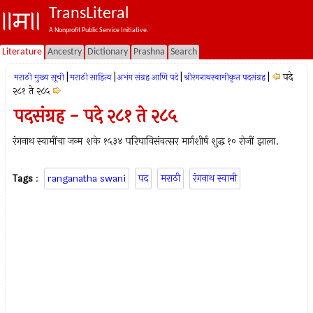
TransLiteral
A Nonprofit Public Service Initiative.
Literature
Ancestry
Dictionary
Prashna
Search
|
|
|
|
पदे
मराठी मुख्य सूची
मराठी साहित्य
अभंग संग्रह आणि पदे
श्रीरंगनाथस्वामीकृत पदसंग्रह
२८१ ते २८५
पदसंग्रह - पदे २८१ ते २८५
रंगनाथ स्वामींचा जन्म शके १५३४ परिघाविसंवत्सर मार्गशीर्ष शुद्ध १० रोजीं झाला.
Tags
:
ranganatha swani
पद
मराठी
रंगनाथ स्वामी