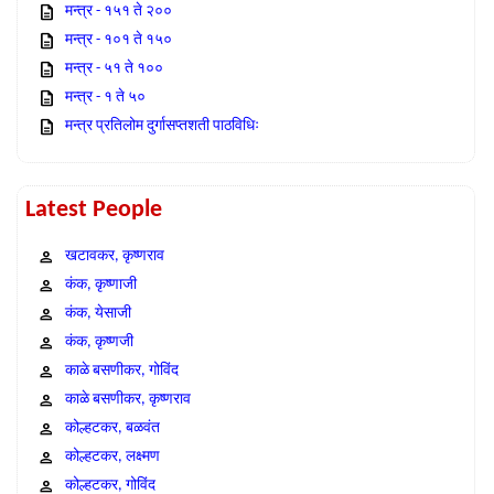
मन्त्र - १५१ ते २००
मन्त्र - १०१ ते १५०
मन्त्र - ५१ ते १००
मन्त्र - १ ते ५०
मन्त्र प्रतिलोम दुर्गासप्तशती पाठविधिः
Latest People
खटावकर, कृष्णराव
कंक, कृष्णाजी
कंक, येसाजी
कंक, कृष्णजी
काळे बसणीकर, गोविंद
काळे बसणीकर, कृष्णराव
कोल्हटकर, बळवंत
कोल्हटकर, लक्ष्मण
कोल्हटकर, गोविंद