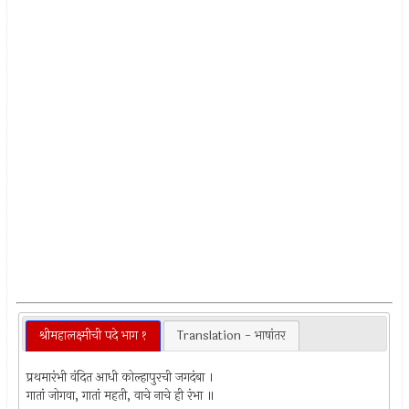
श्रीमहालक्ष्मीची पदे भाग १
Translation - भाषांतर
प्रथमारंभी वंदित आधी कोल्हापुरची जगदंबा ।
गातां जोगवा, गातां महती, वाचे नाचे ही रंभा ॥