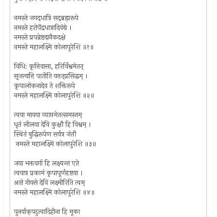
नमस्ते जगद्‌धात्रि सद्‌ब्रह्मरूपे
नमस्ते हरोपेंद्रधात्रादिवंद्ये ।
नमस्ते प्रपन्नेष्टदानैकदक्षे
नमस्ते महालक्ष्मि कोलापुरेशि ॥१॥
विधि: कृत्तिवासा, हरिर्विश्वमेतत्‌
सृजत्यत्ति पातीति यत्तत्‌प्रसिद्धम्‌ ।
कृपालोकनादेव ते शक्तिरूपे
नमस्ते महालक्ष्मि कोलापुरेशि ॥२॥
त्वया मायया व्याप्तमेतत्समस्तम्‌
धृतं लीलया देवि कुक्षौ हि विश्वम्‌ ।
स्थितं बुद्धिरूपेण सर्वत्र जंतौ
नमस्ते महालक्ष्मि कोलापुरेशि ॥३॥
जया भक्तवर्गा हि लक्ष्यन्त एते
त्वयात्र प्रकामं कृपापूर्णदृष्टया ।
अतो गीयसे देवि लक्ष्मीरिति त्वम्‌
नमस्ते महालक्ष्मि कोलापुरेशि ॥४॥
पुनर्वाक्‌पटुत्वादिहीना हि मूका