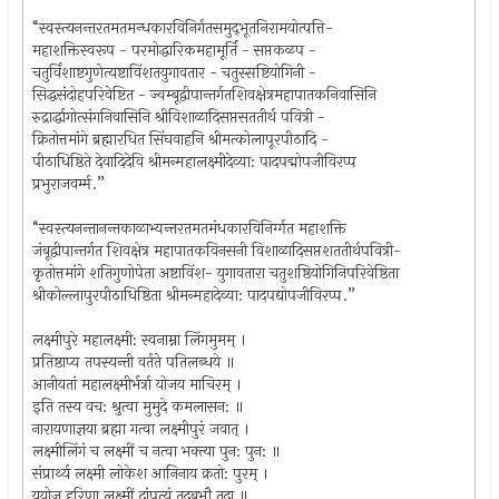
“स्वस्त्यनन्तरतमतमन्धकारविनिर्गतसमुद्‌भूतनिरामयोत्पत्ति-
महाशक्तिस्वरूप - परमोद्धारिकमहामूर्ति - सप्तकळप -
चतुर्विंशाष्टगुणेत्यष्टाविंशतयुगावतार - चतुस्सष्टियोगिनी -
सिद्धसंदोहपरिवेष्टित - ज्वम्बूद्वीपान्तर्गतशिवक्षेत्रमहापातकनिवासिनि
रुद्रार्द्धागोत्संगनिवासिनि श्रीविशाळादिसप्तसततीर्थ पवित्री -
क्रितोत्तमांगे ब्रह्मारधित सिंघवाहनि श्रीमत्कोलापूरपीठादि -
पीठाधिष्ठिते देवादिदेवि श्रीमन्महालक्ष्मीदेव्या: पादपद्मोपजीविरप्प
प्रभुराजवर्म्म.”
“स्वस्त्यनन्तानन्तकाळाभ्यन्तरतमतमंधकारविनिर्ग्गत महाशक्ति
जंबूद्वीपान्तर्गत शिवक्षेत्र महापातकविनसनी विशाळादिसप्तशततीर्थपवित्री-
कृतोत्तमांगे शतिगुणोपेता अष्टाविंश- युगावतारा चतुशष्ठियोगिनिपरिवेष्ठिता
श्रीकोल्लापुरपीठाधिष्ठिता श्रीमन्महादेव्या: पादपद्योपजीविरप्प.”
लक्ष्मीपुरे महालक्ष्मी: स्वनाम्ना लिंगमुमम्‌ ।
प्रतिष्ठाप्य तपस्यन्ती वर्तते पतिलब्धये ॥
आनीयतां महालक्ष्मीर्भर्त्रा योजय माचिरम्‌ ।
इति तस्य वच: श्रुत्वा मुमुदे कमलासन: ॥
नारायणाज्ञया ब्रह्मा गत्वा लक्ष्मीपुरं जवात्‌ ।
लक्ष्मीलिंगं च लक्ष्मीं च नत्वा भक्त्या पुन: पुन: ॥
संप्रार्थ्य लक्ष्मी लोकेश आनिनाय क्रतो: पुरम्‌ ।
युयोज हरिणा लक्ष्मीं दांपत्यं तदबभौ तदा ॥