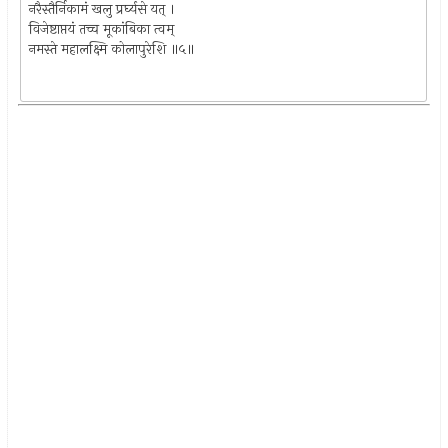
नरैस्तैर्निकामं खलु प्रर्घ्यसे यत्‌ ।
विजेष्टाप्तयं तच्च मूकांबिका त्वम्‌
नमस्ते महालक्ष्मि कोलापुरेशि ॥५॥