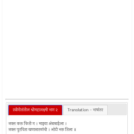
स्त्रीगीतांतील श्रीमहालक्ष्मी भाग २
Translation - भाषांतर
नवस करू किती ग । माझ्या अंबाबाईला ।
नवस पुरविता खणानारळांची । ओटी भरू तिला ॥