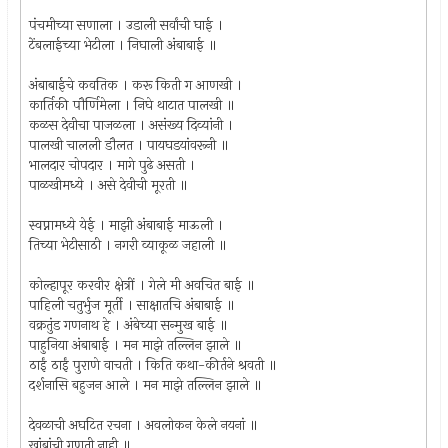
पंचमीच्या सणाला । उडाली सर्वांची घाई ।
टेंबलाईच्या भेटीला । निघाली अंबाबाई ॥
अंबाबाईचे कवतिक । करू किती ग आणखी ।
कार्तिकी पौर्णिमेला । निघे थाटात पालखी ॥
कळस देवीचा पाजळला । असंख्य दिव्यांनी ।
पालखी चालली डौलत । पायघडयांवरूनी ॥
भालदार चोपदार । मागे पुढे असती ।
पाळखीमध्ये । असे देवीची मूरती ॥
स्वप्नामध्ये येई । माझी अंबाबाई माऊली ।
तिच्या भेटीसाठी । नगरी व्याकूळ जहाली ॥
कोल्हापूर करवीर क्षेत्रीं । गेले मी अवचित बाई ॥
पाहिली चतुर्भुज मूर्ती । साक्षातचि अंबाबाई ॥
वक्रतुंड गणनाथ हे । अंबेच्या सन्मुख बाई ॥
पाहुनिया अंबाबाई । मन माझे तल्लिन झाले ॥
ठाईं ठाईं पुराणे वाचती । किति कथा-कीर्तने श्रवती ॥
दर्शनासि बहुजन आले । मन माझे तल्लिन झाले ॥
देवळाची अघटित रचना । अवलोकन केले नयनां ॥
खांबांची गणती नाही ॥