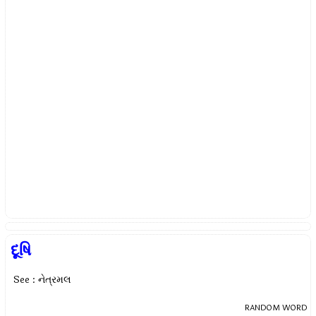
દૂષિ
See : નેત્રમલ
RANDOM WORD