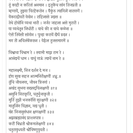
तूं काही न करितां अनमान । इतुकेंच सांग तिजप्रती ॥
म्हणावें, तुझ्या विरहेंकरोन । वैकुंठ त्यागिलें नारायणें ।
वेंकटाद्रीवरी येवोन । राहिलासे उदास ॥
तेथे होवोनि व्यथा भारी । जर्जर जाहला असे मुरारी ।
या व्यथेतून निर्धारीं । वाचे की न वाचे कळेना ॥
ऐसें तियेसी सांगोन । पुन्हा करावें दीर्घ रुदन ।
मग ती अविलंबेंकरून । येईल तुजसमागमें ॥
विश्वाचा विश्राम रे । स्वामी माझ राम रे ।
आनंदाचें धाम । वाचूं गाऊं त्याचें नाम रे ॥
महालक्ष्मी, निज दर्शन दे मज ।
होय सुख सहज आत्मनिरीक्षणीं ॥ध्रु.॥
तूंचि जीवलगा, जीवन त्रिजगां ।
अखंड सुभगा सदसद्‌विलक्षणी ॥१॥
असुनि निराकृति, चतुर्भुजाकृती ।
मूर्ति तुझी भजकांसि सुरक्षणी ॥२॥
मातुलिंग विज्ञान, गदा धृती ।
खेट निजानुसंधान क्षणक्षणीं ॥३॥
अद्वयब्रह्मानंद प्राशनपात्र ।
करीं बिभ्रती श्रीकमलेक्षणी ॥४॥
चतुरायुधवती श्रीविष्णुयुवती ।