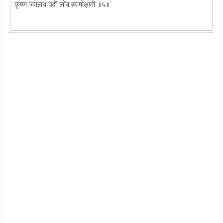
कृष्ण जगन्नाथ पदीं लीन स्वमोक्षणीं ॥५॥