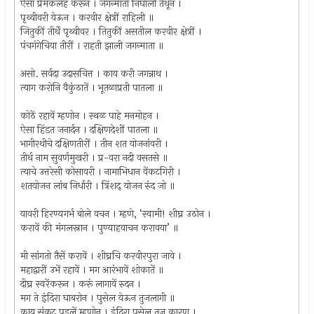
ऐसा प्रेमकलह करून । जगन्माता निघाली तेथून ।
पृथ्वीवरी येऊन । करवीर क्षेत्रीं राहिली ॥
जितुकीं तीर्थें पृथ्वीवर । तितुकीं असतील करवीर क्षेत्रीं ।
पंचगंगेचिया तीरीं । राहती झाली जगन्माता ॥
असो. सर्वदा उदासचित्त । काय करी जगन्नाथ ।
त्याग करोनि वैकुंठातें । भूतळाप्रती पातला ॥
कोठें रहावें म्हणोन । स्थळ पाहे मनमोहन ।
ऐसा हिंडत जनार्दन । दक्षिणदेशीं पातला ॥
भागीरथीचे दक्षिणतीरीं । तीन शत योजनांवरी ।
तीर्थ नाम सुवर्णमुखरी । प्र-वरा नदी वसतसे ॥
त्याचे उत्तरेसी कोसावरी । नामाभिधान वेंकटगिरी ।
शतयोजन लांब निर्धारी । त्रिंशद्‌ योजन रुंद जो ॥
यावरी हिरण्यगर्भ बोले वचन । म्हणे, ‘स्वामी! शीघ्र उठोन ।
करावें की मंगलस्नान । पुण्याहवाचन करावया’ ॥
मी सांगतो तैसें करावें । शीघ्रचि करवीरपुरा जावे ।
महाद्वारीं उभें रहावें । मग आरंभावें शोकातें ॥
दीघ्र स्वरेंकरून । करूं लागावें रुदन ।
मग ते इंदिरा घाबरोन । पुसेल येऊन तुजलागी ॥
काय संकट पडलें म्हणोन । इंदिरा पुसेल तुज कारण ।