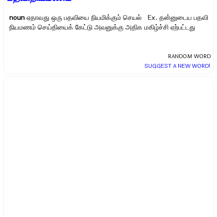
noun
ஏதாவது ஒரு பதவியை நியமிக்கும் செயல் Ex.
தன்னுடைய பதவி
நியமணம் செய்தியைக் கேட்டு அவனுக்கு அதிக மகிழ்ச்சி ஏற்பட்டது
RANDOM WORD
SUGGEST A NEW WORD!