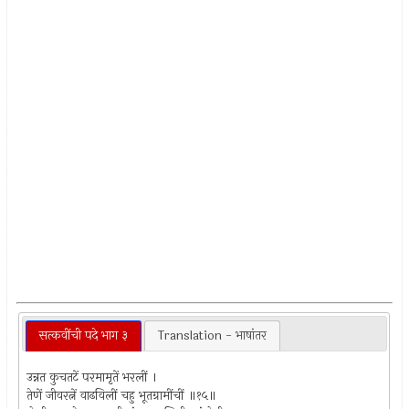
सत्कवींची पदे भाग ३
Translation - भाषांतर
उन्नत कुचतटें परमामृतें भरलीं ।
तेणें जीवरत्नें वाढविलीं चहु भूतग्रामींचीं ॥१५॥