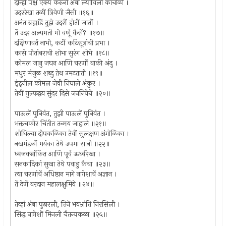
दोन्ही पक्ष ऐक्य करुनी अंबा ल्यायिली कांचोळी ।
उदररेखा तळीं त्रिवेणी जैसी ॥१६॥
अनंत ब्रह्मांडें तुझे उदरीं होतीं जातीं ।
तें उदर अल्पमती मी वर्णूं कैसें? ॥१७॥
दक्षिणावर्त नाभी, कटीं कटिसूत्रांची प्रभा ।
कासे पीतांबराची शोभा सुरंग शोभे ॥१८॥
कोमल जानु जघन आणि चरणीं वाकी अंदु ।
मधुर मंजुळ शब्दु तेथ उमटताती ॥१९॥
इंद्र्नील कोमल जेवी निघाले अंकुर ।
तेवीं गुल्फद्वय सुंदर दिसे जननियेचे ॥२०॥
पाऊलें पुनिवंत, तुझी पाऊलें पुनिवंत ।
भक्तचकोर चिंतीत तन्मय जाहाले ॥२१॥
शोधिल्या दीपकळिका तेवीं सुलक्षण अंगोळिका ।
नखमंडळीं मयंका तेथे उपमा सानी ॥२२॥
ध्वजवज्रांकिंत आणि पूर्व ऊर्ध्वरेखा ।
सनकादिकां सुखा तेथे पवाडु कैचा ॥२३॥
त्या चरणांचें अधिष्ठान मागे नागेशाचें अज्ञान ।
तें देणें वरदान महालक्षुमिये ॥२४॥
तेव्हां अंबा पुढारली, तिनें भवभ्रांति निरसिली ।
सिद्ध नागेशीं मिनली चैतन्यकळा ॥२५॥