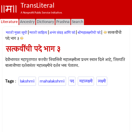
TransLiteral
A Nonprofit Public Service Initiative.
Literature
Ancestry
Dictionary
Prashna
Search
|
|
|
|
सत्कवींची
मराठी मुख्य सूची
मराठी साहित्य
अभंग संग्रह आणि पदे
श्रीमहालक्ष्मीची पदे
पदे भाग ३
सत्कवींची पदे भाग ३
देवीभागवत महापुराणात करवीर निवासिनी महालक्ष्मीला प्रथम स्थान दिले आहे, तिरूपति
बालाजीच्या दर्शनानंतर महालक्ष्मीचे दर्शन भक्त घेतातच.
Tags
:
lakshmi
mahalakshmi
पद
महालक्ष्मी
लक्ष्मी