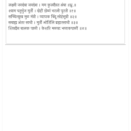
लक्ष्मी जगदंबा जगदंबा । मम कुलदैवत अंबा ॥ध्रु.॥
श्याम चतुर्भुज मूर्ती । दोहीं डोळां भरली पुरती ॥१॥
सच्चित्सुख मुळ मंत्री । व्यापक बिंदू सोहंसूत्री ॥२॥
सबाह्य अंतर साची । मूर्ती ओतिलि ब्रह्मरसाची ॥३॥
शिवदीन बालक पाळी । केशरि मळवट भव्यकपाळीं ॥४॥