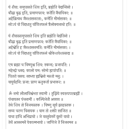
यं शैवा: समुपासते शिव इति, ब्रह्मेति वेदान्तिनो ।
बौद्धा बुद्ध इति, प्रमाणपटव: कतेंति नैयायिका: ॥
अर्हन्नित्यथ जैनशासनरता:, कमेंति मीमांसका: ॥
सोऽयं वो विदधातु वांछितफलं त्रैलोक्यनाथो हरि: ॥
यं शैवास्समुपासते शिव इति ब्रह्मेति वेदांतिनो ।
बौद्धा बुद्ध इति प्रमाणपटव: कतेंति नैयायिका: ॥
अर्हश्वेति ह जैनशासनमति: कमेंति मीमांसका: ।
सोऽयं वो विदधातु वांछितफलं श्रीकेशवेशस्सदा ॥
एष ब्रह्मा च विष्णुश्च शिव: स्कन्द: प्रजापति: ।
महेन्द्रो धनद: कालो यम: सोमो ह्मपांपति: ॥
पितरो वसव: साध्या ह्यश्विनो मरुतो मनु: ।
वायुर्वहनि: प्रजा: प्राण ऋतुकर्ता प्रभाकर: ॥
ॐ नमो लीलाविश्वंभरा स्वामी । तुझिये स्वरूपपरब्रह्यीं ।
पंचायतन पंचनामीं । कल्पिजेती अवयव ॥
तेथे शिव तो निजमस्तक । विष्णु सूर्य द्वयहस्तक ।
सव्य चरण विनायक । वाम तो शक्ती साजिरा ॥
याचा हाचि अभिप्रावो । जे वस्तुवेगळें दुसरें वावो ।
तेथें आननमनें येकात्मभावो । जाणिजे तें निजनमन ॥