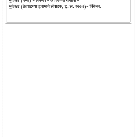
मुक्तेश्वर (कवी) - निरंजन - आकाण्णा गोसावी -
मुक्तेश्वर (तेरवाडच्या इनामाचे संपादक, इ. स. १७२७)- निरंजन.