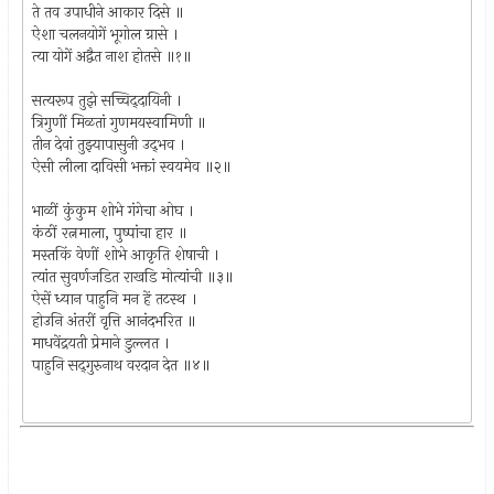
ते तव उपाधीने आकार दिसे ॥
ऐशा चलनयोगें भूगोल ग्रासे ।
त्या योगें अद्वैत नाश होतसे ॥१॥
सत्यरूप तुझे सच्चिद्‌दायिनी ।
त्रिगुणीं मिळतां गुणमयस्वामिणी ॥
तीन देवां तुझ्यापासुनी उद्‌भव ।
ऐसी लीला दाविसी भक्तां स्वयमेव ॥२॥
भाळीं कुंकुम शोभे गंगेचा ओघ ।
कंठीं रत्नमाला, पुष्पांचा हार ॥
मस्तकिं वेणीं शोभे आकृति शेषाची ।
त्यांत सुवर्णजडित राखडि मोत्यांची ॥३॥
ऐसें ध्यान पाहुनि मन हें तटस्थ ।
होउनि अंतरीं वृत्ति आनंदभरित ॥
माधवेंद्रयती प्रेमाने डुल्लत ।
पाहुनि सद्‌गुरुनाथ वरदान देत ॥४॥