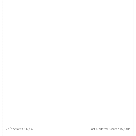
References : N/A
Last Updated :
March 15, 2014