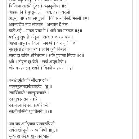
विणिला सत्संगें सुंदर । श्रद्धातूलीवर ॥१॥
अद्वयभक्ती हे कुसुमाली । अंबे, वर अंथरली ।
अद्‌भुत बोधउशी लघुतूली । विवेक - विरक्तें भरली ॥२॥
अनुभवदीप महा सोज्वळ । अभ्यास हें तैल ।
वाती अहं - ममता प्रकाशें । भासे जग गतमल ॥३॥
षडरिपु सुपारी फोडून । सत्त्वात्मक मन पान ।
अहंता जाळून लाविले । जगदंबें । वरि चूर्ण ॥४॥
शुद्धबुद्धी हे जायफळ । लवंग तूर्या विमल ।
सत्त्व हा खदिर अतिधवल । अर्क गुणाचा निवळ ॥५॥
अंबे । तांबुल हा घेणें । सर्वां आज्ञा देणें ।
श्रीरामचरणसह शयने । विनयी नारायण ॥६॥
नमश्वंडमुंडांतके सौख्यघटके ।
मदनसूदनमहाकंठपदके ॥ध्रु.॥
रक्तबिंबाधरे भक्तसुखसागरे ॥
रक्तभूग्रस्तसक्तांगहारे ॥
रक्तमालाधरे रक्तपटपरिकरे ।
रक्तबीजस्त्रिये धूततिलके ॥१॥
जय जय आदिमाया प्रणवरूपिणी ।
सर्वसाक्षी तूर्या जगव्यापिणी ॥ध्रु.॥
मूळब्रह्म अरूप शून्यवत्‌ भासे ।