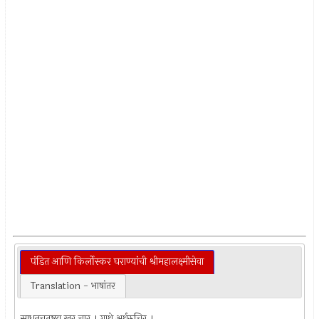
पंडित आणि किर्लोस्कर घराण्यांची श्रीमहालक्ष्मीसेवा
Translation - भाषांतर
साधनचतुष्टय खुर चार । गाथे अर्थरुचिर ।