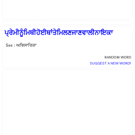
ਪ੍ਰੇਮੀਨੂੰਮਿਥੀਹੋਈਥਾਂਤੇਮਿਲਣਜਾਣਵਾਲੀਨਾਇਕਾ
See : ਅਭਿਸਾਰਿਕਾ
RANDOM WORD
SUGGEST A NEW WORD!