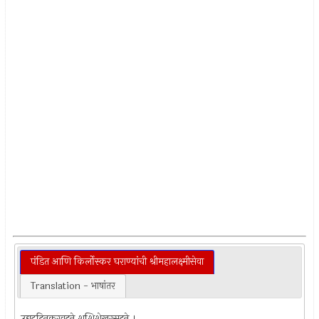
पंडित आणि किर्लोस्कर घराण्यांची श्रीमहालक्ष्मीसेवा
Translation - भाषांतर
उद्यद्‌दिनकरवदने शशिशेखरसदने ।