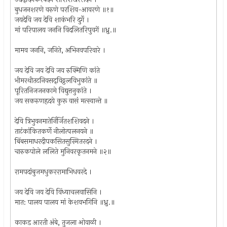
बुधजनशरणे वरुणे परशिव-आवरणे ॥१॥
जयदेवि जय देवि शाकंभरि दुर्गे ।
मां परिपालय जननि विदलितरिपुवगें ॥ध्रु.॥
मामव जननि, जनिते, अभिनवपरिवारे ।
जय देवि जय देवि जय रुक्मिणि कांते
भीमरथीतटनिवसद्‌विठ्ठलविभुकांते ॥
पूरितनिजजनकामे विद्युत्तनुकांते ।
जय सकरुणहृदये कुरू वासं मत्स्वान्ते ॥
देवि त्रिभुवनमातेर्निर्जितशशिवदने ।
ताटंकांकितकर्णे नीलोत्पलनयने ॥
बिंबसमाधरदीपकसितसुस्मितरदने ।
चारुकपोले ललिते मुनिवरकृतनमने ॥२॥
रामपदांबुजमधुकररामाभिधवरदे ।
जय देवि जय देवि विंध्याचलवासिनि ।
मात: पालय पालय मां केशवभगिनि ॥ध्रु.॥
काकड आरती अंबे, तुजला ओवाळी ।