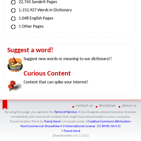
22,745 Sanskrit Pages
1,153,927 Words in Dictionary
1,048 English Pages
1 Other Pages
Suggest a word!
Suggest new words or meaning to our dictionary!!
Curious Content
Content that can spike your interest!
contact us
disclaimer
about us
By using this page, you agree to the
Terms of Service
. If you disagree, please close your browser
immediately and remove all content that might have downloaded on your computer.
TransLiteration Work
by
TransLiteral
is licensed under a
Creative Commons Attribution-
NonCommercial-ShareAlike 4.0 International License
. (
CC BY-NC-SA 4.0
)
©
TransLiteral
[TransPortlets v
15.5.121
]