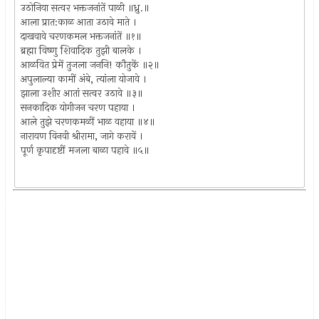
उठोनिया सत्वर भक्तजनांतें पाळी ॥ध्रु.॥
आला प्रात:काळ आता उठावे माते ।
दाखवावे चरणकमल भक्तजनांतें ॥१॥
ब्रह्मा विष्णु शिवादिक तुझी बालके ।
आळवित प्रेमें तुजला जननि! कौतुकें ॥२॥
अपुलाल्या कामीं अंबे, त्यांला योजावे ।
झाला उशीर आतां सत्वर उठावे ॥३॥
सनकादिक योगीजन चरण पहाया ।
आले तुझे चरणकमळीं भाळ वहाया ॥४॥
नारायण विनवी श्रीरामा, जागे करावें ।
पूर्ण कृपादृष्टीं मजला बाळा पहावे ॥५॥