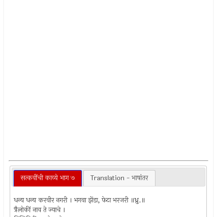
सत्कवींची काव्ये भाग ७
Translation - भाषांतर
धन्य धन्य करवीर नगरी । भगवा झेंडा, फेटा भरजरी ॥ध्रु.॥
त्रैलोकीं नाव ते ज्याचे ।