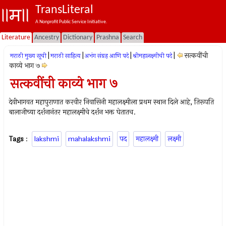
TransLiteral
A Nonprofit Public Service Initiative.
Literature
Ancestry
Dictionary
Prashna
Search
|
|
|
|
सत्कवींची
मराठी मुख्य सूची
मराठी साहित्य
अभंग संग्रह आणि पदे
श्रीमहालक्ष्मीची पदे
काव्ये भाग ७
सत्कवींची काव्ये भाग ७
देवीभागवत महापुराणात करवीर निवासिनी महालक्ष्मीला प्रथम स्थान दिले आहे, तिरूपति
बालाजीच्या दर्शनानंतर महालक्ष्मीचे दर्शन भक्त घेतातच.
Tags
:
lakshmi
mahalakshmi
पद
महालक्ष्मी
लक्ष्मी