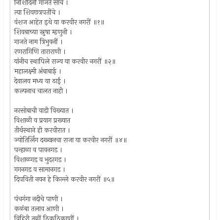
निशिदिनीं गाजते साचे ।
त्या शिवछत्रपतींचे ।
वंशज आहेत इथे या करवीर नगरीं ॥१॥
शिवबाच्या स्नुषा म्हणुनी ।
गाजते नाम त्रिभुवनीं ।
रणरागिणि ताराराणी ।
यांनीच स्थापिले राज्य या करवीर नगरीं ॥२॥
महालक्ष्मी अंबाबाई ।
देवालय मध्य या ठाईं ।
कल्पनाच चालत नाही ।
नरसोबाची वाडी विख्यात ।
विशाळी व प्रयाग प्रख्यात
तीर्थस्थाने ही करवीरात ।
ज्योतिर्लिंग दख्खनचा राजा या करवीर नगरीं ॥४॥
पन्हाळा व पावनगड ।
विशाळगड व भुदरगड ।
गगनगड व सामानगड ।
दिपविती नयन हे किल्ले करवीर नगरीं ॥५॥
पंचगंगा नदीचे पाणी ।
कळंबा तलाव आणी ।
विहिरी तळीं ठिकठिकाणीं ।