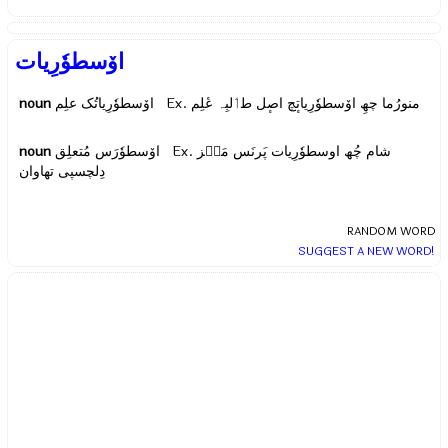
اوٚسطوٗرِیات
noun
اوٚسطوٗرِیاتُک علِم Ex.
منورُما چھِ اوٚسطوٗرِیاتٕچ اصٕل طٲلبِہ عٔلِم
noun
اوٚسطوٗرَس مُتعلِق Ex.
شام چُھ اوسطوٗرِیات پَرنَس مَںٛز
دِلچسپی تھاوان
RANDOM WORD
SUGGEST A NEW WORD!