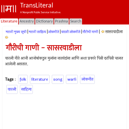
TransLiteral
A Nonprofit Public Service Initiative.
Literature
Ancestry
Dictionary
Prashna
Search
|
|
|
|
|
सासरवाडीला
मराठी मुख्य सूची
मराठी साहित्य
लोकगीते
वारली लोकगीते
गौरीची गाणी
गौरीची गाणी - सासरवाडीला
वारली गीते आजी आजोबांकडून मुलांना नातवंडांना आणि अशा प्रकारे पिढी दरपिढी चालत
आलेली असतात.
Tags
:
folk
literature
song
warli
लोकगीत
वारली
साहित्य