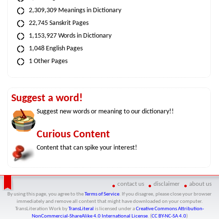
2,309,309 Meanings in Dictionary
22,745 Sanskrit Pages
1,153,927 Words in Dictionary
1,048 English Pages
1 Other Pages
Suggest a word!
Suggest new words or meaning to our dictionary!!
Curious Content
Content that can spike your interest!
contact us
disclaimer
about us
By using this page, you agree to the
Terms of Service
. If you disagree, please close your browser
immediately and remove all content that might have downloaded on your computer.
TransLiteration Work
by
TransLiteral
is licensed under a
Creative Commons Attribution-
NonCommercial-ShareAlike 4.0 International License
. (
CC BY-NC-SA 4.0
)