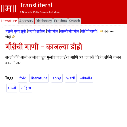
TransLiteral
A Nonprofit Public Service Initiative.
Literature
Ancestry
Dictionary
Prashna
Search
|
|
|
|
|
काजल्या
मराठी मुख्य सूची
मराठी साहित्य
लोकगीते
वारली लोकगीते
गौरीची गाणी
डोहो
गौरीची गाणी - काजल्या डोहो
वारली गीते आजी आजोबांकडून मुलांना नातवंडांना आणि अशा प्रकारे पिढी दरपिढी चालत
आलेली असतात.
Tags
:
folk
literature
song
warli
लोकगीत
वारली
साहित्य