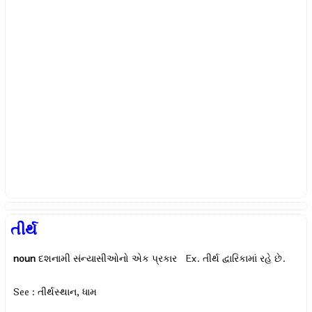
તીર્થ
noun
દશનામી સંન્યાસીઓનો એક પ્રકાર Ex.
તીર્થ દ્વારિકામાં રહે છે.
See : તીર્થસ્થાન, ધામ