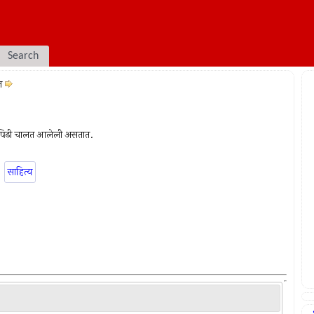
Search
न
 दरपिढी चालत आलेली असतात.
साहित्य