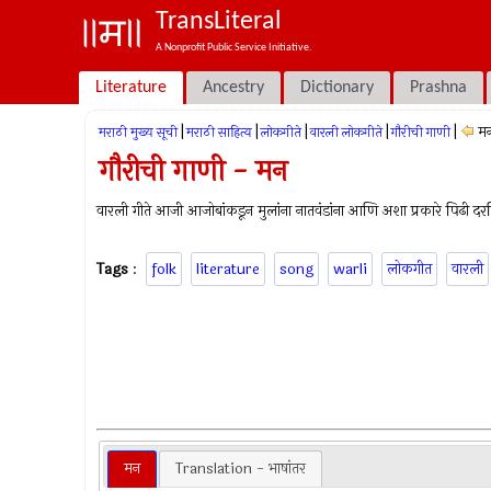
TransLiteral
A Nonprofit Public Service Initiative.
Literature
Ancestry
Dictionary
Prashna
|
|
|
|
|
म
मराठी मुख्य सूची
मराठी साहित्य
लोकगीते
वारली लोकगीते
गौरीची गाणी
गौरीची गाणी - मन
वारली गीते आजी आजोबांकडून मुलांना नातवंडांना आणि अशा प्रकारे पिढी
Tags
:
folk
literature
song
warli
लोकगीत
वारली
मन
Translation - भाषांतर