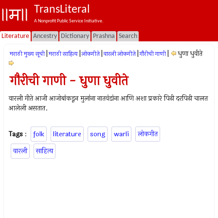
TransLiteral
A Nonprofit Public Service Initiative.
Literature
Ancestry
Dictionary
Prashna
Search
|
|
|
|
|
धुणा धुवीते
मराठी मुख्य सूची
मराठी साहित्य
लोकगीते
वारली लोकगीते
गौरीची गाणी
गौरीची गाणी - धुणा धुवीते
वारली गीते आजी आजोबांकडून मुलांना नातवंडांना आणि अशा प्रकारे पिढी दरपिढी चालत
आलेली असतात.
Tags
:
folk
literature
song
warli
लोकगीत
वारली
साहित्य