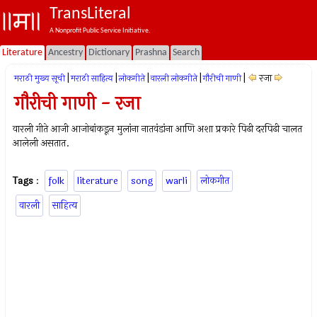
TransLiteral
A Nonprofit Public Service Initiative.
Literature
Ancestry
Dictionary
Prashna
Search
|
|
|
|
|
रजा
मराठी मुख्य सूची
मराठी साहित्य
लोकगीते
वारली लोकगीते
गौरीची गाणी
गौरीची गाणी - रजा
वारली गीते आजी आजोबांकडून मुलांना नातवंडांना आणि अशा प्रकारे पिढी दरपिढी चालत
आलेली असतात.
Tags
:
folk
literature
song
warli
लोकगीत
वारली
साहित्य