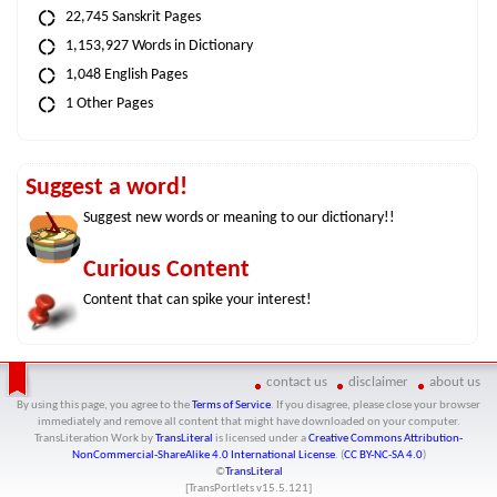
22,745 Sanskrit Pages
1,153,927 Words in Dictionary
1,048 English Pages
1 Other Pages
Suggest a word!
Suggest new words or meaning to our dictionary!!
Curious Content
Content that can spike your interest!
contact us
disclaimer
about us
By using this page, you agree to the
Terms of Service
. If you disagree, please close your browser
immediately and remove all content that might have downloaded on your computer.
TransLiteration Work
by
TransLiteral
is licensed under a
Creative Commons Attribution-
NonCommercial-ShareAlike 4.0 International License
. (
CC BY-NC-SA 4.0
)
©
TransLiteral
[TransPortlets v
15.5.121
]