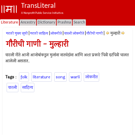
TransLiteral
A Nonprofit Public Service Initiative.
Literature
Ancestry
Dictionary
Prashna
Search
|
|
|
|
|
मुल्हारी
मराठी मुख्य सूची
मराठी साहित्य
लोकगीते
वारली लोकगीते
गौरीची गाणी
गौरीची गाणी - मुल्हारी
वारली गीते आजी आजोबांकडून मुलांना नातवंडांना आणि अशा प्रकारे पिढी दरपिढी चालत
आलेली असतात.
Tags
:
folk
literature
song
warli
लोकगीत
वारली
साहित्य