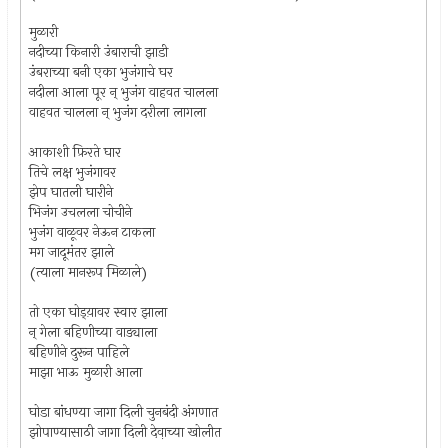
मुळारी
नदीच्या किनारी उंबाराची झाडी
उंबराच्या बनी एका भुजंगाचे घर
नदीला आला पूर न् भुजंग वाहवत चालला
वाहवत चालला न् भुजंग दरीला लागला
आकाशी फ़िरते घार
तिचे लक्ष भुजंगावर
झेप घातली घारीने
भिजंग उचलला चोचीने
भुजंग वाळूवर नेऊन टाकला
मग जादूमंतर झाले
(त्याला मानरूप मिळाले)
तो एका घोड्य़ावर स्वार झाला
न् गेला बहिणीच्या वाड्याला
बहिणीने दुरून पाहिले
माझा भाऊ मुळारी आला
घोडा बांधण्या जागा दिली चुनबंदी अंगणात
झोपाण्यासाठी जागा दिली देवा़च्या खोलीत