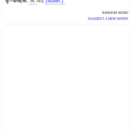
सु—पर्णिन्
m.
m.
गरुड
,
[Buddh.]
RANDOM WORD
SUGGEST A NEW WORD!