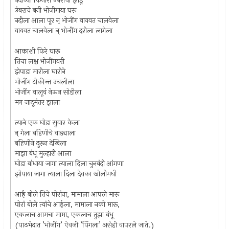
नदीच्या किनारी उंबराचा झाडू
उंबराचे बनी भोजीगाया घरू
नदीला आला पूर न् भोजींग वायवत चालवेला
वायवत चालवेला न् भोजींग दरीला लागेला
आकाशी फ़िरे घारू
तिचा लक्ष भोजींगवरी
झेपाडा मारीला घारीने
भोजींग टोकीन्त उचलीला
भोजींग वालूवं नेऊन सोडीला
मग जादूमंतर झाला
त्याने एक घोडा सुवार केला
न् गेला बहिणीचे वाड्याला
बहिणीने दुरून देखिला
माझा बंधू मुल्हारी आला
घोडा बांधाया जागा त्याला दिला चुनबंदी आंगणा
झोपाया जागा त्याला दिला देवका खोलीमधी
आई बोले तिचे पोरांना, मामाला आपले मारू
पोरां बोले त्यांचे आईला, मामाला नको मारू,
एकलाच आमचा मामा, एकलाच तुझा बंधू
(पाठभेदात ’भोजींग’ ऐवजी ’पिंगला’ असेही वापरले जाते.)