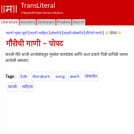
TransLiteral
A Nonprofit Public Service Initiative.
Literature
Ancestry
Dictionary
Prashna
Search
|
|
|
|
|
पोपट
मराठी मुख्य सूची
मराठी साहित्य
लोकगीते
वारली लोकगीते
गौरीची गाणी
गौरीची गाणी - पोपट
वारली गीते आजी आजोबांकडून मुलांना नातवंडांना आणि अशा प्रकारे पिढी दरपिढी चालत
आलेली असतात.
Tags
:
folk
literature
song
warli
लोकगीत
वारली
साहित्य