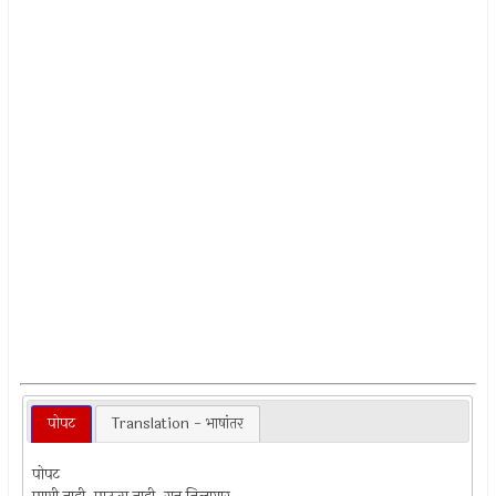
पोपट
Translation - भाषांतर
पोपट