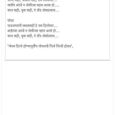
पाणी नाही, पाऊस नाही, रान निलागार...
मायीचे आंधी ग लेकीला नहान आला हो....
कात नाही, चुना नाही, गं तोंड तांबडालाल...
पोपट
पाऊसपाणी नसतानाही हे रान हिरवेगार...
आईच्या आधी ग लेकीला न्हाण आले हो...
कात नाही, चुना नाही, गं तोंड तांबडेलाल...
’जंगल हिरवे होण्यापूर्वीच पोपटाची पिलं गिरवी होतात’,