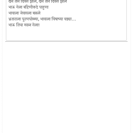
दोन तीन दिवस झाले, दोन तीन दिवस झाले
भाऊ गेला बहिणीकडे पाहुणा
भावाला जेवायला बाढले
भ्रताराला पुरणपोळ्या, भावाला विषाच्या वड्या...
भाऊ तिचा मरून गेला!