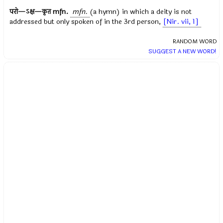
परो—ऽक्ष—कृत
mfn.
mfn.
(a hymn) in which a deity is not
addressed but only spoken of in the 3rd person,
[Nir. vii, 1]
RANDOM WORD
SUGGEST A NEW WORD!