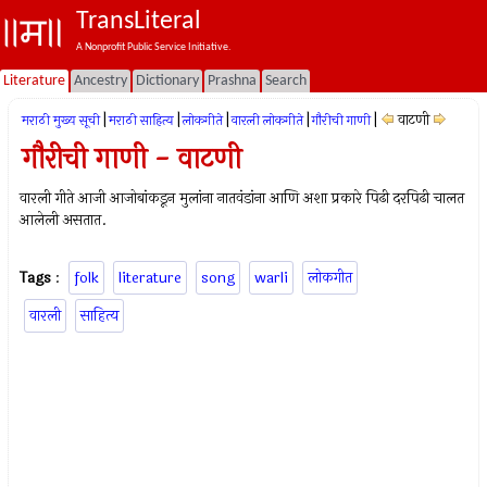
TransLiteral
A Nonprofit Public Service Initiative.
Literature
Ancestry
Dictionary
Prashna
Search
|
|
|
|
|
वाटणी
मराठी मुख्य सूची
मराठी साहित्य
लोकगीते
वारली लोकगीते
गौरीची गाणी
गौरीची गाणी - वाटणी
वारली गीते आजी आजोबांकडून मुलांना नातवंडांना आणि अशा प्रकारे पिढी दरपिढी चालत
आलेली असतात.
Tags
:
folk
literature
song
warli
लोकगीत
वारली
साहित्य