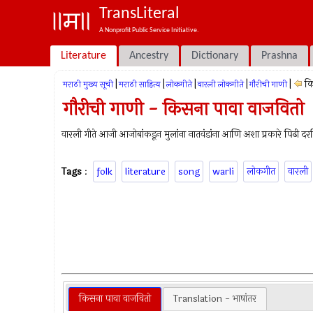
TransLiteral
A Nonprofit Public Service Initiative.
Literature
Ancestry
Dictionary
Prashna
|
|
|
|
|
कि
मराठी मुख्य सूची
मराठी साहित्य
लोकगीते
वारली लोकगीते
गौरीची गाणी
गौरीची गाणी - किसना पावा वाजवितो
वारली गीते आजी आजोबांकडून मुलांना नातवंडांना आणि अशा प्रकारे पिढी
Tags
:
folk
literature
song
warli
लोकगीत
वारली
किसना पावा वाजवितो
Translation - भाषांतर