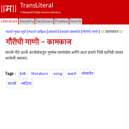
TransLiteral
A Nonprofit Public Service Initiative.
Literature
Ancestry
Dictionary
Prashna
Search
|
|
|
|
|
कामकाज
मराठी मुख्य सूची
मराठी साहित्य
लोकगीते
वारली लोकगीते
गौरीची गाणी
गौरीची गाणी - कामकाज
वारली गीते आजी आजोबांकडून मुलांना नातवंडांना आणि अशा प्रकारे पिढी दरपिढी चालत
आलेली असतात.
Tags
:
folk
literature
song
warli
लोकगीत
वारली
साहित्य