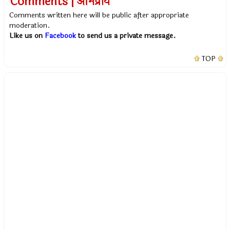
Comments | अभिप्राय
Comments written here will be public after appropriate
moderation.
Like us on
Facebook
to send us a private message.
TOP