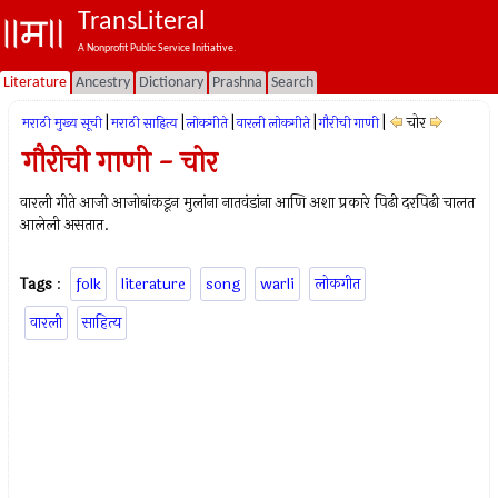
TransLiteral
A Nonprofit Public Service Initiative.
Literature
Ancestry
Dictionary
Prashna
Search
|
|
|
|
|
चोर
मराठी मुख्य सूची
मराठी साहित्य
लोकगीते
वारली लोकगीते
गौरीची गाणी
गौरीची गाणी - चोर
वारली गीते आजी आजोबांकडून मुलांना नातवंडांना आणि अशा प्रकारे पिढी दरपिढी चालत
आलेली असतात.
Tags
:
folk
literature
song
warli
लोकगीत
वारली
साहित्य