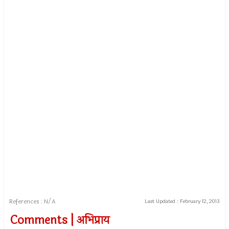
References : N/A
Last Updated :
February 12, 2013
Comments | अभिप्राय