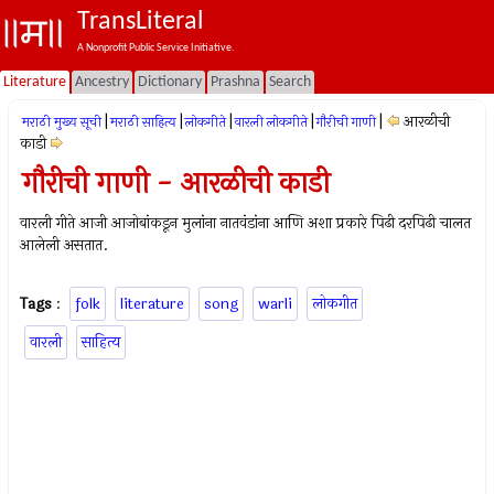
TransLiteral
A Nonprofit Public Service Initiative.
Literature
Ancestry
Dictionary
Prashna
Search
|
|
|
|
|
आरळीची
मराठी मुख्य सूची
मराठी साहित्य
लोकगीते
वारली लोकगीते
गौरीची गाणी
काडी
गौरीची गाणी - आरळीची काडी
वारली गीते आजी आजोबांकडून मुलांना नातवंडांना आणि अशा प्रकारे पिढी दरपिढी चालत
आलेली असतात.
Tags
:
folk
literature
song
warli
लोकगीत
वारली
साहित्य