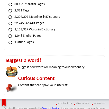
30,121 Marathi Pages
2,921 Tags
2,309,309 Meanings in Dictionary
22,745 Sanskrit Pages
1,153,927 Words in Dictionary
1,048 English Pages
1 Other Pages
Suggest a word!
Suggest new words or meaning to our dictionary!!
Curious Content
Content that can spike your interest!
contact us
disclaimer
about us
By using this page, you agree to the
Terms of Service
. If you disagree, please close your browser