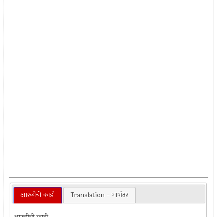
आरळीची काडी
Translation - भाषांतर