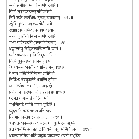
मन्ये समीक्ष्य भवतीं मणिपादरक्षे ।
नित्यं मुकुन्दपदसङ्गमविप्रयोगौ
निश्चिन्वते कृतधियः सुखदुःखकाष्ठाम् ॥७९०॥
रङ्गेशितुश्चरणपङ्कजयोर्भजन्ती
रक्षाप्रसाधनविकल्पसहामवस्थाम् ।
मान्याकृतिर्निविंशसे मणिपादरक्षे
मध्ये परिच्छदविभूषणवर्गयोत्स्वम् ॥७९१॥
अङ्गान्तरेषु निहितान्यखिलानि कामं ।
पर्यायकल्पनसहानि विभूषणानि ।
नित्यं मुकुन्दपदपद्मतलानुरूपं
नैपथ्यमम्ब भवती नयनाभिरामम् ॥७९२॥
ये नाम भक्तिनियितैस्तव सन्निवेशं
निर्विश्य नेत्रयुगलैर्न भजन्ति तृप्तिम् ।
कालक्रमेण कमलेक्षणपादरक्षे
प्रायेण ते परिणमन्ति सहस्रनेत्राः ॥७९३॥
पदमप्रमाणमिति वादिनां मतं
मधुजित्पदे महति मास्म भूदिति ।
व्युदपादि तस्य चरणावनि त्वया
निगमात्मनस्तव समप्रमाणता ॥७९४॥
अप्रभूतमभवज्जगत्त्रयं यस्य मातुमुदितस्य पादुके ।
अप्रमेयममितस्य तत्पदं नित्यमेव ननु सम्मितं त्वया ॥७९५॥
आलवालमिव भाति पादुके पादपस्य भवती मधुद्विषः ।