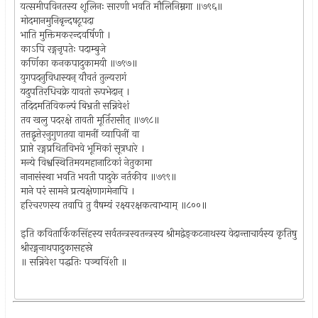
यत्समीपविनतस्य शूलिनः सारणी भवति मौलिनिम्नगा ॥७९६॥
मोदमानमुनिबृन्दषटूपदा
भाति मुक्तिमकरन्दवर्षिणी ।
काऽपि रङ्गनृपतेः पदाम्बुजे
कर्णिका कनकपादुकामयी ॥७९७॥
युगपदनुविधास्यन् यौवतं तुल्यरागं
यदुपतिरधिचक्रे यावतो रूपभेदान् ।
तदिदमतिविकल्पं बिभ्रती सन्निवेशं
तव खलु पदरक्षे तावती मूर्तिरासीत् ॥७९८॥
तत्तद्वृत्तेरनुगुणतया वामनीं व्यापिनीं वा
प्राप्ते रङ्गप्रथितविभवे भूमिकां सूत्रधारे ।
मन्ये विश्वस्थितिमयमहानाटिकां नेतुकामा
नानासंस्था भवति भवती पादुके नर्तकीव ॥७९९॥
माने परं सामने प्रत्यक्षेणागमेनापि ।
हरिचरणस्य तवापि तु वैषम्यं रक्ष्यरक्षकत्वाभ्याम् ॥८००॥
इति कवितार्किकसिंहस्य सर्वतन्त्रस्वतन्त्रस्य श्रीमद्वेङ्कटनाथस्य वेदान्ताचार्यस्य कृतिषु
श्रीरङ्गनाथपादुकासहस्रे
॥ सन्निवेश पद्धतिः पञ्चविंशी ॥