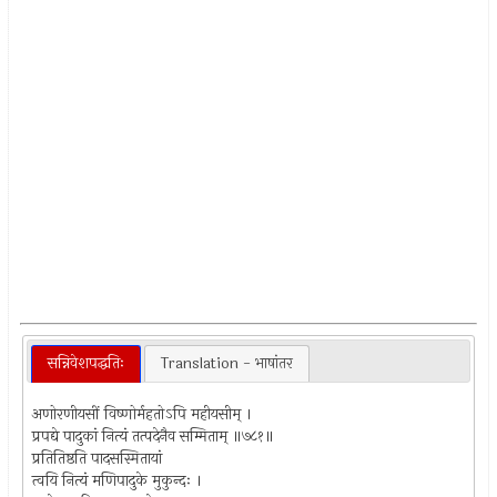
सन्निवेशपद्धतिः
Translation - भाषांतर
अणोरणीयसीं विष्णोर्महतोऽपि महीयसीम् ।
प्रपद्ये पादुकां नित्यं तत्पदेनैव सम्मिताम् ॥७८१॥
प्रतितिष्ठति पादसस्मितायां
त्वयि नित्यं मणिपादुके मुकुन्दः ।