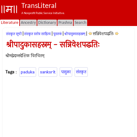
TransLiteral
A Nonprofit Public Service Initiative.
Literature
Ancestry
Dictionary
Prashna
Search
|
|
|
|
सन्निवेशपद्धतिः
संस्कृत सूची
संस्कृत स्तोत्र साहित्य
पुस्तकं
श्रीपादुकासहस्रम्
श्रीपादुकासहस्रम् - सन्निवेशपद्धतिः
श्रीमद्वेदान्तदेशिक विरचितम्
Tags
:
paduka
sanksrit
पादुका
संस्कृत