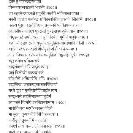
इतरे तु परिच्छदास्त एते
विभवव्यञ्जनहेतवो भवन्ति ॥७८२॥
तव रङ्गनरेन्द्रपादरक्षे प्रकृतिः सन्नपि भक्तिपारतन्त्र्यात् ।
भवतीं वहतीव पन्नगेन्द्रः प्रथितस्वस्तिकलक्षणैः शिरोभिः ॥७८३॥
परस्य पुंसः पदसन्निवेशान् प्रयुञ्जते भावितपञ्चरात्राः ।
अघप्रतीपानपदिश्य पुण्ट्रानङ्गेषु रङ्गेशयपादुके त्वाम् ॥७८४॥
विमृश्य रङ्गेन्द्रपतिंवरायाः श्रुतेः स्थितां मूर्धनि पादुके त्वाम् ।
बन्धन्ति वृद्धाः समये वधूनां त्वन्मुद्रितान्याभरणानि मौलौ ॥७८५॥
वहन्ति रङ्गेश्वरपादरक्षे दीर्घायुशां दर्शितभक्तिबन्धाः ।
आशाधिपानामवरोधनार्यस्त्वन्मुद्रिकां मङ्गलहेमसूत्रैः ॥७८६॥
व्यूहक्रमेण प्रथितारमग्रे
दन्दर्शयन्तीं मणिपादुके त्वाम् ।
पातुं त्रिलोकीं पदपद्मभाजं
सौदर्शनीं शक्तिमवैमि शौरेः ॥७८७॥
बद्धासिका कनकपङ्कजकर्णिकायां
मध्ये कृशा मुररिपोर्मणिपादुके त्वम् ।
सन्दृश्यसे सरसिजासनया गृहीमं
रूपान्तरं किमपि रङ्गविहारयोग्यम् ॥७८८॥
मानोचितस्य मदधीनजनस्य नित्यं
मा भूदतः कृपणतेति विचिन्तयन्त्या ।
बन्दीकृतं ध्रुवमवैमि वलग्नदेशे
कार्श्यं त्वया कमललोचनपादरक्षे ॥७८९॥
मध्ये कृशामुभयतः प्रतिपन्नवृद्धिं