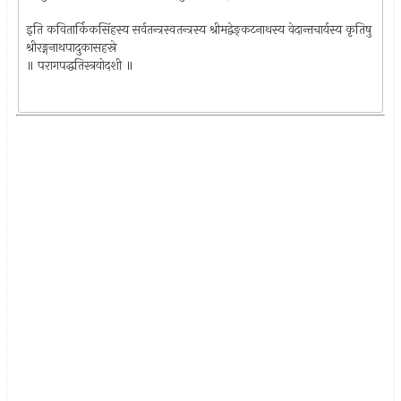
इति कवितार्किकसिंहस्य सर्वतन्त्रस्वतन्त्रस्य श्रीमद्वेङ्कटनाथस्य वेदान्तचार्यस्य कृतिषु
श्रीरङ्गनाथपादुकासहस्रे
॥ परागपद्धतिस्त्रयोदशी ॥