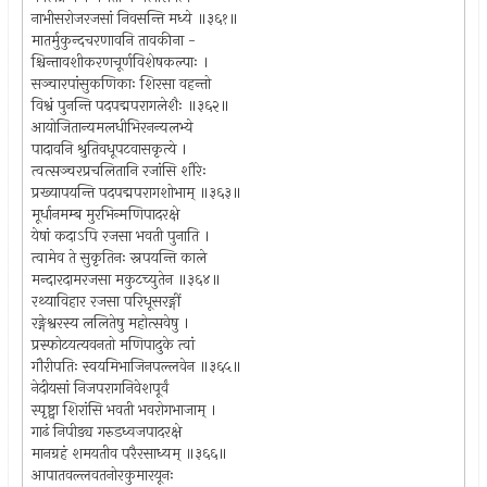
नाभीसरोजरजसां निवसन्ति मध्ये ॥३६१॥
मातर्मुकुन्दचरणावनि तावकीना -
श्चिन्तावशीकरणचूर्णविशेषकल्पाः ।
सञ्चारपांसुकणिकाः शिरसा वहन्तो
विश्वं पुनन्ति पदपद्मपरागलेशैः ॥३६२॥
आयोजितान्यमलधीभिरनन्यलभ्ये
पादावनि श्रुतिवधूपटवासकृत्ये ।
त्वत्सञ्चरप्रचलितानि रजांसि शौरेः
प्रख्यापयन्ति पदपद्मपरागशोभाम् ॥३६३॥
मूर्धानमम्ब मुरभिन्मणिपादरक्षे
येषां कदाऽपि रजसा भवती पुनाति ।
त्वामेव ते सुकृतिनः स्नपयन्ति काले
मन्दारदामरजसा मकुटच्युतेन ॥३६४॥
रथ्याविहार रजसा परिधूसरङ्गीं
रङ्गेश्वरस्य ललितेषु महोत्सवेषु ।
प्रस्फोटयत्यवनतो मणिपादुके त्वां
गौरीपतिः स्वयमिभाजिनपल्लवेन ॥३६५॥
नेदीयसां निजपरागनिवेशपूर्वं
स्पृष्ट्वा शिरांसि भवती भवरोगभाजाम् ।
गाढं निपीड्य गरुडध्वजपादरक्षे
मानग्रहं शमयतीव परैरसाध्यम् ॥३६६॥
आपातवल्लवतनोरकुमारयूनः