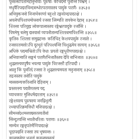
पुनरुक्तपितामहानुभावाः पुरुषाः केचिदमी पुनन्ति विश्वम् ।
मधुवैरिपदारविन्दबन्धोरपरागास्तव पादुके परागैः ॥३५३॥
अभियुक्तजनो निजार्भकाणां बहुशो रङ्गनरेन्द्रपादरक्षे ।
अवलेपपिशाचमोचनार्थं रजसा लिम्पति तावकेन देहान् ॥३५४॥
शिरसा परिगृह्य लोकपालास्तव रङ्गेश्वरपादुके रजांसि ।
विषमेषु बलेषु दानवानां व्यपनीतान्यशिरस्त्रमाविशन्ति ॥३५५॥
कृतिनः शिरसा समुद्वहन्तः कतिचित् केशवपादुके रजस्ते ।
रजसरतमसोऽपि दूरभूतं परिपश्यन्ति विशुद्धमेव सत्वम् ॥३५६॥
अधिकं पदमाश्रितोऽपि वेधाः प्रयतो रङ्गधुरीणपादरक्षे ।
अभिवाञ्छति सङ्गमं परागैरभिजातैस्तव देवि नाभिजातः ॥३५७॥
शुद्धसत्त्ववपुषैव भवत्या पादुके विरजसौ हरिपादौ ।
अस्तु किं पुनरिदं रजसा ते शुद्धसत्त्वमयता मनुजानाम् ॥३५८॥
तद्रजस्तव तनोति पादुके
मानसान्यकठिनानि देहिनाम् ।
प्रस्तरस्य पदवीगतस्य यद्
व्याचकार मुनिधर्मदारताम् ॥३५९॥
रङ्गेशयस्य पुरुषस्य जगद्विभूत्यै
रथ्यापरिक्रमविधौ मनिपादरक्षे ।
सीमन्तदेशमनवद्यसरस्वतीनां
सिन्दूरयन्ति भवतीचरिताः परागाः ॥३६०॥
मान्येन रङ्गनृपतेर्मणिपादरक्षे
चूडापदानि रजसा तव भूषयन्तः ।
कालक्रमेण भजतां कमलासनत्वं