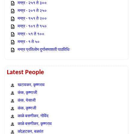
मन्त्र - २५१ ते ३००
मन्त्र - २०१ ते २५०
मन्त्र - १५१ ते २००
मन्त्र - १०१ ते १५०
मन्त्र - ५१ ते १००
मन्त्र - १ ते ५०
मन्त्र प्रतिलोम दुर्गासप्तशती पाठविधिः
Latest People
खटावकर, कृष्णराव
कंक, कृष्णाजी
कंक, येसाजी
कंक, कृष्णजी
काळे बसणीकर, गोविंद
काळे बसणीकर, कृष्णराव
कोल्हटकर, बळवंत