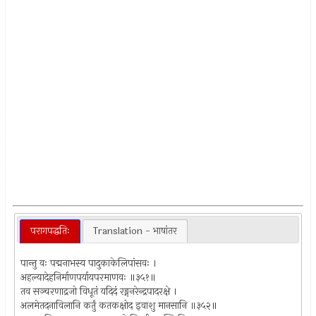
परागपद्धतिः
Translation - भाषांतर
पान्तु वः पद्मनाभस्य पादुकाकेलिपांसवः ।
अहल्यादेहनिर्माणपर्यायपरमाणवः ॥३५१॥
तव सञ्चरणाद्रजो विधूतं यदिदं रङ्गनरेन्द्रपादरक्षे ।
अलमेतदनाविलानि कर्तुं कतकक्षोद इवाशु मानसानि ॥३५२॥