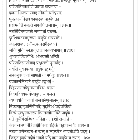
वितन्वते व्याप्तदिशः परागाः शान्तोदयाञ्छत्रुचमूपरागान् ॥३७४॥
परिणतिमकठोरां प्राप्तया यत्प्रभावा -
दलभ शिलया स्वान् गौतमो धर्मदारान् ।
पुनरुपजनिशङ्कावारकं पादुके तत्
प्रशमयति रजस्ते रागयोगं प्रजानाम् ॥३७५॥
रजनिविगमकाले रामगाथां पठन्तः
कुशिकतनयमुख्याः पादुके भावयन्ते ।
उपलशकलसक्तैस्त्वत्परागैरकाण्डे
जनितमुनिकलत्रान् दण्डकारण्यभागान् ॥३७६॥
शुभसरणिरजोभिः शोभयन्ती धरित्रीं
परिणतिरमणीयान् प्रक्षरन्ती पुमर्थान् ।
भवसि भुवनवन्द्या पादुके रङ्गभर्तुः
शरनमुपगतानां शाश्वती कामधेनुः ॥३७७॥
पवनतरलितस्ते पादुके रङ्गभर्तु -
र्विहरणसमयेषु व्याप्तविश्वः परागः ।
विषमविषयवर्त्मव्याकुलानामजस्रं
व्यपनयति जनानां वासनारेणुजालम् ॥३७८॥
निष्प्रत्यूहमुपासिषीमहि मुहुर्निश्शेषदोषच्छिदो
नित्यं रङ्गधुरन्धरस्य निगमस्तोमार्चिते पादुके ।
धत्ते मूर्धभिरादिपद्मजनिता ततादृशी सन्तति -
र्यत्सञ्चारपवित्रितक्षितिरजःपङ्क्तिं चतुःपञ्चषैः ॥३७९॥
रजसा परोरजस्त-न्न खलु न लङ्घ्येत भगवतोऽपि पदम् ।
किमुत हृदयं मदीयं भवती यदि नाम पादुके न स्यात् ॥३८०॥