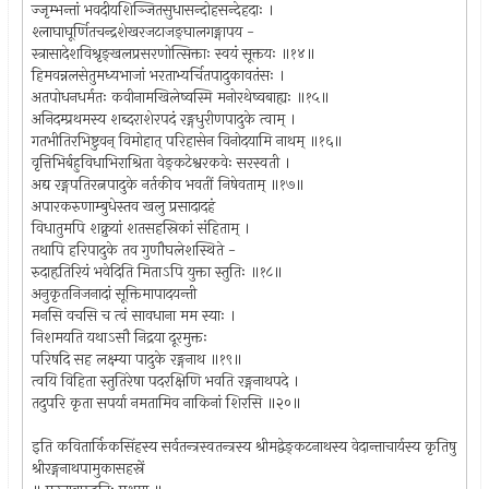
ज्जृम्भन्तां भवदीयशिञ्जितसुधासन्दोहसन्देहदाः ।
श्लाघाघूर्णितचन्द्रशेखरजटाजङ्घालगङ्गापय -
स्त्रासादेशविश्रृङ्खलप्रसरणोत्सिक्ताः स्वयं सूक्तयः ॥१४॥
हिमवन्नलसेतुमध्यभाजां भरताभ्यर्चितपादुकावतंसः ।
अतपोधनधर्मतः कवीनामखिलेष्वस्मि मनोरथेष्वबाह्यः ॥१५॥
अनिदम्प्रथमस्य शब्दराशेरपदं रङ्गधुरीणपादुके त्वाम् ।
गतभीतिरभिष्टुवन् विमोहात् परिहासेन विनोदयामि नाथम् ॥१६॥
वृत्तिभिर्बहुविधाभिराश्रिता वेङ्कटेश्वरकवेः सरस्वती ।
अद्य रङ्गपतिरत्नपादुके नर्तकीव भवतीं निषेवताम् ॥१७॥
अपारकरुणाम्बुधेस्तव खलु प्रसादादहं
विधातुमपि शक्नुयां शतसहस्रिकां संहिताम् ।
तथापि हरिपादुके तव गुणौघलेशस्थिते -
रुदाहृतिरियं भवेदिति मिताऽपि युक्ता स्तुतिः ॥१८॥
अनुकृतनिजनादां सूक्तिमापादयन्ती
मनसि वचसि च त्वं सावधाना मम स्याः ।
निशमयति यथाऽसौ निद्रया दूरमुक्तः
परिषदि सह लक्ष्म्या पादुके रङ्गनाथ ॥१९॥
त्वयि विहिता स्तुतिरेषा पदरक्षिणि भवति रङ्गनाथपदे ।
तदुपरि कृता सपर्या नमतामिव नाकिनां शिरसि ॥२०॥
इति कवितार्किकसिंहस्य सर्वतन्त्रस्वतन्त्रस्य श्रीमद्वेङ्कटनाथस्य वेदान्ताचार्यस्य कृतिषु
श्रीरङ्गनाथपामुकासहस्रें