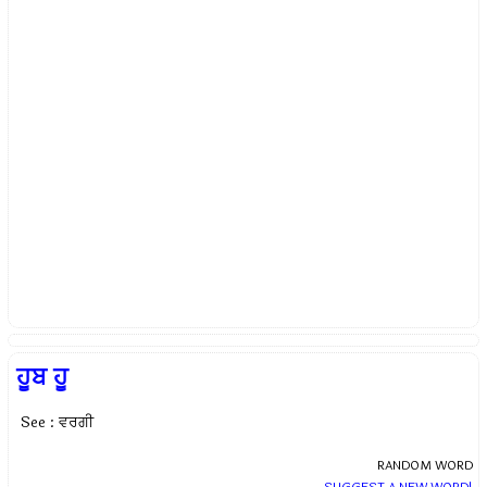
ਹੂਬ ਹੂ
See : ਵਰਗੀ
RANDOM WORD