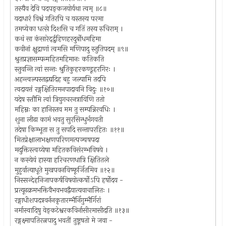
तस्यैव देवि पदपङ्कजयोर्यथा त्वम् ॥८॥
यदाधारं विश्वं गतिरपि च यस्तस्य परमा
तमप्येका धत्से दिशसि च गतिं तस्य रुचिराम् ।
कथं सा कंसारेर्द्द्रुहिणहरदुर्बोधमहिमा
कवीनां क्षुद्राणां त्वमसि मणिपादु स्तुतिपदम् ॥९॥
श्रुतप्रज्ञासम्पन्महितमहिमानः कतिकति
स्तुवन्ति त्वां सन्तः श्रुतिकुहरकण्डूहरगिरः ।
अहन्त्वल्पस्तद्वद्यदिह बहु जल्पामि तदपि
त्वदायत्तं रङ्गक्षितिरमनपादावनि विदुः ॥१०॥
यदेष स्तौमि त्वां त्रियुगचरनत्रायिणि ततो
महिम्नः का हानिस्तव मम तु सम्पन्निरवधिः ।
शुना लीढा कामं भवतु सुरसिन्धुर्भगवती
तदेषा किम्भूता स तु सपदि सन्तापरहितः ॥११॥
मितप्रेक्षालाभक्षणपरिणमत्पञ्चषपदा
मदुक्तिस्त्वय्येषा महितकविसंरम्भविषये ।
न कस्येयं हास्या हरिचरणधात्रि क्षितितले
मुहुर्वात्याधूते मुखपवनविष्फूर्जितमिव ॥१२॥
निस्सन्देहनिजापकर्षविषयोत्कर्षोऽपि हर्षोदय -
प्रत्यूढक्रमभक्तिवैभवभवद्वैयात्यवाचालितः ।
रङ्गाधीशपदत्रवर्ननकृतारम्भैर्निगुम्भैर्गिरां
नर्मास्वादिषु वेङ्कटेश्वरकविर्नासीरमासीदति ॥१३॥
रङ्गक्ष्मापतिरत्नपादु भवतीं तुष्टूषतो मे जवा -