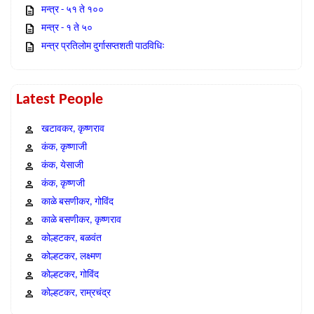
मन्त्र - ५१ ते १००
मन्त्र - १ ते ५०
मन्त्र प्रतिलोम दुर्गासप्तशती पाठविधिः
Latest People
खटावकर, कृष्णराव
कंक, कृष्णाजी
कंक, येसाजी
कंक, कृष्णजी
काळे बसणीकर, गोविंद
काळे बसणीकर, कृष्णराव
कोल्हटकर, बळवंत
कोल्हटकर, लक्ष्मण
कोल्हटकर, गोविंद
कोल्हटकर, राम्रचंद्र