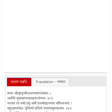
प्रस्ताव पद्धतिः
Translation - भाषांतर
सन्तः श्रीरङ्गपृथ्वीशचरणत्राणशेखराः ।
जयन्ति भुवनत्राणपदपङ्कजरेणवः ॥१॥
भरताय परं नमोऽस्तु तस्मै प्रथमोदाहरणाय भक्तिभाजाम् ।
यदुपज्ञमशेषतः पृथिव्यां प्रथितो राघवपादुकाप्रभावः ॥२॥