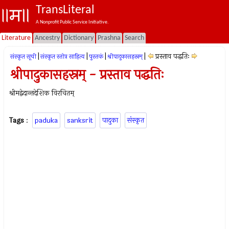
TransLiteral
A Nonprofit Public Service Initiative.
Literature
Ancestry
Dictionary
Prashna
Search
|
|
|
|
प्रस्ताव पद्धतिः
संस्कृत सूची
संस्कृत स्तोत्र साहित्य
पुस्तकं
श्रीपादुकासहस्रम्
श्रीपादुकासहस्रम् - प्रस्ताव पद्धतिः
श्रीमद्वेदान्तदेशिक विरचितम्
Tags
:
paduka
sanksrit
पादुका
संस्कृत