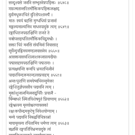
सन्दृश्यसे जननि सम्भृतनेत्रपङ्क्तिः ॥५४८॥
गारुत्मतान्तरितमौक्तिकपङ्क्तिलक्षाद्
दूर्वामधूकरचितं दुरितोपशान्त्यै ।
मातः स्वयं बहसि मुग्धधियां प्रजानां
मङ्गल्यमाल्यमिव माधवपादुके त्वम् ॥५४९॥
रङ्गाधिराजपदरक्षिणि राजते ते
वज्रोपसङ्घतितमौक्तिकविद्रुमश्रीः ।
सक्ता चिरं मनसि संयमिनां निवासात्
सूर्येन्दुवह्निमयमण्डलवासनेव ॥५५०॥
आसक्तवासवशिलाशकलास्त्वदीयाः
पद्मासहायपदरक्षिणि पद्मरागाः ।
प्रत्यक्षयन्ति कमपि भ्रमराभिलीनं
पादारविन्दकमरन्दरसप्रवाहम् ॥५५१॥
अन्तःपुराणि समयेष्वभिगन्तुमेका
रङ्गेशितुर्ज्ञपयसीव पदावनि त्वम् ।
मुक्तांशुजालमिलनाद्रुचिरैः प्रवालै -
र्बिम्बाधरं स्मितविशेषयुतं प्रियाणाम् ॥५५२॥
रङ्गेश्वरस्य मृगयोश्चरणावसक्तां
रक्षःकपीन्द्रमकुटेषु निवेशयोग्याम् ।
मन्ये पदावनि निबद्धविचित्ररत्नां
मायामृगस्य रचितामिव चर्मणा त्वम् ॥५५३॥
बध्नासि रङ्गपतिविभ्रमपादुके त्वं