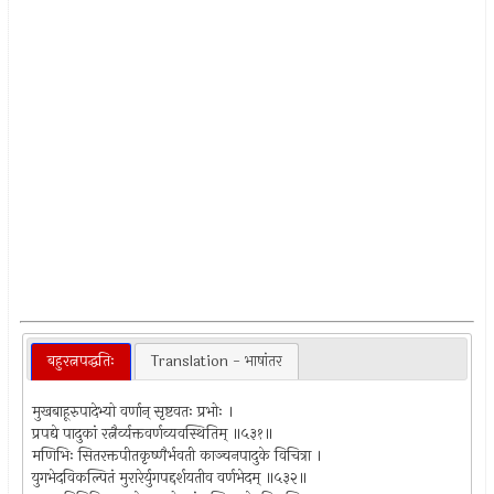
बहुरत्नपद्धतिः
Translation - भाषांतर
मुखबाहूरुपादेभ्यो वर्णान् सृष्टवतः प्रभोः ।
प्रपद्ये पादुकां रत्नैर्व्यक्तवर्णव्यवस्थितिम् ॥५३१॥
मणिभिः सितरक्तपीतकृष्णैर्भवती काञ्चनपादुके विचित्रा ।
युगभेदविकल्पितं मुरारेर्युगपद्दर्शयतीव वर्णभेदम् ॥५३२॥