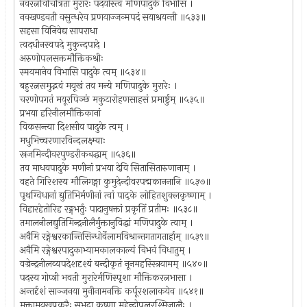
नवरत्नविचित्रिता मुरारेः पदयोस्त्वं मणिपादुके विभासि ।
नवखण्डवती वसुन्धरेव प्रणयाज्जन्मपदं सयाश्रयन्ती ॥५३३॥
सहसा विनिवेद्य सापराधा
त्वदधीनस्वपदे मुकुन्दपादे ।
अरुणोपलसक्तमौक्तिकश्रीः
स्मयमानेव विभासि पादुके त्वम् ॥५३४॥
बहुरत्नसमुद्भवं मयूखं तव मन्ये मणिपादुके मुरारेः ।
चरणोपगतं मयूरपिञ्छं मकुटारोहणसाहसं प्रमार्ष्टुम् ॥५३५॥
प्रभया हरिनीलमौक्तिकानां
विकसन्त्या दिशसीव पादुके त्वम् ।
मधुभिच्चरणारविन्दलक्ष्म्याः
स्रजमिन्दीवरपुण्डरीकबद्धाम् ॥५३६॥
तव माधवपादुके मणीनां प्रभया देवि सितासितारुणानाम् ।
वहते गिरिशस्य मौलिगङ्गा कुमुदेन्दीवरपद्मकाननानि ॥५३७॥
पृथग्विधानां द्युतिभिर्मणीनां त्वां पाद्के लोहितशुक्लकृष्णाम् ।
विहारहेतोरिह रङ्गभर्तुः पादानुषक्तां प्रकृतिं प्रतीमः ॥५३८॥
तमालनीलद्युतिमिन्द्रनीलैर्मुक्तानुविद्धां मणिपादुके त्वाम् ।
अवैमि रङ्गेश्वरकान्तिसिन्धोर्वेलामविश्रान्तगतागतार्हाम् ॥५३९॥
अवैमि रङ्गेश्वरपादुकाभ्यामकालकाल्यं विभवं विधातुम् ।
वज्रेन्द्रनीलव्यपदेशदृश्यं बन्दीकृतं नूनमहस्स्त्रियामम् ॥५४०॥
पदस्य गोप्त्री भवती मुरारेर्मणिस्पृशा मौक्तिकरत्नभासा ।
अन्तर्दृशं साञ्जनया मुनीनामनक्ति कर्पूरशलाकयेव ॥५४१॥
मुक्तामयूखप्रकरैः सुभद्रा कृष्णा महेन्द्रोपलरश्मिजालैः ।