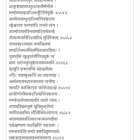
मायाकिरातमकुटे नवबर्हमालाम् ।
आकृष्टवासवधनुश्शकलैर्मणीना -
मन्योन्यसङ्घटितकर्बुरितैर्मयूखैः ॥५५४॥
अन्योन्यबन्धुरहरिन्मणिपद्मरागा
रङ्गेश्वरस्य चरणावनि राजसे त्वम् ।
आत्मोपमानविभवाच्चरितार्थयन्ती
शैलात्मजागिरिशयोरिव मूर्तिमेकाम् ॥५५५॥
तापत्रयप्रशमनाय समाश्रितानां
सन्दर्शितारुनसितासितरत्नपङ्क्तिः ।
पुष्णासि रङ्गनृपतेर्मणिपादुके त्वं
प्रायः सरोजकुमुदोत्पलकाननानि ॥५५६॥
देहद्युतिं प्रकटयन्ति महेन्द्रनीलाः
शौरेः पदाम्बुजरुचिं तव पद्मरागाह ।
अन्योन्यलब्धपरभागतया त्वमीषा -
माभाति कान्तिरपरा कणिपादरक्षे ॥५५७॥
आकीर्णमौक्त्कहरिन्मणिपद्मरागा -
मम्भोजलोचनपदावनि भावये त्वाम् ।
तत्पादविश्रमजुषां श्रुतिसुन्दरीणां
वर्णोपधानमिव मौलिनिवेशयोग्यम् ॥५५८॥
आसनवासवशिलाशकलास्त्वदीयाः
पद्मेक्षणस्य पदरक्षिणि पद्मरागाः ।
सम्भावयन्ति समये क्कचिदुष्णभानोः
सद्यःप्रसूतयमुनासुभगामास्थाम् ॥५५९॥