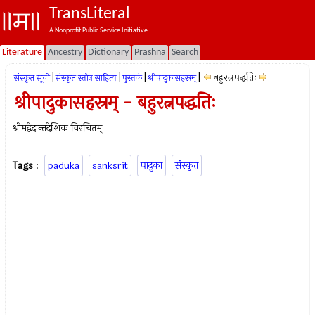
TransLiteral
A Nonprofit Public Service Initiative.
Literature
Ancestry
Dictionary
Prashna
Search
|
|
|
|
बहुरत्नपद्धतिः
संस्कृत सूची
संस्कृत स्तोत्र साहित्य
पुस्तकं
श्रीपादुकासहस्रम्
श्रीपादुकासहस्रम् - बहुरत्नपद्धतिः
श्रीमद्वेदान्तदेशिक विरचितम्
Tags
:
paduka
sanksrit
पादुका
संस्कृत