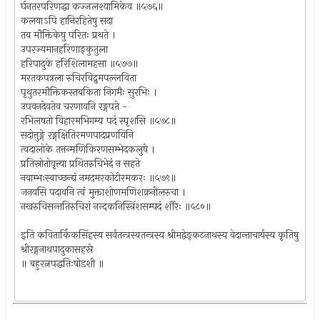
र्घनतरपरिणद्धा कज्जलश्यामिकेव ॥५७६॥
कलयाऽपि हानिरहितेषु सदा
तव मौक्तिकेषु परितः प्रथते ।
उपरज्यमानहरिणाङ्कुतुला
हरिपादुके हरिशिलामहसा ॥५७७॥
मरतकपत्रला रुचिरविद्रुमपल्लविता
पृथुतरमौक्तिकस्तबकिता निगमैः सुरभिः ।
उपवनदेवतेव चरणावनि रङ्गपते -
रभिलषतो विहारमभिगम्य पदं स्पृशसि ॥५७८॥
सदोत्तुङ्गे रङ्गक्षितिरमणपादप्रणयिनि
त्वदालोके तत्तन्मणिकिरणसम्भेदकलुषे ।
प्रतिस्रोतोवृत्त्या प्रथितरुचिभेदं न सहते
नवाम्भःस्वाच्छन्द्यं नमदमरकोटीरमकरः ॥५७९॥
जनयसि पदावनि त्वं मुक्ताशोणमणिशक्रनीलरुचा ।
नखरुचिसन्ततिरुचिरां नन्दकनिस्त्रिंशसम्पदं शौरेः ॥५८०॥
इति कवितार्किकसिंहस्य सर्वतन्त्रस्वतन्त्रस्य श्रीमद्वेङ्कटनाथस्य वेदान्ताचार्यस्य कृतिषु
श्रीरङ्गनाथपादुकासहस्रे
॥ बहुरत्नपद्धतिःषोडशी ॥