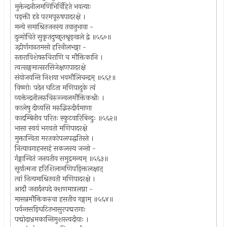
मुक्तेन्द्रनीलमणिभिर्विहिते भवत्याः
पङ्क्ती दृढे परमपूरुषपादरक्षे ।
मन्ये समाश्रितजनस्य तवानुभावा -
दुन्मोचिते सुकृतदुष्कृतश्रृङ्खले द्वे ॥५६०॥
उद्गीर्णगाढतमसो हरिनीलभङ्गा -
स्ताराविशेषरुचिराणि च मौक्तिकानि ।
त्वत्सङ्गमात्सरसिजेक्षणपादरक्षे
संयोजयन्ति निशया भवमौलिचन्द्रम् ॥५६१॥
विष्णोः पदेन घटिता मणिपादुके त्वं
व्यक्तेन्द्रनीलरुचिरुज्ज्वलमौक्तिकश्रीः ।
कालेषु दीव्यसि मरुद्भिरुदीर्यमाणा
कादम्बिनीव परितः स्फुटवारिबिन्दुः ॥५६२॥
भासा स्वयं भगवतो मणिपादरक्षे
मुक्तान्विता मरतकोपलपद्धतिस्ते ।
नित्यावगाहनसहं सकलस्य जन्तो -
र्गङ्गान्वितं जनयतीव समुद्रमन्यम् ॥५६३॥
सूर्यात्मजा हरिशिलामणिपङ्क्तिलक्षात्
त्वां नित्यमाश्रितवती मणिपादरक्षे ।
आदौ जनार्दनपदे क्शणमात्रलग्ना -
मासन्नमौक्तिकरुचा हसतीव गङ्गाम् ॥५६४॥
पर्यन्तसङ्घिटितभासुरपद्मरागाः
पद्मोदाभ्रमकान्तिमुशस्त्वदीयाः ।