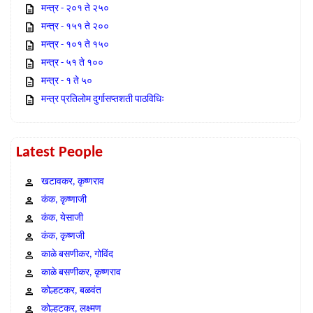
मन्त्र - २०१ ते २५०
मन्त्र - १५१ ते २००
मन्त्र - १०१ ते १५०
मन्त्र - ५१ ते १००
मन्त्र - १ ते ५०
मन्त्र प्रतिलोम दुर्गासप्तशती पाठविधिः
Latest People
खटावकर, कृष्णराव
कंक, कृष्णाजी
कंक, येसाजी
कंक, कृष्णजी
काळे बसणीकर, गोविंद
काळे बसणीकर, कृष्णराव
कोल्हटकर, बळवंत
कोल्हटकर, लक्ष्मण