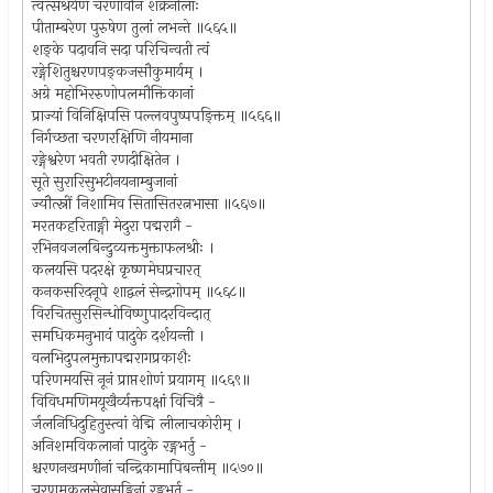
त्वत्संश्रयेण चरणावनि शक्रनीलाः
पीताम्बरेण पुरुषेण तुलां लभन्ते ॥५६५॥
शङ्के पदावनि सदा परिचिन्वती त्वं
रङ्गेशितुश्चरणपङ्कजसौकुमार्यम् ।
अग्रे महोभिररुणोपलमौक्तिकानां
प्राज्यां विनिक्षिपसि पल्लवपुष्पपङ्क्तिम् ॥५६६॥
निर्गच्छता चरणरक्षिणि नीयमाना
रङ्गेश्वरेण भवती रणदीक्षितेन ।
सूते सुरारिसुभटीनयनाम्बुजानां
ज्यौत्स्नीं निशामिव सितासितरत्नभासा ॥५६७॥
मरतकहरिताङ्गी मेदुरा पद्मरागै -
रभिनवजलबिन्दुव्यक्तमुक्ताफलश्रीः ।
कलयसि पदरक्षे कृष्णमेघप्रचारत्
कनकसरिदनूपे शाद्वलं सेन्द्रगोपम् ॥५६८॥
विरचितसुरसिन्धोविष्णुपादरविन्दात्
समधिकमनुभावं पादुके दर्शयन्ती ।
वलभिदुपलमुक्तापद्मरागप्रकाशैः
परिणमयसि नूनं प्राप्तशोणं प्रयागम् ॥५६९॥
विविधमणिमयूखैर्व्यक्तपक्षां विचित्रै -
र्जलनिधिदुहितुस्त्वां वेद्मि लीलाचकोरीम् ।
अनिशमविकलानां पादुके रङ्गभर्तु -
श्चरणनखमणीनां चन्द्रिकामापिबन्तीम् ॥५७०॥
चरणमकलसेवासङ्गिनां रङ्गभर्तु -