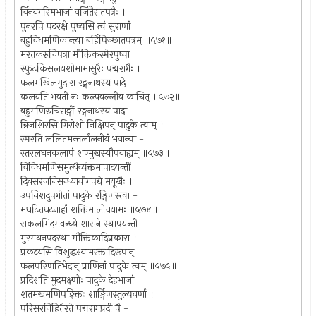
र्विनयगरिमभाजां वर्जितैरातपत्रैः ।
पुनरपि पदरक्षे पुष्यसि त्वं सुराणां
बहुविधमणिकान्त्या बर्हिपिञ्छातपत्रम् ॥५७१॥
मरतकरुचिपत्रा मौक्तिकस्मेरपुष्पा
स्फुटकिसलयशोभाभासुरैः पद्मरागैः ।
फलमखिलमुदारा रङ्गनाथस्य पादे
कलयति भवती नः कल्पवल्लीव काचित् ॥५७२॥
बहुमणिरुचिराङ्गीं रङ्गनाथस्य पादा -
न्निजशिरसि गिरीशो निक्षिपन् पादुके त्वाम् ।
स्मरति ललितमन्तर्लालनीयं भवान्या -
स्तरलघनकलापं शण्मुखस्यौपवाह्यम् ॥५७३॥
विविधमणिसमुत्थैर्व्यक्तमापादयन्तीं
दिवसरजनिसन्ध्यायौगपद्ये मयूखैः ।
उपनिशदुपगीतां पादुके रङ्गिणस्त्वा -
मघटितघटनार्हां शक्तिमालोचयामः ॥५७४॥
सकलमिदमवन्ध्ये शासने स्थापयन्ती
मुरमथनपदस्था मौक्तिकादिप्रकारा ।
प्रकटयसि विशुद्धश्यामरक्तादिरूपान्
फलपरिणतिभेदान् प्राणिनां पादुके त्वम् ॥५७५॥
प्रदिशति मुदमक्ष्णोः पादुके देहभाजां
शतमखमणिपङ्क्तिः शार्ङ्गिणस्तुल्यवर्णा ।
परिसरनिहितैरते पद्मरागप्रदी पै -