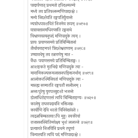
पादार्पणात् प्रथमतो हरिदश्मरम्ये
मध्ये तव प्रतिफलन्मणिपादरक्षे ।
मन्ये निदर्शयति रङ्गपतिर्युगान्ते
न्यग्रोधपत्रशयितं निजमेव रूपम् ॥७१७॥
यात्रावसानमधिगच्छति रङ्गनाथे
विश्राणयस्यनुपदं मणिपादुके त्वम् ।
प्रायः प्रयाणसमये प्रतिबिम्बितानां
तीर्थावगाहमपरं त्रिदशेश्वराणाम् ॥७१८॥
उच्चावचेषु तव रत्नगणेषु मात -
र्वेधाः पयाणसमये प्रतिबिम्बिताङ्गः ।
आशङ्कते मुरभिदो मणिपादुके त्वा -
मागामिकल्पकमलासनपङ्क्तिगर्भाम् ॥७१९॥
आलोकरश्मिनियतां मणिपादुके त्वा -
मारुह्य सञ्चरति रङ्गपतौ सलीलम् ।
अन्तःपुरेषु युगपत्सुदृशो भजन्ते
डोलाधिरोहणरसं त्वयि बिम्बिताङ्ग्यः ॥७२०॥
कालेषु राघवपदावनि भक्तिनम्रः
कार्याणि देवि भरतो विनिवेदयंस्ते ।
त्वद्रत्नबिम्बततयाऽपि मुहुः स्वकीयां
राजासनस्थितिमवेक्ष्य भृशं ललज्जे ॥७२१॥
प्रत्यागते निजयिनि प्रथमे रघूणां
विन्यस्यति त्वयि पदं मणिपादरक्षे ।