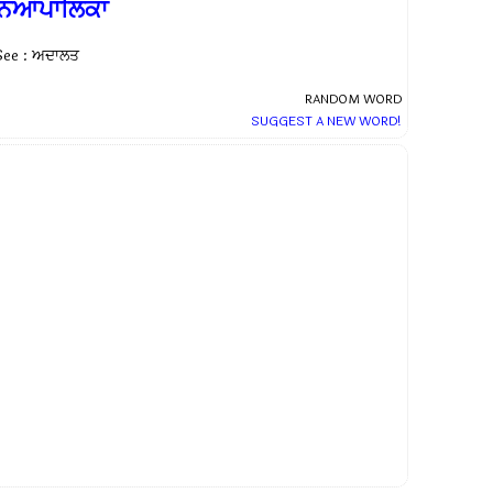
ਨਿਆਂਪਾਲਿਕਾ
See : ਅਦਾਲਤ
RANDOM WORD
SUGGEST A NEW WORD!