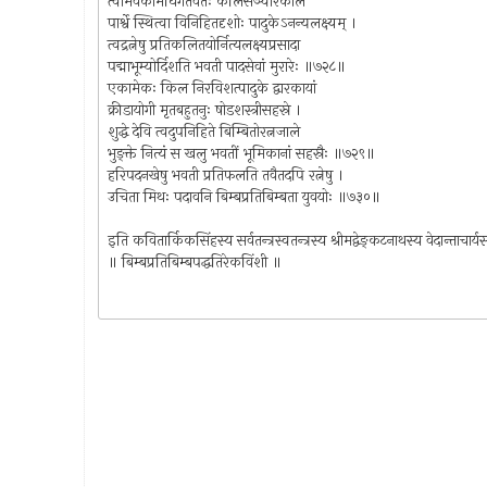
त्वामेवैकामधिगतवतः केलिसञ्चारकाले
पार्श्वे स्थित्वा विनिहितदृशोः पादुकेऽनन्यलक्ष्यम् ।
त्वद्रत्नेषु प्रतिकलितयोर्नित्यलक्ष्यप्रसादा
पद्माभूम्योर्दिशति भवती पादसेवां मुरारेः ॥७२८॥
एकामेकः किल निरविशत्पादुके द्वारकायां
क्रीडायोगी मृतबहुतनुः षोडशस्त्रीसहस्रे ।
शुद्धे देवि त्वदुपनिहिते बिम्बितोरत्नजाले
भुङ्क्ते नित्यं स खलु भवतीं भूमिकानां सहस्रैः ॥७२९॥
हरिपदनखेषु भवती प्रतिफलति तवैतदपि रत्नेषु ।
उचिता मिथः पदावनि बिम्बप्रतिबिम्बता युवयोः ॥७३०॥
इति कवितार्किकसिंहस्य सर्वतन्त्रस्वतन्त्रस्य श्रीमद्वेङ्कटनाथस्य वेदान्ताचार्यस
॥ बिम्बप्रतिबिम्बपद्धतिरेकविंशी ॥