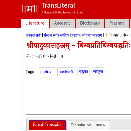
TransLiteral
A Nonprofit Public Service Initiative.
Literature
Ancestry
Dictionary
Prashna
|
|
|
|
बिम्बप्रतिबिम्बप
संस्कृत सूची
संस्कृत स्तोत्र साहित्य
पुस्तकं
श्रीपादुकासहस्रम्
श्रीपादुकासहस्रम् - बिम्बप्रतिबिम्बपद्धतिः
श्रीमद्वेदान्तदेशिक विरचितम्
Tags
:
paduka
sanksrit
पादुका
संस्कृत
बिम्बप्रतिबिम्बपद्धतिः
Translation - भाषांतर