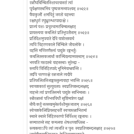
रत्नौघबिम्बितनिशाचरवानरां त्वां
पूर्वक्षणस्थमिव पुष्पकमन्वपश्यन् ॥७२२॥
वैयाकुलीं शमयितुं जगतो वहन्त्या
रक्षाधुरां रघुध्रुरन्धरपादरक्षे ।
प्राज्यं यशः प्रचुरचामरबिम्बलक्षात्
प्रायस्त्वया कबलितं प्रतिभूपतीनाम् ॥७२३॥
प्रतिदिशमुपयाते देवि यात्रोत्सवार्थं
त्वयि विहरणकाले बिम्बिले जीवलोके ।
वहसि मणिगणैस्त्वं पादुके रङ्गभर्तुः
कबलितसकलार्थां काञ्चिदन्यामवस्थाम् ॥७२४॥
भगवति गरुडस्थे वाहनस्थाः सुरेन्द्रा -
स्त्वयि विनिहितपादे भूमिमेवाश्रयन्ति ।
तदपि चरणरक्षे रत्नजाले त्वदीये
प्रतिफलितनिजाङ्गास्तुल्यवाहा भवन्ति ॥७२५॥
स्वच्छाकारां सुरयुवतयः स्वप्रतिच्छन्दलक्षाद्
गाहन्ते त्वां प्रणतिसमये पादुके साभिमानाः ।
स्त्रीरत्नानां परिभवविघौ सृष्टिमात्रेण दक्षां
नीचैःकर्तुं नरसखमुनेरुर्वशीमूरुजाताम् ॥७२६॥
स्वेच्छाकेलिप्रियसहचरीं स्वच्छरत्नाभिरामां
स्थाने स्थाने निहितचरणो निर्विशन् रङ्गनाथः ।
सञ्चारान्ते सह कमलया शेषशय्याधिरूढ -
स्त्यक्त्वाऽपि त्वां त्यजति न पुनः स्वप्रतिच्छन्दलक्षात् ॥७२७॥