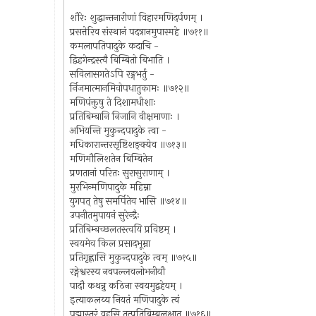
शौरेः शुद्धान्तनारीणां विहारमणिदर्पणम् ।
प्रसत्तेरिव संस्थानं पदत्रानमुपास्महे ॥७११॥
कमलापतिपादुके कदाचि -
द्विहगेन्द्रस्त्वै बिम्बितो बिभाति ।
सविलासगतेऽपि रङ्गभर्तु -
र्निजमात्मानमिवोपधातुकामः ॥७१२॥
मणिपंक्तुषु ते दिशामधीशाः
प्रतिबिम्बानि निजानि वीक्षमाणाः ।
अभियन्ति मुकुन्दपादुके त्वा -
मधिकारान्तरसृष्टिशङ्क्येव ॥७१३॥
मणिमौलिशतेन बिम्बितेन
प्रणतानां परितः सुरासुराणाम् ।
मुरभिन्मणिपादुके महिम्ना
युगपत् तेषु समर्पितेव भासि ॥७१४॥
उपनीतमुपायनं सुरेन्द्रैः
प्रतिबिम्बच्छलतस्त्वयि प्रविष्टम् ।
स्वयमेव किल प्रसादभूम्ना
प्रतिगृह्णासि मुकुन्दपादुके त्वम् ॥७१५॥
रङ्गेश्वरस्य नवपल्लवलोभनीयौ
पादौ कथन्नु कठिना स्वयमुद्वहेयम् ।
इत्याकलय्य नियतं मणिपादुके त्वं
पद्मास्तरं वहसि तत्प्रतिबिम्बलक्षात् ॥७१६॥