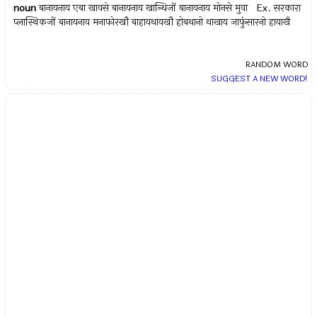
noun
बानायनाय एबा खावसे बानायनाय खान्थिजों बानायनाय मोनसे मुवा Ex.
सरकारा
प्लास्थिकजों बानायनाय मनाफोरखौ बाहायथायखौ होबथानो थाखाय जाफुंसारनो हायाखै
RANDOM WORD
SUGGEST A NEW WORD!