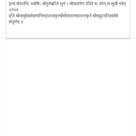
इत्थं षोडशभि: श्लोकै: श्रीगुरोश्वरितं शुभं । सीतारामेण रचितं य: पठेत् स सुखी भवेत्
॥१७॥
इति श्रीवासुदेवानंदस्वामिमहाराजानुजश्रीसीताराममहाराजकृतं श्रीसद्गुरुचरितस्तोत्रं
संपूर्णम् ॥