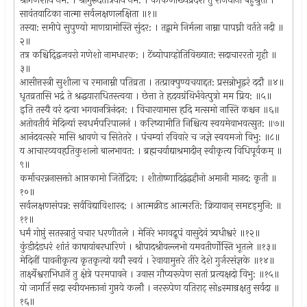
श्रीगणेशाय नम: । श्रीगुरुदत्तात्रेयाय नम: । कौंकणाख्यप्रदेशे तु राजधानी बहुश्रुता ।
सावंतवाटिका नात्मा सर्वलक्षणलक्षिता ॥१॥
तस्या: समीपे सुपुण्यो माणग्रामोस्ति सुंदर: । तद्ग्रामे निर्मला नाम्ना पापघ्नी वर्तते नदी ॥
२॥
तत्र कश्चिद्द्विजवरो गणेशो नामधारक: । टेंब्योपाव्होतिविख्यात: सदाचाररतो गृही ॥
३॥
आसीत्तस्त्री सुशीला च रमानाम्नी पतिव्रता । तत्प्राक्पुण्यचयाद्दत: प्रसन्नोभूद्वरं ददौ ॥४॥
धृतव्रतासि भद्रं ते श्रद्धयाराधितस्त्वया । छेत्ता ते हृदयग्रंथिर्भवेत्पुत्रो मम प्रिय: ॥५॥
इति तस्यै वरं दत्वा भगवानत्रिनंदन: । विचारयामास हृदि मत्समो नास्ति कश्चन ॥६॥
अतोवतीर्य मेदिन्यां स्वधर्मपरिपालनं । करिष्यामीति निश्चित्य स्वयमेवाभवत्सुत: ॥७॥
आनंदवत्सरे मासि श्रावणे च सितेतरे । पंचम्यां रविवारे च जज्ञे स्वयमजो विभु: ॥८॥
य आचारव्यवहृतिकुशलो बालभावत: । ब्रह्मचर्याद्याश्रमादीन् स्वीकृत्य विधिपूर्वकम् ॥
९॥
कर्माचरन्ननासक्तो आप्तकामो जितेंद्रिय: । शीतोष्णादिद्वंद्वहीनो अमानी मानद: कृती ॥
१०॥
सर्वलक्षणसंपन्न: सर्वविद्याविशारद: । आत्मक्रीड आत्मरति: क्रियावान् समदृड्मुनि: ॥
११॥
धर्मं गोप्तुं सतस्त्रातुं चचार धरणीतले । मेनिरे भगवद्रूपं वासुदेवं त्र्यधीश्वरं ॥१२॥
कुंडीदंडधरं शांतं काषायांबरधारिणं । श्रीपादश्रीवल्लभो यमवतीर्णोस्ति भूतले ॥१३॥
मेदिनीं पावनीकृत्य कृतकृत्यो ययौ स्वयं । रेवायामुत्तरे तीरे देशे गुर्जरसंज्ञके ॥१४॥
तार्क्ष्येश्वराभिधानें तु क्षेत्रे परमपावने । उवास गौप्यरूपेण सतां प्रत्यक्षदो विभु: ॥१५॥
यो जागर्ति सदा स्वीयभक्तानां गुप्तये कलौ । नररूपेण यतिराट् सोsस्मान्रक्षतु सर्वदा ॥
१६॥