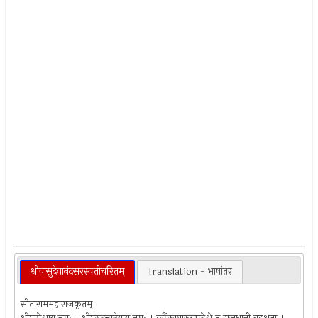
श्रीवासुदेवानंदसरस्वतीचरितम्
Translation - भाषांतर
सीताराममहाराजकृतम्