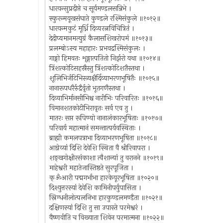
धारयन्सुप्रदीप्ते च सूर्यमण्डलसन्निभे ।
स्फुरन्मयूखसंघाते कुण्डले रश्मिसंकुले ॥१०१२॥
धारयन्मकुटं मूर्ध्नि दिव्यरत्नविचित्रितं ।
देदीप्यमानमत्युग्रं कैलासशिखरोपमं ॥१०१३॥
प्रलम्बोऽस्य महाहारः प्रभवद्रश्मिसंकुलः ।
गाङ्गो हिमवतः शृङ्गात्पतितो निर्झरो यथा ॥१०१४॥
त्रिंशत्कोटिसहस्रैस्तु त्रिंशत्कोटिशतैस्तथा ।
शूलिभिर्जटिभिस्त्र्यक्षैर्दिव्याभरणभूषितैः ॥१०१५॥
नानारूपधरैर्रुद्रैर्वृतो भूतगणैस्तथा ।
दिव्याभिर्मानसीभिश्च नारीभिः परिवारितः ॥१०१६॥
विमानशतकोटीभिरावृतः सर्व एव तु ।
मातरः सप्त रूपिण्यो नानालंकारभूषिताः ॥१०१७॥
परिवार्य महात्मानं समन्तात्पर्यवस्थिताः ।
ब्राह्मी कमलपत्राभा दिव्याभरणभूषिता ॥१०१८॥
आग्नेय्यां दिशि देवेशि स्थिता वै श्रीरिवापरा ।
शङ्खगोक्षीरसंकाशा त्वैशान्यां तु वरानने ॥१०१९॥
माहेश्वरी महातेजास्तिष्ठते सुरपूजिता ।
क्ॐआरी पद्मगर्भाभा हारकेयूरभूषिता ॥१०२०॥
दिश्युत्तरस्यां देवेशि कामिनीपर्युपासिता ।
स्निग्धनीलोत्पलनिभा हारकुण्डलमण्डैता ॥१०२१॥
दक्षिणस्यां दिशि तु सा उपास्ते परमेश्वरं ।
वैष्णवीति च विख्याता शिवेन परमात्मना ॥१०२२॥