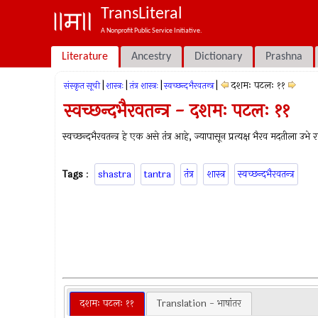
TransLiteral
A Nonprofit Public Service Initiative.
Literature
Ancestry
Dictionary
Prashna
|
|
|
|
दशमः पटलः ११
संस्कृत सूची
शास्त्रः
तंत्र शास्त्रः
स्वच्छन्दभैरवतन्त्र
स्वच्छन्दभैरवतन्त्र - दशमः पटलः ११
स्वच्छन्दभैरवतन्त्र हे एक असे तंत्र आहे, ज्यापासून प्रत्यक्ष भैरव मदतीला उभे 
Tags
:
shastra
tantra
तंत्र
शास्त्र
स्वच्छन्दभैरवतन्त्र
दशमः पटलः ११
Translation - भाषांतर