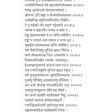
सर्वात्मना तु ते तस्मिन्नन्यत्रैकांशतः स्थिताः ।
एवमस्मिन्स्थितो देवो ब्रह्मलोकोर्ध्वतस्तथा ॥१०३४॥
मेरोश्च मूर्धनीशानो योगाष्टकमथेष्यते ।
श्रीकण्ठ इति नाम्ना च कैलासनिलयस्तथा ॥१०३५॥
शर्वाद्याभिश्च तनुभिरष्टाभिर्व्याप्य तिष्ठति ।
ये तु माहेश्वरं योगं सगुणं पर्युपासते ॥१०३६॥
भक्त्या च ब्रह्मचर्येण सत्येन च दमेन च ।
दृष्ट्वा देहस्थमात्मानं तेऽत्र यान्ति मनीषिणः ॥१०३७॥
दृष्ट्वा च मण्डलं तस्य भक्त्या च परया भृशं ।
मुक्तद्वैता यतात्मानस्तत्र यान्ति मनीषिणः ॥१०३८॥
तेषां चैवोपरिष्टात्तु सुशिवा द्वादश स्थिताः ।
वामो भीमस्तथेशश्च शिवः शर्वस्तथैव च ॥१०३९॥
विद्यानामधिपश्चैव एकवीरः प्रचण्डधृथ् ।
ईशानश्चाप्युमाभर्ता अजेशोऽनन्त एव च ॥१०४०॥
तथा एकशिवश्चापि सुशिवा द्वादश स्मृताः ।
सर्वे कुङ्कुमसंकाशाः सूर्यकोटिसमप्रभाः ॥१०४१॥
भुवनेषु विचित्रेषु शङ्खाकारेषु संस्थिताः ।
अत ऊर्ध्वं वीरभद्रो मण्डलाधिपतिः प्रभुः ॥१०४२॥
तत्सायुज्यमनुप्राप्य तेनैव सह मोदते ।
अत ऊर्ध्वं महादेवि महादेवाष्टकं विदुः ॥१०४३॥
महादेवो महातेजा वामदेवभवोद्भवौ ।
एकपिङ्गेक्षणेशानौ भुवनेशपुरःसराः ॥१०४४॥
अङ्गुष्ठमात्रसहिता महादेवाष्टके शिवाः ।