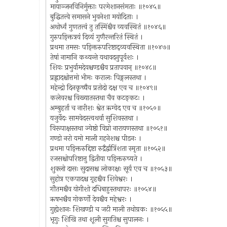
मायाञ्जनविनिर्मुक्ताः परमेशानसंमताः ॥१०४५॥
बुद्धितत्त्वे समासने भुवनेशा मयोदिताः ।
अथोर्ध्वं गुणतत्त्वं तु तस्मिंश्चैव व्यवस्थितं ॥१०४६॥
गुरुपङ्क्तित्रयं दिव्यं गुणैरन्तरितं स्थितं ।
प्रथमा तमसः पङ्क्तिरुपरिष्टाद्व्यवस्थिता ॥१०४७॥
तेषां नामानि कथ्यन्ते यथावदनुपूर्वशः ।
शिवः प्रभुर्वामदेवश्चण्डश्चैव प्रतापवान् ॥१०४८॥
प्रह्लादश्चोत्तमो भीमः करालः पिङ्गलस्तथा ।
महेन्द्रो दिनकृच्चैव प्रतोदो दक्ष एव च ॥१०४९॥
कलेवरश्च विख्यातस्तथा चैव कटङ्कटः ।
अम्बुहर्ता च नारीशः श्वेत ऋग्वेद एव च ॥१०५०॥
यजुर्वेदः सामवेदस्त्वथर्वा सुशिवस्तथा ।
विरूपाक्षस्तथा ज्येष्ठो विप्रो नारायणस्तथा ॥१०५१॥
गण्डो नरो यमो माली गहनेशश्च पीडनः ।
प्रथमा पङ्क्तिरुद्दिष्टा रुद्रैर्द्वात्रिंशता स्मृता ॥१०५२॥
रजसश्चोपरिष्टात्तु द्वितीया पङ्क्तिरुच्यते ।
शुक्लो दासः सुदासश्च लोकाक्षः सूर्य एव च ॥१०५३॥
सुहोत्र एकपादश्च गृहश्चैव शिवेश्वरः ।
गौतमश्चैव योगीशो दधिबाहुस्तथापरः ॥१०५४॥
ऋषभश्चैव गोकर्णो देवश्चैव महेश्वरः ।
गुह्येशानः शिखण्डी च जटी माली तथोग्रकः ॥१०५५॥
भृगुः शिखि तथा शूली सुगतिश्च सुपालनः ।