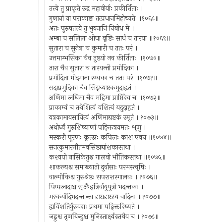
तत्त्वे तु प्राकृते रुद्र महावीर्याः प्रकीर्तिताः ।
गुणानां या पराकाष्ठा तत्प्रधानमिहोच्यते ॥१०६८॥
अतः पुरुषतत्त्वे तु भुवनानि निबोध मे ।
अम्बा च सलिला ओघा वृष्टिः सार्धं च तारया ॥१०६९॥
सुतारा च सुनेत्रा च कुमारी च ततः परं ।
उत्तमाम्भसिका चैव तुष्टयो नव कीर्तिताः ॥१०७०॥
तारा चैव सुतारा च तारयन्ती प्रमोदिका ।
प्रमोदिता मोदमाना रम्यका च ततः परं ॥१०७१॥
सदाप्रमुदिका चैव सिद्ध्यष्टकमुदाहृतं ।
अणिमा लघिमा चैव महिमा प्राप्तिरेव च ॥१०७२॥
प्राकाम्यं च तथेशित्वं वशित्वं यदुदाहृतं ।
यत्रकामावसायित्वं अणिमाद्यष्टकं स्मृतं ॥१०७३॥
अथोर्ध्वं गुरुशिष्याणां पङ्क्तित्रयमतः शृणु ।
मस्करी पूरणः कृत्स्नः कपिलः काश एवच ॥१०७४॥
सनत्कुमारगौतमवसिष्ठाद्यांशकास्तथा ।
कश्यपो नासिकेतुश्च गालवो भौतिकस्तथा ॥१०७५॥
शाकल्यश्च समाख्यातो दुर्वासाः परमस्त्वृषिः ।
वाल्मीकिश्च गुरुश्रेष्ठः सपराशरगालवः ॥१०७६॥
पिप्पलादाश्च स्ॐइत्रिर्वायुपुत्रो भदन्तकः ।
मस्कर्यादिभदन्तान्ता दृष्टादृष्टस्य वादिनः ॥१०७७॥
द्वाविंशतिर्गुरुवराः प्रथमा पङ्क्तिरिष्यते ।
जह्नुश्च तृणबिन्दुश्च मुनिस्तार्क्ष्यस्तथैव च ॥१०७८॥