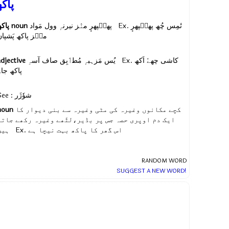
پاک
پاک
noun
پھٮ۪پھرٕ منٛز نیرنہٕ وول مَواد Ex.
تٔمِس چُھ پھٮ۪پھرٕ
منٛز پاکھ پَشپان
adjective
یُس مَزہبہٕ مُطٲبِق صاف آسہِ Ex.
کاشی چھےٚ اَکھ
پاکھ جاے
See : شوٗژَر
noun
کچے مکانوں وغیرہ کی مٹی وغیرہ سے بنی دیوار کا
ایک دم اوپری حصہ جس پر بڈیر،لٹّھے وغیرہ رکھے جاتے
اس گھر کا پاکھ بہت نیچا ہے
ہیں Ex.
RANDOM WORD
SUGGEST A NEW WORD!