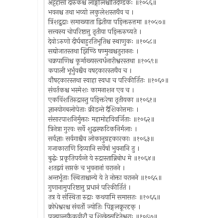
अट्टहासो दारुकश्च लाङ्गलिश्चातिदण्डकः ॥१०५६॥
भवनश्च तथा भव्यो लकुलेशस्तथैव च ।
त्रिंशद्रुद्राः समाख्याता द्वितीया पङ्क्तिरुत्तमा ॥१०५७॥
सत्त्वस्य चोपरिष्टात्तु तृतीया पङ्क्तिरुच्यते ।
देवोऽरुणो दीर्घबाहुरतिभूतिश्च स्थाणुकः ॥१०५८॥
सद्योजातस्तथा झिण्ठि षण्मुखश्चतुराननः ।
चक्रपाणिश्च कूर्माख्यस्त्वर्धनारीश्वरस्तथा ॥१०५९॥
कपाली भूर्भुवश्चैव वषट्कारस्तथैव च ।
वौषट्कारस्तथा स्वाहा स्वधा च परिकीर्तितः ॥१०६०॥
संवर्तकश्च भस्मेशः कामनाशन एव च ।
एकविंशतिरुद्रास्तु पङ्क्तिरेषा तृतीयका ॥१०६१॥
ज्ञानयोगबलोपेताः क्रीडन्ते दैशिकोत्तमाः ।
संसारपाशनिर्मुक्ताः महामोहविवर्जिताः ॥१०६२॥
त्रिनेत्रा गुरवः सर्वे शुद्धस्फटिकनिर्मलाः ।
सर्वज्ञाः सर्वगाश्चैव लोकानुग्रहकारकाः ॥१०६३॥
गजाकाराणि दिव्यानि सर्वेषां भुवनानि तु ।
बुद्धेः प्रकृतिपर्यन्ते ये रुद्रास्तान्निबोध मे ॥१०६४॥
शतद्वयं सप्तकं च भुवनानां वरानने ।
अन्तर्भूताः स्थिताश्चान्ये ये ते नोक्ता वरानने ॥१०६५॥
गुणानामुपरिष्टात्तु प्रधानं परिकीर्तितं ।
तत्र ये संस्थिता रुद्राः कथयामि समासतः ॥१०६६॥
क्रोधेश्वरश्च संवर्तो ज्योतिः पिङ्गलक्रूरदृक् ।
पञ्चान्तकैकवीरौ च शिखेदसहितेश्वराः ॥१०६७॥