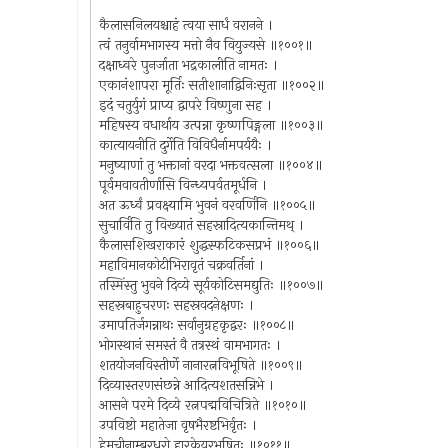
कैलासनिलयश्चाहं त्वया सार्धं वरानने ।
त्वं तनुर्वामभागस्य मत्तो नैव वियुज्यसे ॥१००१॥
दक्षाध्वरे पुनर्जाता भद्रकालीति नामतः ।
एकानंशापरा मूर्तिः सतीशानाद्विनिःसृता ॥१००२॥
इदं चतुर्युगं प्राप्य द्वापरे विष्णुना सह ।
महिषस्य वधार्थाय उत्पन्ना कृष्णपिङ्गला ॥१००३॥
कात्यायनीति दुर्गेति विविधैर्नामपर्ययैः ।
मनुष्याणां तु भक्तानां वरदा भक्तवत्सला ॥१००४॥
पूर्वमवावतीर्णासि विन्ध्यपर्वतमूर्धनि ।
अत ऊर्ध्वं प्रवक्ष्यामि भुवनं वरवर्णिनि ॥१००५॥
सुचार्विति तु विख्यातं सहस्रादित्यकान्तिमथ् ।
कैलासशिखराकारं शुद्धस्फटिकसप्रभं ॥१००६॥
महाविमानकोटीभिरावृतं चक्रवर्तिनां ।
तस्मिंस्तु भुवने दिव्ये सूर्यकोटिसमद्युतिः ॥१००७॥
सहस्रबाहुचरणः सहस्रवदनेक्षणः ।
उमापतिर्जगन्नाथः सर्वानुग्रहकृद्वरः ॥१००८॥
भोगस्थानं समस्तं वै तत्रस्थं वामभागतः ।
शतयोजनविस्तीर्णे नानारत्नविभूषिते ॥१००९॥
दिव्यास्तरणसंछन्ने आदित्यशतसन्निभे ।
आसने परमे दिव्ये रत्नपद्मविचित्रिते ॥१०१०॥
उपविष्टो महातेजा वृषभैरष्टभिर्वृतः ।
हेमचीनाम्बरधरो हारकेयूरभूषितः ॥१०११॥