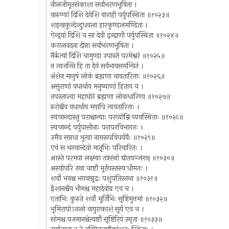
नीलजीमूतसंकाशा सर्वाभरणभूषिता ।
वारुण्यां दिशि देवेशि वाराही पर्युपस्थिता ॥१०२३॥
शङ्खकुन्देन्दुधवला हारकुण्डलमण्डिता ।
ऐन्द्र्यां दिशि च सा देवी इन्द्राणी पर्युपस्थिता ॥१०२४॥
करालवदना दीप्ता सर्वाभरणभूषिता ।
नैरृत्यां दिशि चामुण्डा उपास्ते परमेश्वरं ॥१०२५॥
न त्यजन्ति हि ता देवं सर्वभावसमन्वितं ।
अंशेन मानुषं लोकं ब्रह्मणा चावतारिताः ॥१०२६॥
असुराणां वधार्थाय मनुष्याणां हिताय च ।
तपस्तप्त्वा महाघोरं ब्रह्मणा लोकधारिणा ॥१०२७॥
रुरोश्चैव वधार्थाय मयापि त्ववतारिताः ।
स्वच्छन्दास्तु पराश्चान्याः परव्योम्नि व्यवस्थिताः ॥१०२८॥
स्वच्छन्दं पर्युपासीनाः परापरविभागतः ।
उमैव सप्तधा भूत्वा नामरूपविपर्ययैः ॥१०२९॥
एवं स भगवान्देवो मातृभिः परिवारितः ।
आस्ते परमया लक्ष्म्या तत्रस्थो द्योतयञ्जगथ् ॥१०३०॥
अस्योपरि तथा चाष्टौ मूर्तयस्तस्य धीमतः ।
शर्वो भवश्च भगवान्रुद्रः पशुपतिस्तथा ॥१०३१॥
ईशानश्चैव भीमश्च महादेवोग्र एव च ।
एताभिः कुरुते शर्वो मूर्तिभिः सृष्टिमुत्तमां ॥१०३२॥
भूमिरापोऽनलो वायुराकाशं सूर्य एव च ।
सोमश्च यजमानश्चेत्यष्टौ सृष्टिरियं स्मृता ॥१०३३॥