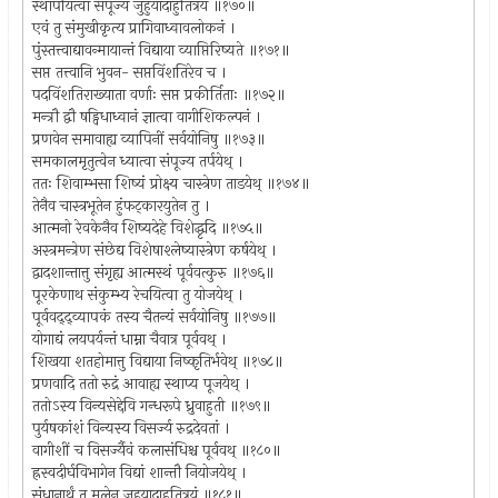
स्थापयित्वा संपूज्य जुहुयादाहुतित्रयं ॥१७०॥
एवं तु संमुखीकृत्य प्रागिवाध्वावलोकनं ।
पुंस्तत्त्वाद्यावन्मायान्तं विद्याया व्याप्तिरिष्यते ॥१७१॥
सप्त तत्त्वानि भुवन- सप्तविंशतिरेव च ।
पदविंशतिराख्याता वर्णाः सप्त प्रकीर्तिताः ॥१७२॥
मन्त्रौ द्वौ षड्विधाध्वानं ज्ञात्वा वागीशिकल्पनं ।
प्रणवेन समावाह्य व्यापिनीं सर्वयोनिषु ॥१७३॥
समकालमृतुत्वेन ध्यात्वा संपूज्य तर्पयेथ् ।
ततः शिवाम्भसा शिष्यं प्रोक्ष्य चास्त्रेण ताडयेथ् ॥१७४॥
तेनैव चास्त्रभूतेन हुंफट्कारयुतेन तु ।
आत्मनो रेवकेनैव शिष्यदेहे विशेद्धृदि ॥१७५॥
अस्त्रमन्त्रेण संछेद्य विशेषाश्लेष्यास्त्रेण कर्षयेथ् ।
द्वादशान्तात्तु संगृह्य आत्मस्थं पूर्ववत्कुरु ॥१७६॥
पूरकेणाथ संकुम्भ्य रेचयित्वा तु योजयेथ् ।
पूर्ववद्द्व्यापकं तस्य चैतन्यं सर्वयोनिषु ॥१७७॥
योगाद्यं लयपर्यन्तं धाम्ना चैवात्र पूर्ववथ् ।
शिखया शतहोमात्तु विद्याया निष्कृतिर्भवेथ् ॥१७८॥
प्रणवादि ततो रुद्रं आवाह्य स्थाप्य पूजयेथ् ।
ततोऽस्य विन्यसेद्देवि गन्धरूपे ध्रुवाहुती ॥१७९॥
पुर्यषकांशं विन्यस्य विसर्ज्य रुद्रदेवतां ।
वागीशीं च विसर्ज्यैवं कलासंधिश्च पूर्ववथ् ॥१८०॥
ह्रस्वदीर्घविभागेन विद्यां शान्तौ नियोजयेथ् ।
संधानार्थं तु मूलेन जुहुयादाहुतित्रयं ॥१८१॥