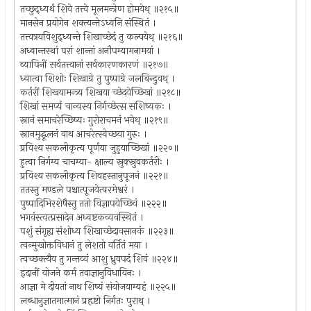
तच्छुद्ध्यर्थं शिवे तत्त्वे मूलमन्त्रेण होमयेथ् ॥२१५॥
मानसेन प्रयोगेन शक्त्यन्तेऽध्वनि संस्थितं ।
तत्त्वत्रयविशुद्ध्यन्ते शिखाच्छेदं तु कल्पयेथ् ॥२१६॥
अध्वान्तस्थां परां शान्तां अनौपम्यामनामयां ।
व्यापिनीं सर्वतत्त्वानां सर्वकारणकारणं ॥२१७॥
ध्यात्वा शिशोः शिखाग्रे तु पुष्पाग्रे जलबिन्दुवथ् ।
कर्तरीं शिखयामन्त्र्य शिखया च्छेदयेच्छिखां ॥२१८॥
शिखां समर्प्य चान्यस्य निर्गच्छेत्स सशिष्यकः ।
स्नानं समाचरेच्छिष्यः गुरोराचमनं भवेथ् ॥२१९॥
स्नानमुद्धूलनं वाथ आचरेत्स्वेच्छया गुरुः ।
प्रविश्य सकलीकृत्य पूर्णया जुहुयाच्छिखां ॥२२०॥
हुत्वा निर्गम्य चाचम्या- क्षाल्य स्रुक्स्रुवकर्तरीः ।
प्रविश्य सकलीकृत्य शिवहस्तानुपूजनं ॥२२१॥
ततस्तु मण्डले पश्चात्पूजयेत्परमेश्वरं ।
पुष्पादिभिरशेषैस्तु ततो विज्ञापयेच्छिवं ॥२२२॥
भगवंस्त्वत्प्रसादेन अध्वष्टकव्यवस्थितं ।
पशुं संगृह्य संशोध्य शिखाच्छेदावसानकं ॥२२३॥
त्वन्मुखोक्तविधानं तु लेशतो वर्तितं मया ।
त्वच्छक्त्यैव तु गन्तव्यं आशु ध्रुवपदं शिवं ॥२२४॥
इदानीं योजने कर्म तवाज्ञानुविधायिनः ।
आज्ञा मे दीयतां नाथ शिष्यं संयोजयाम्यहं ॥२२५॥
लब्धानुज्ञातमात्मानं प्रहृष्टो निर्गतः पुराथ् ।