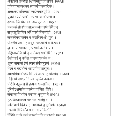
अर्धहस्तो व्रजेदग्निं शिष्यमाहूय प्रोक्षयेथ् ॥२२६॥
पूर्ववच्चासनस्थस्य सकलीकरणादिकं ।
अन्तःकरणविन्यासं नाडीसंधानपूर्वकं ॥२२७॥
पूजनं तर्पणं चाग्नौ मन्त्राणां च शिवस्य च ।
दशभागविभागेन यथा द्रव्यानुसारतः ॥२२८॥
मन्त्रान्संशोधयेत्पश्चात्सकलीकरणे स्थितान् ।
सकृदाहुतियोगेन अधिकारो विवर्ज्यतां ॥२२९॥
सकलीकरणत्वेन न कदाचित्पशोः पुनः ।
योजनीयं प्रयोगं तु अधुना कथयामि ते ॥२३०॥
ज्ञात्वा चारप्रमाणं तु प्राणसंचारमेव च ।
षड्विधाध्वविभागं तु प्राणैकत्र यथास्थितं ॥२३१॥
हंसोच्चारं तु वर्णैश्च कारणत्यागमेव च ।
शून्यं समरसं ज्ञेयं त्यागं संयोगमुद्भवं ॥२३२॥
भेदनं च पदार्थानां भावप्राप्तिवशात्पुनः ।
आत्मविद्याशिवव्याप्तिं एवं ज्ञात्वा तु योजयेथ् ॥२३३॥
तद्विभागं प्रवक्ष्यामि यथा ज्ञायेत तत्त्वतः ।
षट्त्रिंशदङ्गुलश्चारो हृत्पद्माद्यावशक्तितः ॥२३४॥
तुटिषोडशमानेन कालेन कलितः प्रिये ।
संचरन्तं विभागेन यथावत्तं शृणुष्व मे ॥२३५॥
हृत्पद्माद्यावदयनं भागमेकं त्यजेत्तु सः ।
नासिकाग्रे द्वितीयं तु शक्त्यन्ते तु तृतीयकं ॥२३६॥
तत्रस्थो विनिवर्तेत यावत्तत्त्वं न विन्दति ।
विदिते तु परे तत्त्वे तत्रस्थोऽपि न बाध्यते ॥२३७॥