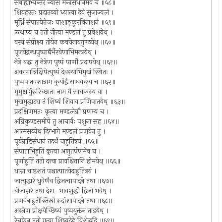
सबाह्याभ्यन्तरं न्यासं मन्त्रसंधानमेव च ॥५८॥
शिवहस्तः प्रदातव्यो ध्यात्वा देवं सुजाज्वलं ।
मूर्ध्नि संपातयेत्तेजः पाशाङ्कुरविनाशनं ॥५९॥
उत्थाप्य च ततो नीत्वा मण्डलं तु प्रवेशयेथ् ।
वस्त्रं संप्रोक्ष्य तोयेन कवचेनावगुण्ठयेथ् ॥६०॥
पूजयेद्गन्धपुष्पाद्यैर्भैरवेणाभिमन्त्रयेथ् ।
नेत्रे बद्धा तु नेत्रेण पुष्पं पाणौ प्रदापयेथ् ॥६१॥
अकामान्निक्षिपेत्पुष्पं देवस्याभिमुखं स्थितः ।
पुष्पपातवशान्नाम कुर्याद्वै साधकस्य च ॥६२॥
मुमुक्षोर्गुरुरिच्छातः नाम वै साधकस्य वा ।
मुखमुद्घाट्य तं शिष्यं शिवाय प्रणिपातयेथ् ॥६३॥
प्रदक्षिणमतः कृत्वा मण्डलेग्नौ प्रणम्य च ।
अग्निकुण्डसमीपे तु आचार्यः पशुना सह ॥६४॥
आत्मसव्येथ दिग्भागे मण्डलं प्रणवेन तु ।
पूर्वन्नाडिसंधानं तदर्थं चाहुतित्रयं ॥६५॥
संपाताभिहुतिं कृत्वा अणुतर्पणमेव च ।
पूर्णाहुतिं ततो दत्त्वा प्रायश्चित्तानि होमयेथ् ॥६६॥
धाम्ना चाष्टशतं पश्चात्पातयेदाहुतित्रयं ।
जात्युद्धारे ध्रुवेणैव द्विजत्वापादने तथा ॥६७॥
बीजाहारे तथा देश- भावशुद्धौ द्विजो भवेथ् ।
प्रणवेनाहुतीस्तिस्रो रुद्रांशापादने तथा ॥६८॥
अस्त्रेण प्रोक्षयेच्छिष्यं पुष्पयुक्तेन ताडयेथ् ।
रेचकेन ततो गत्वा शिष्यदेहे विशेद्धृदि ॥६९॥