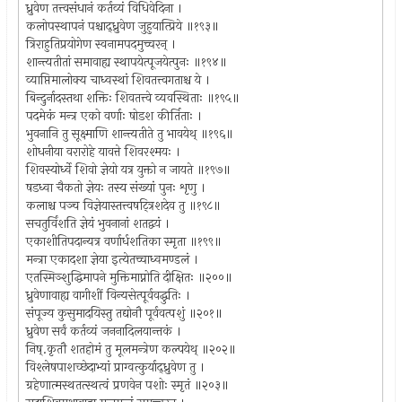
ध्रुवेण तत्त्वसंधानं कर्तव्यं विधिवेदिना ।
कलोपस्थापनं पश्चाद्ध्रुवेण जुहुयात्प्रिये ॥१९३॥
त्रिराहुतिप्रयोगेण स्वनामपदमुच्चरन् ।
शान्त्यतीतां समावाह्य स्थापयेत्पूजयेत्पुनः ॥१९४॥
व्याप्तिमालोक्य चाध्वस्थां शिवतत्त्वगताश्च ये ।
बिन्दुर्नादस्तथा शक्तिः शिवतत्त्वे व्यवस्थिताः ॥१९५॥
पदमेकं मन्त्र एको वर्णाः षोडश कीर्तिताः ।
भुवनानि तु सूक्ष्माणि शान्त्यतीते तु भावयेथ् ॥१९६॥
शोधनीया वरारोहे यावत्ते शिवरश्मयः ।
शिवस्योर्ध्वे शिवो ज्ञेयो यत्र युक्तो न जायते ॥१९७॥
षडध्वा चैकतो ज्ञेयः तस्य संख्यां पुनः शृणु ।
कलाश्च पञ्च विज्ञेयास्तत्त्वषट्त्रिशदेव तु ॥१९८॥
सचतुर्विंशति ज्ञेयं भुवनानां शतद्वयं ।
एकाशीतिपदान्यत्र वर्णार्धशतिका स्मृता ॥१९९॥
मन्त्रा एकादशा ज्ञेया इत्येतच्चाध्वमण्डलं ।
एतस्मिञ्शुद्धिमापने मुक्तिमाप्नोति दीक्षितः ॥२००॥
ध्रुवेणावाह्य वागीशीं विन्यसेत्पूर्ववद्धुतिः ।
संपूज्य कुसुमादयिस्तु तद्योनौ पूर्ववत्पशुं ॥२०१॥
ध्रुवेण सर्वं कर्तव्यं जननादिलयान्तकं ।
निष्.कृतौ शतहोमं तु मूलमन्त्रेण कल्पयेथ् ॥२०२॥
विश्लेषपाशच्छेदाभ्यां प्राग्वत्कुर्याद्ध्रुवेण तु ।
ग्रहेणात्मस्थतत्स्थत्वं प्रणवेन पशोः स्मृतं ॥२०३॥