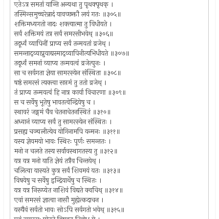
एतेऽत्र समतां यान्ति अन्यथा तु पृथक्पृथक् ।
तस्मिन्समुच्चरेन्नादं यावच्छक्तौ लयं गतः ॥३०५॥
शक्तिमध्यगतो नादः शक्त्यात्मा तु विधीयते ।
सर्वं शक्तिमयं तत्र सर्वं समरसीभवेथ् ॥३०६॥
तदूर्ध्वं व्यापिनीं प्राप्य सर्वं तन्मयतां व्रजेथ् ।
समन्ताद्व्याप्नुयाद्यस्माद्व्यापिनीत्यभिधीयते ॥३०७॥
तदूर्ध्वं समनां व्याप्य तन्मयत्वं व्रजेत्पुनः ।
सा च सर्वगता ज्ञेया सामरस्येन संस्थिता ॥३०८॥
षष्ठं समरसं त्यक्त्वा सप्तमं तु ततो व्रजेथ् ।
तं प्राप्य तन्मयत्वं हि नात्र कार्या विचारणा ॥३०९॥
स च सर्वेषु भूतेषु भावतत्वेन्द्रियेषु च ।
स्थावरं जङ्गमं चैव चेतनाचेतनस्थितं ॥३१०॥
अध्वानं व्याप्य सर्वं तु सामरस्येन संस्थितः ।
प्रसह्य चञ्चलीत्येव योगिनामपि यन्मनः ॥३११॥
यस्य ज्ञेयमयो भावः स्थिरः पूर्णः समन्ततः ।
मनो न चलते तस्य सर्वावस्थागतस्य तु ॥३१२॥
यत्र यत्र मनो याति ज्ञेयं तत्रैव चिन्तयेथ् ।
चलित्वा यास्यते कुत्र सर्वं शिवमयं यतः ॥३१३॥
विषयेषु च सर्वेषु इन्द्रियार्थेषु च स्थितः ।
यत्र यत्र निरूप्येत नाशिवं विद्यते क्वचिथ् ॥३१४॥
एवां समरसं ज्ञात्वा नासौ मुह्येत्कदाचन ।
यस्यैवं सर्वतो भावः सोऽपि सर्वगतो भवेथ् ॥३१५॥