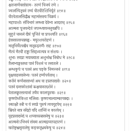
क्षतजार्णवसांग्राम- तरणं विजयं रणे ।
ज्वलत्पितृवनं रम्यं वीरवीरेशिभिर्वृतं ॥१४॥
वीरवेतालसिद्धैश्च महामांसस्य विक्रयं ।
महापाशोः संविभागं लब्ध्वा देवेभ्य आदराथ् ॥१५॥
आत्मना पूजयन्देवं जपन्ध्यायन्स्तुवन्नपि ।
सुहुतं चानलं दीप्तं पूजितं वा प्रपश्यति ॥१६॥
हंससारसचक्राह्व- मयूरशवरोहणं ।
मातृभिर्भैरवश्चैव मातृरुद्रगणैः सह ॥१७॥
भैरवं भैरवीं दृष्ट्वा सिद्ध्यत्यत्र न संशयः ।
शुभाः स्वप्ना मयाख्याता अशुभांश्च निबोध मे ॥१८॥
तैलाभ्यङ्गस्तथा पानं विशनं च रसातले ।
अन्धकूपे च पतनं अथ पङ्के निमज्जनं ॥१९॥
वृक्षवाहनयानेभ्यः पतनं हर्म्यपर्वताथ् ।
कर्तनं कर्णनासाभ्यां अथ वा हस्तपादयोः ॥२०॥
पतनं दन्तकोशानां ऋक्षवानरदर्शनं ।
वेतालक्रूरसत्वानां तथैव कालपूरुषाः ॥२१॥
कृष्णोर्ध्वकेशा मलिनाः कृष्णमाल्याम्बरच्छदाः ।
रक्ताक्षी स्त्री च यं स्वप्ने पुरुषं त्ववगूहयेथ् ॥२२॥
म्रियते नात्र संदेहो यदि शान्तिं न कारयेथ् ।
गृहप्रसादभेदं च शय्यावस्त्रासनेषु च ॥२३॥
आत्मनोऽभिभवं संख्य आत्मद्रव्यापहारणं ।
खरोष्ट्रश्वसृगालेषु कङ्कगृध्रबकेषु च ॥२४॥