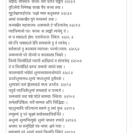
तदादिः संस्थितः कालः सर्वं चरति वाङ्मयं ॥२८२॥
तुटिर्लवो निमेषश्च काष्ठा चैव कला तथा ।
मुहूर्तश्चाप्यहोरात्रः पक्षो मास ऋतुस्तथा ॥२८३॥
अयनं वत्सरश्चैव युगं मन्वन्तरं तथा ।
कल्पश्चैव महाकल्पः शक्त्यन्ते तं परित्यजेथ् ॥२८४॥
व्यापिन्यन्ते परः कालः स तदङ्गी त्यजेत्तु तं ।
स च सप्तदशो ज्ञेयः परार्धपरतः स्थितः ॥२८५ ॥
सोऽपि चाष्टादशो देवि समनान्ते तु तं त्यजेथ् ।
सर्वकालं तु कालस्य व्यापकः परमोऽव्ययः ॥२८६॥
उन्मन्यन्ते परे योज्यो न कालस्तत्र विद्यते ।
नित्यो नित्योदितो व्यापी आदिरूपं न संत्यजेथ् ॥२८७॥
तं च नित्योदितं प्राप्य तन्मयो जायते सदा ।
कालत्यागो भवेदेवं शून्यभावस्त्वथोच्यते ॥२८८॥
ऊर्ध्वशून्यमधःशून्यं मध्यशून्यं तृतीयकं ।
शून्यत्रयं चलं ह्येतत्तदधो मध्य ऊर्ध्वतः ॥२८९॥
चतुर्थं व्यापिनीशून्यं समनायां च पञ्चमं ।
उन्मनायां तथा षष्ठं षडेते सामयाः स्थिताः ॥२९०॥
तत्त्वेनाधिष्ठिताः सर्वे सामया अपि सिद्धिदाः ।
षट्शून्यानि परित्यज्य सप्तमे तु लयं कुरु ॥२९१॥
तच्छून्यं तु परं सूक्ष्मं सर्वावस्थाविवर्जितं ।
अशून्यं शून्यमित्युक्तं शून्यं चाभाव उच्यते ॥२९२॥
अभावः स समुद्दिष्टो यत्र भावाः क्षयं गताः ।
सत्तामात्रं परं शान्तं तत्पदं किमपि स्थितं ॥२९३॥