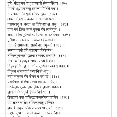
तुटिः षोडशका या तु प्राणान्ते संव्यवस्थिता ॥३२७॥
कालो भ्रूक्षेपमात्रस्तु तत्रान्ते कीर्तितो मया ।
तं परापरभागेन पुनरेव त्रिधा कुरु ॥३२८॥
अपरः षोडशो यावत्कालः सप्तदशः परः ।
परापरस्तु यः कालः स प्रियेऽष्टादशः प्रभुः ॥३२९॥
प्राण एवं त्रिधा कालं कृत्वा चैव त्यजेत्पुनः ।
अपरः शक्तिमूर्धस्थो व्यापिन्यां च द्वितीयकः ॥३३०॥
तृतीयः समनास्थाने तत्कालविषुवत्स्मृतं ।
एतत्षष्ठं समाख्यातं सप्तमं तात्व्वमुच्यते ॥३३१॥
उन्मना परतो देवि तत्रात्मानं नियोजयेथ् ।
तस्मिन्युक्तस्ततो ह्यात्मा तन्मयश्च प्रजायते ॥३३२॥
तत्त्वाख्यं विषुवद्देवि सर्वेषां परतः स्थितं ।
विषुवदेवंविधं ज्ञात्वा को न मुच्येत बन्धनाथ् ॥३३३॥
विषुवत्ते समाख्यातं पदार्थभेदनं शृणु ।
त्यागं चानुभवं चैव योजनं च परे पदे ॥३३४॥
पदार्थैकादशी ज्ञेया उन्मनान्तः परो भवेथ् ।
भेदयेज्ज्ञानशूलेन ज्ञानं ज्ञेयस्य ज्ञापकं ॥३३५॥
ज्ञापकं बोधमतुलं दीपवद्योतनं यतः ।
दीपहस्तो यथा कश्चिद्द्रव्यमालोक्य चाहरेथ् ॥३३६॥
एवं ज्ञानेन च ज्ञेयं तस्मिन्कुर्यात्तु संस्थितं ।
ज्ञानं वै लक्षणं प्रोक्तं ज्ञेयतत्वस्य सुव्रते ॥३३७॥
लक्षणं गुण आख्यातः कला तत्त्वस्य सर्वदा ।