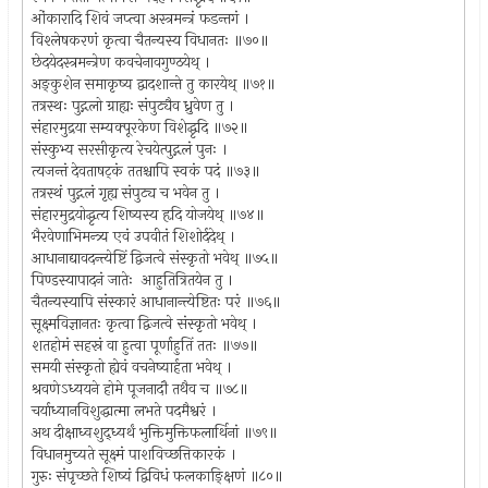
ओंकारादि शिवं जप्त्वा अस्त्रमन्त्रं फडन्तगं ।
विश्लेषकरणं कृत्वा चैतन्यस्य विधानतः ॥७०॥
छेदयेदस्त्रमन्त्रेण कवचेनावगुण्ठयेथ् ।
अङ्कुशेन समाकृष्य द्वादशान्ते तु कारयेथ् ॥७१॥
तत्रस्थः पुद्गलो ग्राह्यः संपुट्यैव ध्रुवेण तु ।
संहारमुद्रया सम्यक्पूरकेण विशेद्धृदि ॥७२॥
संस्कुभ्य सरसीकृत्य रेचयेत्पुद्गलं पुनः ।
त्यजन्तं देवताषट्कं ततश्चापि स्वकं पदं ॥७३॥
तत्रस्थं पुद्गलं गृह्य संपुट्य च भवेन तु ।
संहारमुद्रयोद्धृत्य शिष्यस्य हृदि योजयेथ् ॥७४॥
भैरवेणाभिमन्त्र्य एवं उपवीतं शिशोर्ददेथ् ।
आधानाद्यावदन्त्येष्टिं द्विजत्वे संस्कृतो भवेथ् ॥७५॥
पिण्डस्यापादनं जातेः आहुतित्रितयेन तु ।
चैतन्यस्यापि संस्कारं आधानान्त्येष्टितः परं ॥७६॥
सूक्ष्मविज्ञानतः कृत्वा द्विजत्वे संस्कृतो भवेथ् ।
शतहोमं सहस्रं वा हुत्वा पूर्णाहुतिं ततः ॥७७॥
समयी संस्कृतो ह्येवं वचनेष्यार्हता भवेथ् ।
श्रवणेऽध्ययने होमे पूजनादौ तथैव च ॥७८॥
चर्याध्यानविशुद्धात्मा लभते पदमैश्वरं ।
अथ दीक्षाध्वशुद्ध्यर्थं भुक्तिमुक्तिफलार्थिनां ॥७९॥
विधानमुच्यते सूक्ष्मं पाशविच्छत्तिकारकं ।
गुरुः संपृच्छते शिष्यं द्विविधं फलकाङ्क्षिणं ॥८०॥