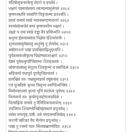
महिषोलूककाकेषु रोहणं च प्रवर्तनं ।
भक्षणं पक्वमांसस्य रक्तमाल्यानुलेपनं ॥२५॥
कृष्णरक्तानि वस्त्राणि विकृतात्मा प्रपश्यति ।
हसनं वल्गनं स्वप्ने म्लानस्रग्दामधारणं ॥२६॥
स्वमांसोत्कर्तनं बन्धं कृष्णसर्पेण भक्षणं ।
उद्वाहं च तथा स्वप्ने दृष्ट्वा नैव प्रसिध्यति ॥२७॥
अशुभा ह्येवमाख्याता विज्ञेया देशिकोत्तमैः ।
शुभास्तत्रानुमेद्यास्तु अशुभेषु तु होमयेथ् ॥२८॥
अष्टोत्तरशतं धाम्ना प्रायश्चित्ताद्विशुद्ध्यति ।
पूर्ववत्सकलीकृत्य विघ्नोच्चाटनरक्षणं ॥२९॥
वेष्टनं पूर्ववत्कुर्याच्छिवम्भः शिवहस्तकं ।
लोकपालांस्तु संपूज्य शिवकुम्भं च स्थण्डिलं ॥३०॥
अग्निकार्यं यथापूर्वं पूर्णाहुतिप्रपातनं ।
प्रायश्चित्तं ततः पश्चाद्दुस्वप्नार्थं यदुक्तवान् ॥३१॥
एवं पूजादिकं कृत्वा विसृज्य स्थण्डिलच्छिवं ।
निर्माल्यापनयं कृत्वा भूमिं संशोध्य पूर्ववथ् ॥३२॥
नित्यकर्म ततः कुर्यात्पूजाहोमजपादिकं ।
नित्याह्निके समाप्ते तु नैमित्तिकमथाचरेथ् ॥३३॥
उपलिप्य शिवाम्भोभिर्ब्रम्ह्मस्थानं प्रपूजयेथ् ।
भावेन गन्धपुष्.पाद्यैः ततो मण्डलमालिखेथ् ॥३४॥
करणीं खटिकां चैव भैरवेण प्रपूजयेथ् ।
धाम्ना तु रजसां पातः सिताद्यश्वागमोदितः ॥३५॥