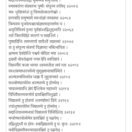
सदाशिवमथावाह्य मूलमन्त्रं समुच्चरन् ।
नमस्कारेण संस्थाप्य पुष्पैः संपूज्य तर्पयेथ् ॥२०४॥
मनः पुर्यष्टकांशं तु विन्यसेत्कारणेश्वरे ।
प्रणवादि समुच्चार्य मनःसंज्ञां नमस्तथा ॥२०५॥
विन्यस्य पूजयेत्पश्चात्संज्ञास्वाहान्तमेव च ।
आहुतित्रितयं हुत्वा पुर्यष्टांशाद्विशुद्ध्यति ॥२०६॥
ततो विसर्जयेद्देवं कारणं च सदाशिवं ।
पुष्पादिभिः समभ्यर्च्य वागीशीं तदनन्तरं ॥२०७॥
ता तु संपूज्य संतर्प्य विज्ञाप्या भक्तिभाविता ।
क्षमस्व देवदेवेशि पश्वर्थं खेदिता मया ॥२०८॥
इदानीं नोपरोद्धव्यं गच्छ देवि स्वविष्टपं ।
विसर्ज्यैवं कला भाव्या शान्त्यतीता लयं गता ॥२०९॥
स्वशक्त्याधारपर्यन्ते सुसूक्ष्माभावसंस्थिते ।
आत्मतत्त्वविभागेन धाम्ना वै जुहुयाच्छतं ॥२१०॥
सशबोच्चारयोगेन आत्मतत्त्वे तु होमयेथ् ।
मायातत्त्वावधि ज्ञेयं दैशिकेन महाध्वरे ॥२११॥
विधिवैकल्यकर्मार्थं प्रायश्चित्तविशुद्धये ।
विद्यातत्वे तु होतव्यं शतमष्टोत्तरं प्रिये ॥२१२॥
उपांशूच्चरयोगेन विद्यातत्त्वे तु होमयेथ् ।
सदाशिवान्तमध्वानं विद्यातत्त्वं विनिर्दिशेथ् ॥२१३॥
मन्त्रोच्चरवोलोमेन प्रायश्चित्तं तु यद्भवेथ् ।
तद्विशुद्ध्यै स होमः स्याद्विद्यातत्त्वे तु यः कृतः ॥२१४॥
मनोविज्ञानवैकल्यात्प्रायश्चित्तं तु यद्भवेथ् ।