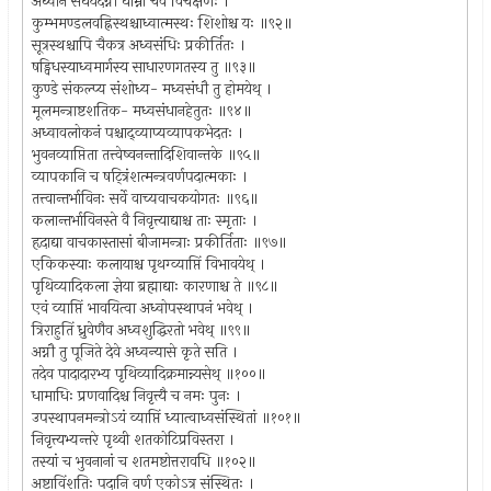
अध्वानं संधयेदग्नौ धाम्ना चैव विचक्षणः ।
कुम्भमण्डलवह्निस्थश्चाध्वात्मस्थः शिशोश्च यः ॥९२॥
सूत्रस्थश्चापि चैकत्र अध्वसंधिः प्रकीर्तितः ।
षड्विधस्याध्वमार्गस्य साधारणगतस्य तु ॥९३॥
कुण्डे संकल्प्य संशोध्य- मध्वसंधौ तु होमयेथ् ।
मूलमन्त्राष्टशतिक- मध्वसंधानहेतुतः ॥९४॥
अध्वावलोकनं पश्चाद्व्याप्यव्यापकभेदतः ।
भुवनव्याप्तिता तत्त्वेष्वनन्तादिशिवान्तके ॥९५॥
व्यापकानि च षट्त्रिंशत्मन्त्रवर्णपदात्मकाः ।
तत्त्वान्तर्भाविनः सर्वे वाच्यवाचकयोगतः ॥९६॥
कलान्तर्भाविनस्ते वै निवृत्त्याद्याश्च ताः स्मृताः ।
हृदाद्या वाचकास्तासां बीजामन्त्राः प्रकीर्तिताः ॥९७॥
एकिकस्याः कलायाश्च पृथग्व्याप्तिं विभावयेथ् ।
पृथिव्यादिकला ज्ञेया ब्रह्माद्याः कारणाश्च ते ॥९८॥
एवं व्याप्तिं भावयित्वा अध्वोपस्थापनं भवेथ् ।
त्रिराहुतिं ध्रुवेणैव अध्वशुद्धिरतो भवेथ् ॥९९॥
अग्नौ तु पूजिते देवे अध्वन्यासे कृते सति ।
तदेव पादादारभ्य पृथिव्यादिक्रमान्न्यसेथ् ॥१००॥
धामाधिः प्रणवादिश्च निवृत्त्यै च नमः पुनः ।
उपस्थापनमन्त्रोऽयं व्याप्तिं ध्यात्वाध्वसंस्थितां ॥१०१॥
निवृत्त्यभ्यन्तरे पृथ्वी शतकोटिप्रविस्तरा ।
तस्यां च भुवनानां च शतमष्टोत्तरावधि ॥१०२॥
अष्टाविंशतिः पदानि वर्ण एकोऽत्र संस्थितः ।