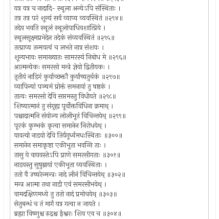
यत्र यत्र च नादादि- स्थूला अन्येऽपि संस्थिताः ।
तत्र तत्र परं शून्यं सर्वं व्याप्य व्यवस्थितं ॥२९४॥
तदेव भवति स्थूलं स्थूलोपाधिवशात्प्रिये ।
स्थूलसूक्ष्मप्रभेदेन तदेकं संव्यवस्थितं ॥२९५॥
तत्प्राप्य तन्मयत्वं च लभते नात्र संशयः ।
शून्यभावः समाख्यातः सामरस्यं निबोध मे ॥२९६॥
आत्मन्येकः समरसो मन्त्रे ज्ञेयो द्वितीयकः ।
तृतीयं नाडिगं कुर्याच्छक्तौ कुर्याच्चतुर्थकं ॥२९७॥
व्यापिन्यां पञ्चमं प्रोक्तं समनायां तु षष्ठकं ।
तात्वः समरसो देवि सप्तमस्तु विधीयते ॥२९८॥
शिष्यात्मानं तु संगृह्य पूर्वोक्तविधिना क्रमाथ् ।
पश्चादात्मनि संयोज्य लोलीभूतं विचिन्तयेथ् ॥२९९॥
पूरकं कुम्भकं कृत्वा समानेन निरोधयेथ् ।
यावत्यो नाडयो देवि तिर्यगूर्ध्वमधःस्थिताः ॥३००॥
समानेन समाकृष्टा एकीभूता भवन्ति ताः ।
तासु ये वायवस्तेऽपि प्राणे समरसीगताः ॥३०१॥
नाडयस्तु सुषुम्नायां एकीभूता व्यवस्थिताः ।
ततो वै उच्चरेन्मन्त्रः नादे लीनं विचिन्तयेथ् ॥३०२॥
मन्त्र आत्मा तथा नाडी एवं समरसीभवेथ् ।
वामदक्षिणमध्ये तु ततो नादं प्रमोचयेथ् ॥३०३॥
सेतुबन्धं च तं मार्गं यत्र गत्वा न जायते ।
ब्रह्मा विष्णुश्च रुद्रश्च ईश्वरः शिव एव च ॥३०४॥