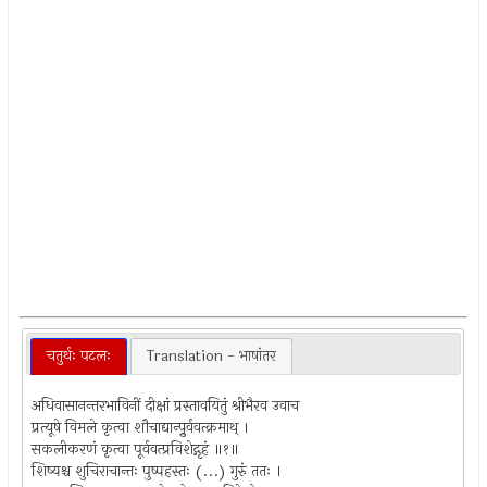
चतुर्थः पटलः
Translation - भाषांतर
अधिवासानन्तरभाविनीं दीक्षां प्रस्तावयितुं श्रीभैरव उवाच
प्रत्यूषे विमले कृत्वा शौचाद्यान्पुर्र्ववत्क्रमाथ् ।
सकलीकरणं कृत्वा पूर्ववत्प्रविशेद्गृहं ॥१॥
शिष्यश्च शुचिराचान्तः पुष्पहस्तः (...) गुरुं ततः ।