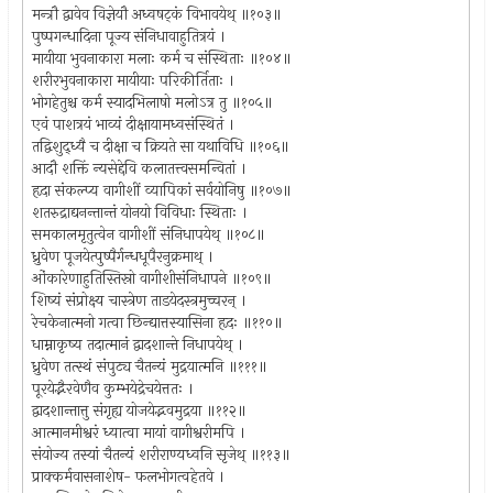
मन्त्रौ द्वावेव विज्ञेयौ अध्वषट्कं विभावयेथ् ॥१०३॥
पुष्पगन्धादिना पूज्य संनिधावाहुतित्रयं ।
मायीया भुवनाकारा मलाः कर्म च संस्थिताः ॥१०४॥
शरीरभुवनाकारा मायीयाः परिकीर्तिताः ।
भोगहेतुश्च कर्म स्यादभिलाषो मलोऽत्र तु ॥१०५॥
एवं पाशत्रयं भाव्यं दीक्षायामध्वसंस्थितं ।
तद्विशुद्ध्यै च दीक्षा च क्रियते सा यथाविधि ॥१०६॥
आदौ शक्तिं न्यसेद्देवि कलातत्त्वसमन्वितां ।
हृदा संकल्प्य वागीशीं व्यापिकां सर्वयोनिषु ॥१०७॥
शतरुद्राद्यनन्तान्तं योनयो विविधाः स्थिताः ।
समकालमृतुत्वेन वागीशीं संनिधापयेथ् ॥१०८॥
ध्रुवेण पूजयेत्पुष्पैर्गन्धधूपैरनुक्रमाथ् ।
ओंकारेणाहुतिस्तिस्रो वागीशीसंनिधापने ॥१०९॥
शिष्यं संप्रोक्ष्य चास्त्रेण ताडयेदस्त्रमुच्चरन् ।
रेचकेनात्मनो गत्वा छिन्द्यात्तस्यासिना हृदः ॥११०॥
धाम्नाकृष्य तदात्मानं द्वादशान्ते निधापयेथ् ।
ध्रुवेण तत्स्थं संपुट्य चैतन्यं मुद्रयात्मनि ॥१११॥
पूरयेद्भैरवेणैव कुम्भयेद्रेचयेत्ततः ।
द्वादशान्तात्तु संगृह्य योजयेद्भवमुद्रया ॥११२॥
आत्मानमीश्वरं ध्यात्वा मायां वागीश्वरीमपि ।
संयोज्य तस्यां चैतन्यं शरीराण्यध्वनि सृजेथ् ॥११३॥
प्राक्कर्मवासनाशेष- फलभोगत्वहेतवे ।