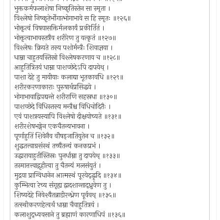
भुक्तकर्मफलाशेषा निष्कृतिस्तेन सा स्मृता ।
विश्लेषो निष्कृतेर्भोगात्भोगाभावे स हि स्मृतः ॥१२६॥
भोक्तृत्वं विषयासक्तिर्मलकार्यं प्रकीर्तितं ।
भोक्तृत्वाभावस्तत्रैव शरीरेण तु यत्कृतं ॥१२७॥
विश्लेषः क्रियते तस्य पशोर्मन्त्रैः शिवाज्ञया ।
धाम्ना चाहुतयस्तिस्रो विश्लेषकरणाय च ॥१२८॥
आहुतित्रितयं धाम्ना पाशच्छेदेऽपि दापयेथ् ।
पाशा देहे तु मायीयाः कलाद्या भूतकावधि ॥१२९॥
शरीरकरणाकाराः पुरुषार्थप्रसिद्धये ।
भोगाभावाद्विपद्यन्ते शरीराणि सहस्रधा ॥१३०॥
पाशच्छेदे विधिस्तस्य मन्त्रैश्च विधिचोदितैः ।
एवं पाशत्रयस्यापि विश्लेषो दीक्षयोच्यते ॥१३१॥
शरीरशेषभङ्गेन एकचैतन्यभावना ।
पूर्णाहुतिं शिवेनैव वौषड्जातियुतेन च ॥१३२॥
शुद्धतत्त्वाग्रसंस्थं तच्चैतन्यं कनकप्रभं ।
उद्धारायाहुतीस्तिस्रः पुनर्धाम्ना तु दापयेथ् ॥१३३॥
तस्मात्तत्त्वाद्गृहीत्वा तु चैतन्यं मलसंयुतं ।
मुद्रया प्राग्विधानेन आत्मस्थं पूरयेद्द्धृदि ॥१३४॥
कुम्भित्वा रेच्य संगृह्य द्वादशान्ताद्ध्रुवेण तु ।
शिष्यदेहे निवेश्यैतन्नाडीरन्ध्रेण पूर्ववथ् ॥१३५॥
तत्स्थीकरणहेत्वर्थं धाम्ना चैवाहुतित्रयं ।
कलाशुद्ध्यवसाने तु ब्रह्माणं कारणाधिपं ॥१३६॥