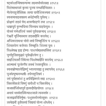
षट्कोशान्विषयान्पञ्च तदन्तर्भावयेत्सदा ॥१५९॥
विशेषस्थापनं कृत्वा पूज्या गन्धादिभिस्ततः ।
भैरवेणाहुतीस्तिस्रः तस्या वागीशिकल्पना ॥१६०॥
स्वनामावाहनाद्यस्य अर्धहोमादि पूर्ववथ् ।
प्रोक्षणं ताडनं छेद आकर्षग्रहणे तथा ॥१६१॥
धाम्नापूर्य कुम्भयित्वा छित्त्वाथ ग्राहयेत्पुनः ।
योजनं गर्भधारित्वं जननं पूर्ववत्क्रमाथ् ॥१६२॥
ऐश्वरीं मूर्तिमास्थाय ताडनादीनि कारयेथ् ।
अधिकारस्थथा भोगो लयो निष्कृतिरेव च ॥१६३॥
शिवरूपेण कर्तव्याः निष्कृतिः शिरसा पुनः ।
विश्लेषश्च हृदा होम्यः पाशच्छेदस्तथासिना ॥१६४॥
पूर्णाहुतिसमुद्धारं पूर्ववद्भैरवेण तु ।
सदाशिवतनौ स्थित्वा विश्लेषादीनि कारयेथ् ॥१६५॥
आत्मस्थं पूरकेणैव तत्स्थं रेचकवृत्तितः ।
स्वनाम्नोच्चारयेद्विष्णुं ध्यात्वावाह्य तु स्थापयेथ् ॥१६६॥
पूजयेत्पुष्पगन्धाद्यैः तर्पणाहुतित्रयं ।
रसं पुर्यष्टकांशं तु अर्पयेद्विष्णवे सदा ॥१६७॥
विसर्जयेत्ततो विष्णुं वागीशीं च विसर्जयेथ् ।
कलासंधिर्यथापूर्वं ह्रस्वदीर्घप्रयोगतः ॥१६८॥
अभावं भावयेत्तस्मिन्पाशजाले त्वनन्तके ।
कलाद्वयविनिर्मुक्तः पशुरूर्ध्वगमोत्सुकः ॥१६९॥
तस्येदानीं तृतीयस्यां विद्यायां योज्य शोधयेथ् ।