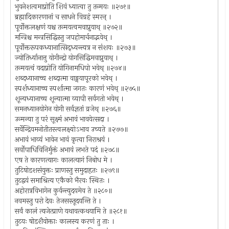
भुवनेशत्वमाप्नोति शिवं ध्यात्वा तु तन्मयः ॥२७१॥
ब्रह्मादिकारणानां च साधने विग्रहं स्मरन् ।
पूर्वोक्तलक्षणं यश्च तन्मयत्वमवाप्नुयाथ् ॥२७२॥
मन्त्रिश्च मन्त्रसिद्धिस्तु जपहोमार्चनाद्भवेथ् ।
पूर्वोक्तरूपकध्यानात्सिद्ध्यन्त्यत्र न संशयः ॥२७३॥
ज्योतिर्ध्यानात्तु योगीन्द्रो योगसिद्धिमवाप्नुयाथ् ।
तन्मयत्वं यदाप्नोति योगिनामधिपो भवेथ् ॥२७४॥
शब्दध्यानाच्च शब्दात्मा वाङ्मयापूरको भवेथ् ।
स्पर्शध्यानाच्च स्पर्शात्मा जगतः कारणं भवेथ् ॥२७५॥
शून्यध्यानाच्च शून्यात्मा व्यापी सर्वगतो भवेथ् ।
समनध्यानयोगेन योगी सर्वज्ञतां व्रजेथ् ॥२७६॥
उन्मन्या तु परं सूक्ष्मं अभावं भावयेत्सदा ।
सर्वेन्द्रियमनोतीतस्त्वलक्ष्योऽभाव उच्यते ॥२७७॥
अभावं भाव्यं भावेन भावं कृत्वा निराश्रयं ।
सर्वोपाधिविनिर्मुक्तं अभावं लभते पदं ॥२७८॥
एष ते कारणत्यागः कालत्यागं निबोध मे ।
तुटिषोडशसंयुक्तः प्राणस्तु समुदाहृतः ॥२७९॥
तुटद्वयं समाश्रित्य एकैको भैरवः स्थितः ।
अहोरात्रविभागेन कुर्वन्त्युदयमेव ते ॥२८०॥
नवमस्तु परो देवः तेजसस्तूदयन्ति ते ।
सर्वं कालं त्यजेत्प्राणे यथावत्कथयामि ते ॥२८१॥
तुटयः षोडशैवोक्ताः कालस्य करणं तु ताः ।