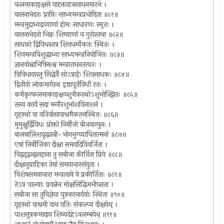
फलमाकाङ्क्षसे यादृक्तादृक्साधनमारभे ।
वासनाभेदतः प्राप्तिः साध्यमन्त्रप्रचोदिता ॥८१॥
मन्त्रमुद्राध्वद्रव्याणां होमः साधारणः स्मृतः ।
वासनाभेदतो भिन्नः शिष्याणां च गुरोस्तथा ॥८२॥
साधको द्विविधस्तत्र शिवधर्म्येकतः स्थितः ।
शिवमन्त्रविशुद्धाध्वा साध्यमन्त्रनियोजितः ॥८३॥
ज्ञानवांश्चाभिषिक्तश्च मन्त्राराधनतत्परः ।
त्रिविधायास्तु सिद्धेर्वै सोऽत्रार्हः शिवसाधकः ॥८४॥
द्वितीयो लोकमार्गस्थ इष्टापूर्तविधौ रतः ।
कर्मकृत्फलमाकाङ्क्षञ्शुभैकस्थोऽशुभोज्झितः ॥८५॥
तस्य कार्यं सदा मन्त्रैरशुभांशविनाशनं ।
गृहस्थो वा यतिर्वासावाश्रमैकतमस्थितः ॥८६॥
मुमुक्षुर्द्विविधः प्रोक्तो निर्बीजो बीजवान्पुनः ।
बालबालिशवृद्धस्त्री- भोगभुग्व्याधितात्मनां ॥८७॥
एषां निर्बीजिका दीक्षा समयदिविवर्जिता ।
विद्वद्द्वन्द्वसहाना तु सबीजा कीर्तिता प्रिये ॥८८॥
दीक्षानुग्राहिका तेषां समयाचारसंयुता ।
विशेषसमयाचारा मन्त्राख्ये ये प्रकीर्तिताः ॥८९॥
तेऽत्र पाल्याः प्रयत्नेन मोक्षसिद्धिमभीप्सता ।
सबीजा सा तुविज्ञेया पुत्रकाचार्ययोः स्थिता ॥९०॥
गृहस्थो वाश्रमी वाथ यतिः संकल्प्य दीक्षयेथ् ।
पाशसूत्रकमादाय शिष्यदेहेऽवलम्बयेथ् ॥९१॥