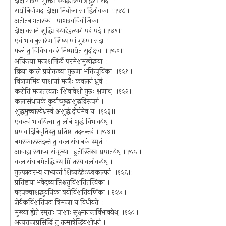
दीक्षामात्रेण मुक्तिः स्याद्भक्रिमात्राद्गुरोः सदा ।
सद्योनिर्वाणदा दीक्षा निर्बीजा सा द्वितीयका ॥१४८॥
अतीतनागतारब्ध- पाशत्रयवियोजिका ।
दीक्षावसाने शुद्धिः स्याद्देहत्यागे परं पदं ॥१४९॥
एवं भावानुसारेण शिष्याणां गुरुणा सदा ।
फलं तु विविधाकारं निष्पाद्येत सुदीक्षया ॥१५०॥
अचिन्त्या मन्त्रशक्तिर्वै परमेशमुखोद्भवा ।
क्रिया काले प्रयोक्तव्या गुरुणा भक्तिपूर्विका ॥१५१॥
विषाणमिव पाशानां मन्त्रैः कवलनं ध्रुवं ।
करोति मन्त्रतत्त्वज्ञः शिवावेशी गुरुः क्षणाथ् ॥१५२॥
कलासंधानकं कुर्याच्छुद्धाशुद्धद्विरूपगं ।
शुद्धमुच्चारयेध्रस्वं अशुद्धं दीर्घमेव च ॥१५३॥
एकत्वं भावयित्वा तु लीनं शुद्धं विभावयेथ् ।
प्रणवादिनिवृत्तिस्तु प्रतिष्ठा तदनन्तरं ॥१५४॥
नमस्कारस्तदन्ते तु कलासंधानकं स्मृतं ।
आवाह्य स्थाप्य संपूज्या- हुतीस्तिस्रः प्रपातयेथ् ॥१५५॥
कलासंधानमेतद्धि व्याप्तिं तस्यावलोकयेथ् ।
गुल्फादारभ्य नाभ्यन्तं शिष्यदेहेऽध्वकल्पनं ॥१५६॥
प्रतिष्ठाया भवेद्व्याप्तिश्चतुर्विंशतितत्त्विका ।
षट्पञ्चाशद्भुवनिका त्रयोविंशतिवर्णिका ॥१५७॥
ज्ञेयैकविंशतिपदा त्रिमन्त्रा च विधीयते ।
मुख्या ह्येते स्मृताः पाशाः सूक्ष्मानन्तर्विभावयेथ् ॥१५८॥
अन्यत्तन्त्रप्रसिद्धिं तु तन्मात्रेन्द्रियशोधनं ।