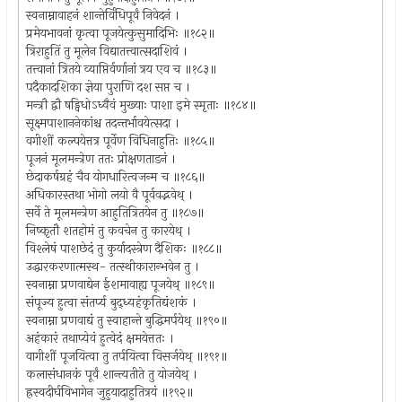
स्वनाम्नावाहनं शान्तेर्विधिपूर्वं निवेदनं ।
प्रमेयभावनां कृत्वा पूजयेत्कुसुमादिभिः ॥१८२॥
त्रिराहुतिं तु मूलेन विद्यातत्त्वात्सदाशिवं ।
तत्त्वानां त्रितये व्याप्तिर्वर्णानां त्रय एव च ॥१८३॥
पदैकादशिका ज्ञेया पुराणि दश सप्त च ।
मन्त्रौ द्वौ षड्विधोऽध्वैवं मुख्याः पाशा इमे स्मृताः ॥१८४॥
सूक्ष्मपाशाननेकांश्च तदन्तर्भावयेत्सदा ।
वगीशीं कल्पयेत्तत्र पूर्वेण विधिनाहुतिः ॥१८५॥
पूजनं मूलमन्त्रेण ततः प्रोक्षणताडनं ।
छेदाकर्षग्रहं चैव योगधारित्वजन्म च ॥१८६॥
अधिकारस्तथा भोगो लयो वै पूर्ववद्भवेथ् ।
सर्वे ते मूलमन्त्रेण आहुतित्रितयेन तु ॥१८७॥
निष्कृतौ शतहोमं तु कवचेन तु कारयेथ् ।
विश्लेषं पाशछेदं तु कुर्यादस्त्रेण दैशिकः ॥१८८॥
उद्धारकरणात्मस्थ- तत्स्थीकारान्भवेन तु ।
स्वनाम्ना प्रणवाद्येन ईशमावाह्य पूजयेथ् ॥१८९॥
संपूज्य हुत्वा संतर्प्य बुद्ध्यहंकृतिद्यंशकं ।
स्वनाम्ना प्रणवाद्यं तु स्वाहान्ते बुद्धिमर्पयेथ् ॥१९०॥
अहंकारं तथाप्येवं हुत्वेदं क्षमयेत्ततः ।
वागीशीं पूजयित्वा तु तर्पयित्वा विसर्जयेथ् ॥१९१॥
कलासंधानकं पूर्वं शान्त्यतीते तु योजयेथ् ।
ह्रस्वदीर्घविभागेन जुहुयादाहुतित्रयं ॥१९२॥