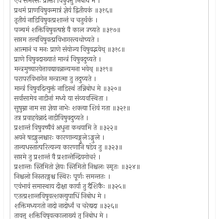
एवं समरसः प्रोक्तो विषुवत्तु निबोध मे ।
प्रथमं प्राणविषुवन्मात्रं ज्ञेयं द्वितीयकं ॥३१६॥
तृतीयं नाडिविषुवत्प्रशान्तं च चतुर्थकं ।
पञ्चमं शक्तिविषुवत्षष्ठं वै काल उच्यते ॥३१७॥
सप्तम तत्त्वविषुवत्प्रविभागस्त्वथोच्यते ।
आत्मानं च मनः प्राणे संयोज्य विषुवद्भवेथ् ॥३१८॥
प्राणे विषुवदाख्यातं मान्त्रं विषुवदुच्यते ।
मन्त्रमुच्चारयेत्तावद्यावन्नान्यमना भवेथ् ॥३१९॥
परापरविभागेन मन्त्रात्मा तु तदुच्यते ।
मान्त्रं विषुवदित्युक्तं नाडिस्थं तन्निबोध मे ॥३२०॥
सर्वासामेव नाडीनां मध्ये या संव्यवस्थिता ।
सुषुम्ना नाम सा ज्ञेया नाभेः शक्त्या शिवं गता ॥३२१॥
तत्र प्रवाहयेन्नादं नाडीविषुवदुच्यते ।
प्रशान्तं विषुवच्चैवं अधुना कथयामि ते ॥३२२॥
अयने षडङ्गुलश्चारः कारणान्यङ्गुलेऽङ्गुले ।
तान्यधस्तात्परित्यज्य कारणानि षडेव तु ॥३२३॥
सप्तमे तु प्रशान्तं वै प्रशान्तेन्द्रियगोचरं ।
प्रशान्तः स्तिमितो ज्ञेयः स्तिमितो निश्चलः स्मृतः ॥३२४॥
निश्चलो निस्तरङ्गश्च स्थिरः पूर्णः समन्ततः ।
एवंभावं समास्थाय दीक्षा कार्या तु दैशिकैः ॥३२५॥
एतत्प्रशान्तविषुवत्शक्त्युपाधिं निबोध मे ।
शक्तिमध्यगतो नादो नादोर्ध्वं च चरेद्यदा ॥३२६॥
तावत्तु शक्तिविषुवत्कालाख्यं तु निबोध मे ।