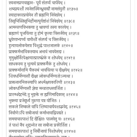
स्वनामप्रणवाह्वान- पूर्वं संतर्प्य चार्पयेथ् ।
शब्दस्पर्शो त्यजेत्तस्मिन्ध्रुवाद्यौ नामसंयुतौ ॥१३७॥
स्वाहाकारप्रयोगेन तौ ब्रह्मणि निवेदयेथ् ।
तिसृभिस्तिसृभिर्होमात्पुर्यष्टांशं निवेदयेथ् ॥१३८॥
आमन्त्रणविभक्त्या तु श्रावणां तस्य कारयेथ् ।
ब्रह्माणं पूजयित्वा तु होमं कृत्वा विसर्जयेथ् ॥१३९॥
ध्रुवेणाभ्यर्च्य वागीशीं संतर्प्य च विसर्जयेथ् ।
हुत्वावलोकयेत्तत्र विशुद्धं पाशजालकं ॥१४०॥
प्राक्कर्मभाविकस्याथ अभावं भावयेत्तदा ।
मुमुक्षोर्निरपेक्षत्वात्प्रारब्ध्रेकं न शोधयेथ् ॥१४१॥
साधकस्य तु भूत्यर्थं प्राक्कर्मैकं तु शोधयेथ् ।
प्राक्कर्मागामि चैकस्थं भावयित्वा च दीक्षयेथ् ॥१४२॥
शिवधर्मिण्यसौ दीक्षा लोकधर्मिण्यतोऽन्यथा ।
प्राक्तनागमिकस्यापि अधर्मक्षयकारिणी ॥१४३॥
लोकधर्मिण्यसौ ज्ञेया मन्त्राराधनवर्जिता ।
प्रारब्धदेहभेदे तु भुङ्क्ते स ह्यणिमादिकान् ॥१४४॥
भुक्त्वा व्रजेदूर्ध्वं गुरुणा यत्र योजितः ।
सकले निष्कले वापि शिष्याचार्यवशाद्भवेद् ॥१४५॥
निर्वाणेऽपि सबीजायां कर्माभावाद्विपद्यते ।
समयाचारपाशं हि दीक्षितः पालयेत्तु यः ॥१४६॥
तं पाशं नैव शुद्ध्येत सा सबीजा प्रकीर्तिता ।
समयाचारपाशं तु निर्बीजायां विशोधयेथ् ॥१४७॥