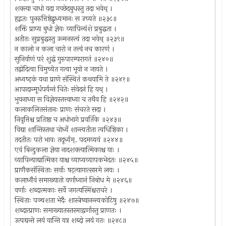
शक्त्या चाधो यदा गच्छेदबुधस्तु तदा भवेथ् ।
हृद्गतः पुनरुत्तिष्ठेद्बुध्यमानः स उच्यते ॥२३८॥
शक्तिं प्राप्य बुधो ज्ञेयः व्यापिन्यंशे प्रबुद्धता ।
अतीतः सुप्रबुद्धस्तु उन्मनस्त्वं तदा भवेथ् ॥२३९॥
न कालो न कला चारो न तत्त्वं नच कारणं ।
सुनिर्वाणं परं शुद्धं गुरुपारम्परागतं ॥२४०॥
तद्वोदित्वा विमुच्येत गत्वा भूयो न जायते ।
अध्वष्ट्कं यथा प्राणे संस्थितं कथयामि ते ॥२४१॥
आपादान्मूर्धपर्यन्तं चितेः संवेदनं हि यथ् ।
भुवनाध्वा स विज्ञेयस्तत्त्वाध्वा च तथैव हि ॥२४२॥
कलाकलितसंतानः प्राणः संचरते सदा ।
निवृत्तिश्च प्रतिष्ठा च अधोभागे प्रवर्तिके ॥२४३॥
विद्या शान्तिस्तथा चोर्ध्वे शान्त्यतीता त्वधिष्ठिका ।
तदतीतः परो भावः तदूर्ध्वम्. पदमव्ययं ॥२४४॥
एवं बिन्दुकला ज्ञेया नादशक्त्यात्मिकाश्च याः ।
व्यापिन्याद्यात्मिका याश्च व्याप्यव्यापकभेदतः ॥२४५॥
प्राणैकसंस्थिताः सर्वाः षट्त्यागात्सप्तमे लयः ।
कलाध्वैवं समाख्यातो वर्णाध्वानं निबोध मे ॥२४६॥
वर्णाः शब्दात्मकाः सर्वे जगत्यस्मिंश्चराचरे ।
स्थिताः पञ्चशता भेदैः शास्त्रेष्वानन्त्यकोटिषु ॥२४७॥
शब्दात्प्राणः समाख्यातस्तस्माद्वर्णास्तु प्राणतः ।
उत्पद्यन्ते लयं यान्ति यत्र शब्दो लयं गतः ॥२४८॥