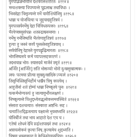
युगपद्भिन्नभोगानि देशकालशरीरतः ॥११४॥
मन्त्रशक्त्या विपच्यन्ते पुद्गलाश्च तथाविधाः ।
भिनादेहा विसृज्यन्ते गर्भे वागीशियोनिषु ॥११५॥
धाम्ना च योजयित्वा च जुहुयादाहुतित्रयं ।
युगपत्सर्वगर्भेषु देहा विविधरूपकाः ॥११६॥
भैरवेच्छासुसंपन्नः शतरुद्राद्यनन्तगाः ।
गर्भेषु गर्भनिष्पत्ति भैरवेणाहुतित्रयं ॥११७॥
हुत्वा तु जननं कार्यं पुनस्तेनाहुतित्रयाथ् ।
सर्वयोनिषु देहास्ते युगपद्वृद्धिमागताः ॥११८॥
भोगनिष्पत्तये कर्म व्यापरसहकारणं ।
तदभावान्न भोगः स्यात्तदर्थं मार्जनं स्मृतं ॥११९॥
अर्जिते [आर्जिते] सति भोक्तव्यो भोगो दुःखसुखात्मकः ।
लयः परमया प्रीत्या सुखदुःखादिकेऽप्यलं ॥१२०॥
तिसृभिस्तिसृभिर्होमं धाम्नैव त्रिषु कारयेथ् ।
आहुतीनां शतं होम्यं धाम्ना निष्कृतये पुनः ॥१२१॥
यत्कर्मभोग्यरूपं तु जात्यायुर्भोगलक्षणं ।
निष्कृत्यन्ते विशुद्ध्येत्तद्भूलोकसमवस्थितं ॥१२२॥
संसारा दशचत्वारः संस्कारा अष्टभिः सह ।
चत्वारिंशद्द्विजत्वाय वक्ष्यन्ते भुवनाध्वनि ॥१२३॥
योनिर्बीजं तथा भाव आहारो देश एव च ।
एतेषां शोधनं देवि रुद्रांशापादनं तथा ॥१२४॥
अत्रावलोकनं कृत्वा निष्.कृत्यामेव शुद्ध्यति ।
विषया भुवनाकारा ये केचिद्भोग्यरूपिणः ॥१२५॥