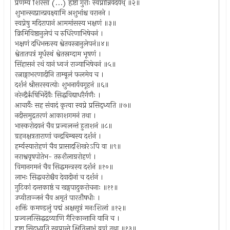
प्रणम्य शिरसा (...) हृष्टो गुरोः स्वप्नान्निवेदयेथ् ॥२॥
शुभान्स्वप्नान्प्रवक्ष्यामि अशुभांश्च वरानने ।
स्वप्नेषु मदिरापानं आममांसस्य भक्षणं ॥३॥
क्रिमिविष्ठानुलेपं च रुधिरेणाभिषेचनं ।
भक्षणं दधिभक्तस्य श्वेतवस्त्रानुलेपनं॥४॥
श्वेतातपत्रं मूर्धस्थं श्वेतस्रग्दाम भूषणं ।
सिंहासनं रथं यानं ध्वजं राज्याभिषेचनं ॥५॥
रत्नाङ्गाभरणादीनि ताम्बूलं फलमेव च ।
दर्शनं श्रीसरस्वत्योः शुभनार्यवगूहनं ॥६॥
नरेन्द्रैरृषिभिर्देवैः सिद्धविद्याधरैर्गणैः ।
आचार्यैः सह संवादं कृत्वा स्वप्ने प्रसिद्ध्यति ॥७॥
नदीसमुद्रतरणं आकाशगमनं तथा ।
भास्करोदयनं चैव प्रज्वलन्तं हुताशनं ॥८॥
ग्रहनक्षत्रताराणां चन्द्रबिम्बस्य दर्शनं ।
हर्म्यस्यारोहणं चैव प्रासादशिखरेऽपि वा ॥९॥
नराश्ववृषपोतेभ- तरुशैलाग्ररोहणं ।
विमानगमनं चैव सिद्धमन्त्रस्य दर्शनं ॥१०॥
लाभः सिद्धचरोश्चैव देवादीनां च दर्शनं ।
गुटिकां दन्तकाष्ठं च खड्गपादुकरोचनाः ॥११॥
उप्वीताञ्जनं चैव अमृतं पारतौषधीः ।
शक्तिं कमण्डलुं पद्मं अक्षसूत्रं मनःशिलां ॥१२॥
प्रज्वलत्सिद्धद्रव्याणि गैरिकान्तानि यानि च ।
दृष्ट्वा सिद्ध्यति स्वप्नान्ते क्षितिलाभं व्रणं तथा ॥१३॥