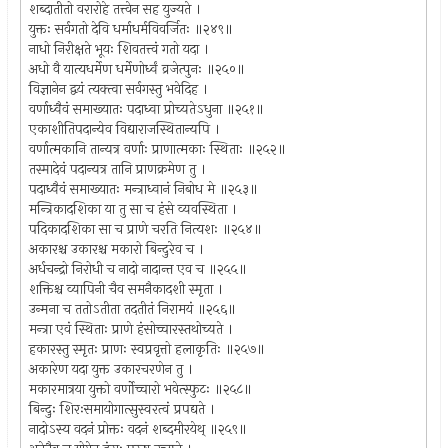
शब्दातीतो वरारोहे तत्त्वेन सह युज्यते ।
युक्तः सर्वगतो देवि धर्माधर्मविवर्जितः ॥२४९॥
नाधो निरीक्षते भूयः शिवतत्त्वं गतो यदा ।
अधो वै यात्यधर्मेण धर्मेणोर्ध्वं व्रजेत्पुनः ॥२५०॥
विज्ञानेन द्वयं त्यक्त्वा सर्वगस्तु भवेदिह ।
वर्णाध्वैवं समाख्यातः पदाध्वा प्रोच्यतेऽधुना ॥२५१॥
एकाशीतिपदान्येव विद्याराजस्थितान्यपि ।
वर्णात्मकानि तान्यत्र वर्णाः प्राणात्मकाः स्थिताः ॥२५२॥
तस्मादेवं पदान्यत्र तानि प्राणक्रमेण तु ।
पदाध्वैवं समाख्यातः मन्त्राध्वानं निबोध मे ॥२५३॥
मन्त्रिकादशिका या तु सा च हंसे व्यवस्थिता ।
पदिकादशिका सा च प्राणे चरति नित्यशः ॥२५४॥
अकारश्च उकारश्च मकारो बिन्दुरेव च ।
अर्धचन्द्रो निरोधी च नादो नादान्त एव च ॥२५५॥
शक्तिश्च व्यापिनी चैव समनैकादशी स्मृता ।
उन्मना च ततोऽतीता तदतीतं निरामयं ॥२५६॥
मन्त्रा एवं स्थिताः प्राणे हंसोच्चारस्तथोच्यते ।
हकारस्तु स्मृतः प्राणः स्वप्रवृत्तो हलाकृतिः ॥२५७॥
अकारेण यदा युक्त उकारचरणेन तु ।
मकारमात्रया युक्तो वर्णोच्चारो भवेत्स्फुटः ॥२५८॥
बिन्दुः शिरःसमायोगात्सुस्वरत्वं प्रपद्यते ।
नादोऽस्य वदनं प्रोक्तः वदनं शब्दमीरयेथ् ॥२५९॥