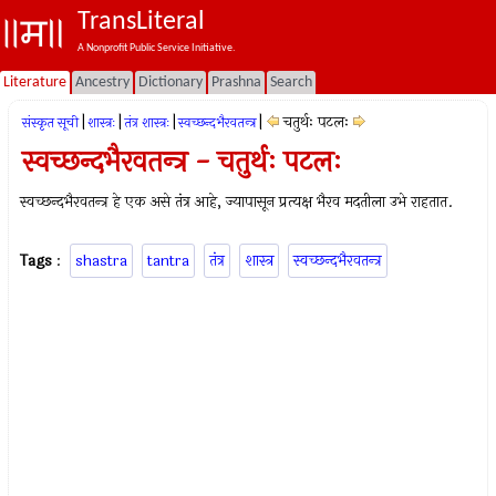
TransLiteral
A Nonprofit Public Service Initiative.
Literature
Ancestry
Dictionary
Prashna
Search
|
|
|
|
चतुर्थः पटलः
संस्कृत सूची
शास्त्रः
तंत्र शास्त्रः
स्वच्छन्दभैरवतन्त्र
स्वच्छन्दभैरवतन्त्र - चतुर्थः पटलः
स्वच्छन्दभैरवतन्त्र हे एक असे तंत्र आहे, ज्यापासून प्रत्यक्ष भैरव मदतीला उभे राहतात.
Tags
:
shastra
tantra
तंत्र
शास्त्र
स्वच्छन्दभैरवतन्त्र