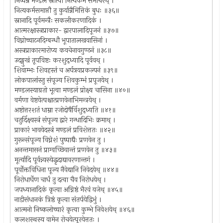
निष्पन्ने मण्डले स्नात्वा नित्यकर्म समाचरेथ् ।
नित्यकर्मसमाप्तौ तु कुर्यान्नैमित्तिकं बुधः ॥३६॥
स्नानादि पूर्वमन्त्रैः सकलीकरणादिकं ।
आत्मरक्षास्त्रप्राकार- द्वारपालादिपूजनं ॥३७॥
विघ्नोच्चाटनदिग्बन्धौ भूपातालखवासिनां ।
अस्त्रप्राकारमारोप्य कवचेनावगुण्ठनं ॥३८॥
उदङ्मुखं तूपविष्टः करशुद्ध्यादि पूर्ववथ् ।
शिवाम्भः शिवहस्तं च अर्घत्रयप्रकल्पनं ॥३९॥
लोकपालांस्तु संपूज्य शिवकुम्भं प्रपूजयेथ् ।
मण्डलस्याग्रतो भूत्वा मण्डलं प्रोक्ष्य चासिना ॥४०॥
वर्मणा वेष्टयेत्पश्चात्प्रणवेनाभिमन्त्रयेथ् ।
अष्टोत्तरशतं धाम्ना रजोदोषैर्विशुद्ध्यति ॥४१॥
चतुर्दिक्ष्वस्त्रं संपूज्य द्वारे गन्धादिभिः क्रमाथ् ।
प्राकारं भावयेदस्त्रं मण्डलं प्रविशेत्ततः ॥४२॥
गुरून्संपूज्य विघ्नेशं पुष्पाद्यैः प्रणवेन तु ।
अनन्तमासनं प्राग्वच्छिवान्तं प्रणवेन तु ॥४३॥
मूर्त्यादि पूर्वन्न्यस्येद्धृदाद्यावरणान्तगं ।
पूर्वोक्तविधिना पूज्य नैवेद्यानि निवेदयेथ् ॥४४॥
निरोधार्घेण चार्धं तु दत्वा चैव निरोधयेथ् ।
जपध्यानादिकं कृत्वा अग्निष्ठं भैरवं यजेथ् ॥४५॥
नाडीसंधानकं त्रिष्ठं कृत्वा संतर्पयेद्विभुं ।
आत्मनो निष्कलोच्चारं कृत्वा कुम्भे निवेशयेथ् ॥४६॥
कलशस्थस्य वामेन रोचयेत्पूरयेत्ततः ।