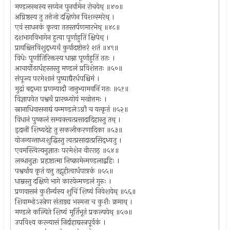
मण्डलस्थस्य सव्येन पुनर्वामेन रोचयेथ् ॥४७॥
अग्निष्ठस्य तु तत्तेजो दक्षिणेन विशन्स्मरेथ् ।
एवं साधनकं कृत्वा ततस्तर्पणमारभेथ् ॥४८॥
दशभागविभागेन हुत्वा पूर्णाहुतिं क्षिपेथ् ।
प्रायश्चित्तविशुद्ध्यर्थं कुर्यादष्टोत्तरं शतं ॥४९॥
विधेः पूर्णातिरिक्तस्य धाम्ना पूर्णाहुतिं ततः ।
आचार्योठार्धहस्तस्तु मण्डलं प्रविशेत्ततः ॥५०॥
संपूज्य परमेशानं पुष्पाद्यैरर्धपश्चिमं ।
मुद्रां बद्ध्वा प्रणम्यादौ जानुभ्यामवनिं गतः ॥५१॥
विज्ञापयेत पश्वर्थं प्रारब्ध्योयं मखोत्तमः ।
स्नानाधिवासनाद्यं यन्मण्डलेऽग्नौ च यत्कृतं ॥५२॥
विधानं पुष्कलं सम्यक्त्वत्प्रसादादिहास्तु तथ् ।
इदानीं शिष्यदेहे तु सकलीकरणादिका ॥५३॥
योजन्यन्ताध्वशुद्धिस्तु त्वत्प्रसादात्प्रसिद्ध्यतु ।
एवमस्त्वित्यनुज्ञातः परमेशेन वीरराठ् ॥५४॥
लब्धानुज्ञः प्रहृष्टात्मा निष्क्रामेन्मण्डलाद्बहिः ।
पश्वर्थाय कृतं यत्तु तद्गृहीत्वार्धपात्रकं ॥५५॥
धाम्नस्तु दक्षिणे भागे कारयेन्मण्डलं गुरुः ।
प्रणवासनं कुशैर्न्यस्य शुचिं शिष्यं निवेशयेथ् ॥५६॥
शिवाम्भोऽस्त्रेण संताड्य भस्मना च कुशैः क्रमाथ् ।
मण्डले कल्पिते शिष्यं मूर्तिभूतं प्रकल्पयेथ् ॥५७॥
उपविश्य करन्यासं निर्दाहाद्यस्त्रपूर्वकं ।