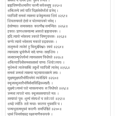
अनेनैव च योगेन हंसः पुरुष उच्यते ।
ब्रह्मविष्ण्वीशमार्गेण चरन्वै सर्वजन्तुषु ॥२६०॥
शक्तितत्त्वे लयं याति विज्ञानेनोर्ध्वतां व्रजेथ् ।
व्यापिनीं समनां त्यक्त्वा व्रजेदुन्मनया शिवं ॥२६१॥
शिवतत्त्वगतो हंसो न चरेत्व्यापको भवेथ् ।
हंसोच्चारः समाख्यातः कारणैश्च समन्वितः ॥२६२॥
हकारः प्राणशक्त्यात्मा अकारो ब्रह्मवाचकः ।
हृदि त्यागो भवेत्तस्य उकारो विष्णुवाचकः ॥२६३॥
कण्ठे त्यागो भवेत्तस्य मकारो रुद्रवाचकः ।
तालुमध्ये त्यजेत्तं तु बिन्दुश्चैवेश्वरः स्वयं ॥२६४॥
त्यागस्तत्र भ्रुवोर्मध्ये नादे वाच्यः सदाशिवः ।
ललाटान्मूर्धपर्यन्तं त्यागस्तस्य विधीयते ॥२६५॥
शक्तिव्यापिनीसमनास्तासां वाच्यः शिवोऽव्ययः ।
मूर्धमध्ये त्यजेच्छक्तिं तदूर्ध्वे व्यापिनीं त्यजेथ् ॥२६६॥
समनां उन्मनां त्यक्त्वा षट्त्यागात्सप्तमे लयः ।
सूक्ष्मसूक्ष्मतरैर्भावैरेवमेवं त्यजेत्प्रिये ॥२६७॥
स्थूलस्थूलतरैर्भावैर्नानासिद्धिफलप्रदैः ।
सूक्ष्मोऽत्यन्तं परो भावस्त्वभावः स विधीयते ॥२६८॥
उन्मना त्वपरो भावः स्थूलस्तस्यापरो मतः ।
तस्यापरं पुनः शून्यं संस्पर्शं च ततोऽपरं ॥२६९॥
शब्दो ज्योतिः ततो मन्त्राः कारणा भुवनानि च ।
पञ्चभूतात्मभुवनं कारणैः समधिष्ठितं ॥२७०॥
भुवनं चिन्तयेद्यस्तु वक्ष्यमाणैकरूपकं ।