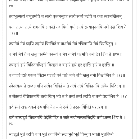
१०॥
तवाभूत्सत्यं चानृतमपि च सत्यं कृतमभूदृतं सत्यं सत्यं तदपि च यथा रूपमखिलम् ॥
यतः सत्यः सत्यं शममपि समस्तं तव विभो कृतं सत्यं सत्यानृतमपि नमो रुद्र शिव ते
॥११॥
तवामेयं मेयं यदपि तदमेयं विरचितं न वाऽमेयं मेयं रचितमपि मेयं विरचितुम् ॥
न मेयं मेयं ते न खलु परमेयं परमयं न मेय नामेयं परमपि नमो देव शिव ते ॥१२॥
तवाहारं हारं विदितमविहारं विरहसं न वाहारं हारं हर हरसि हारं न हरसि ॥
न वाहारं हारं परतर विहारं परतरं परं पारं जाने नहि खलु नमो विश्व शिव ते ॥१३॥
तदेतत्त्वत्वं ते सकलमपि तत्त्वेन विदितं न ते तत्त्वं तत्त्वं विदितमपि तत्त्वेन विदितम् ॥
न चैतत्तवं चेन्नियतमपि तत्त्वं किमु भवे न ते तत्त्वं तत्त्वं तदपि च नमो वेद्य शिव ते ॥१४॥
इदं रूपं सदसदमलं रूपमपि चेन्न जाने रूपं ते तरतमविभिन्नं परतरम् ॥
यतो नान्यद्रूपं नियतमपि वेदैर्निगदितं न जाने सर्वात्मन्क्वचिदपि नमोऽनन्त शिव ते ॥
१५॥
महद्भूतं भूतं यदपि न च भूतं तव विभो सदा भुतं भूतं किमु न भवतो भूतविषये ॥