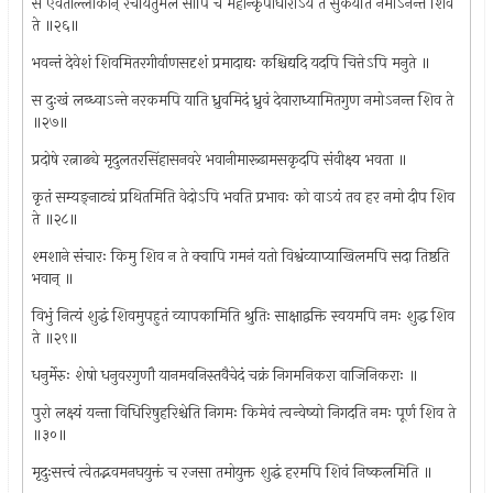
स एवैताँल्लोकान् रचयितुमलं सापि च महान्कृपाधारोऽयं ते सुकयति नमोऽनन्त शिव
ते ॥२६॥
भवन्तं देवेशं शिवमितरगीर्वाणसदृशं प्रमादाद्यः कश्चिद्यदि यदपि चित्तेऽपि मनुते ॥
स दुःखं लब्ध्वाऽन्ते नरकमपि याति ध्रुवमिदं ध्रुवं देवाराध्यामितगुण नमोऽनन्त शिव ते
॥२७॥
प्रदोषे रत्नाढ्ये मृदुलतरसिंहासनवरे भवानीमारूढामसकृदपि संवीक्ष्य भवता ॥
कृतं सम्यङ्‌नाट्यं प्रथितमिति वेदोऽपि भवति प्रभावः को वाऽयं तव हर नमो दीप शिव
ते ॥२८॥
श्मशाने संचारः किमु शिव न ते क्वापि गमनं यतो विश्वंव्याप्याखिलमपि सदा तिष्ठति
भवान् ॥
विभुं नित्यं शुद्धं शिवमुपहुतं व्यापकामिति श्रुतिः साक्षाद्वक्ति स्वयमपि नमः शुद्ध शिव
ते ॥२९॥
धनुर्मेरुः शेषो धनुवरगुणौ यानमवनिस्तवैचेदं चक्रं निगमनिकरा वाजिनिकराः ॥
पुरो लक्ष्यं यन्ता विधिरिषुहरिश्चेति निगमः किमेवं त्वन्वेष्यो निगदति नमः पूर्ण शिव ते
॥३०॥
मृदुःसत्त्वं त्वेतद्भवमनघयुक्तं च रजसा तमोयुक्त शुद्धं हरमपि शिवं निष्कलमिति ॥