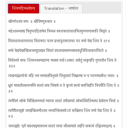
शिवमहिमस्तोत्रम्
Translation - भाषांतर
श्रीगणेशाय नमः ॥ श्रीविष्णुरुवाच ॥
महेशानन्ताद्य त्रिगुणरहितामेय विमल स्वराकारापारामितगुणगणाकारि निवृते ॥
निराधाराधारामरवर निराकार परम प्रभापूराकारावर पर नमो वेद्य शिव ते ॥१॥
नमो वेदावेद्याखिलजगदुपादान नियतं स्वतन्त्रासामन्तानवधुतिनिजाकारविरते ॥
निर्वतन्ते वाचः शिवभजनमप्राप्य मनसा यतोऽशक्ताः स्तोतुं सकृदपि गुणातीत शिव ते
॥२॥
त्वदन्यद्वस्त्वेकं नहि भव समस्तत्रिभुवने विभुस्तवं विश्वात्मा न च परममस्तीश भवतः ॥
ध्रुवं मायातीतस्त्वमसि सततं नात्र विषयो न ते कृत्यं सत्यं क्वचिदपि विपर्येति शिव ते ॥
३॥
त्वयैवेमं लोकं निखिलममलं व्याप्य सततं तथैवान्यां लोकस्थितिमनघ देवोत्तम विभो ॥
त्वयैवैतत्सृष्टं जगदखिलमीशान भगवन्विलासोऽयं कश्चित्तव शिव नमो वेद्य शिव ते ॥
४॥
जगत्सृष्टेः पुर्वं यदभवदुमाकान्त सततं त्वया लीलामात्रं तदपि सकलं रक्षितमभूतम् ॥