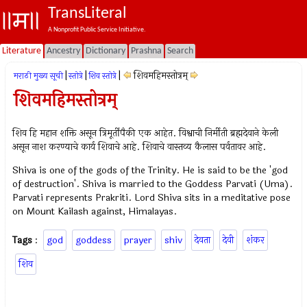
TransLiteral
A Nonprofit Public Service Initiative.
Literature
Ancestry
Dictionary
Prashna
Search
|
|
|
शिवमहिमस्तोत्रम्
मराठी मुख्य सूची
स्तोत्रे
शिव स्तोत्रे
शिवमहिमस्तोत्रम्
शिव हि महान शक्ति असून त्रिमूर्तींपैकी एक आहेत. विश्वाची निर्मीती ब्रह्मदेवाने केली
असून नाश करण्याचे कार्य शिवाचे आहे. शिवाचे वास्तव्य कैलास पर्वतावर आहे.
Shiva is one of the gods of the Trinity. He is said to be the 'god
of destruction'. Shiva is married to the Goddess Parvati (Uma).
Parvati represents Prakriti. Lord Shiva sits in a meditative pose
on Mount Kailash against, Himalayas.
Tags
:
god
goddess
prayer
shiv
देवता
देवी
शंकर
शिव