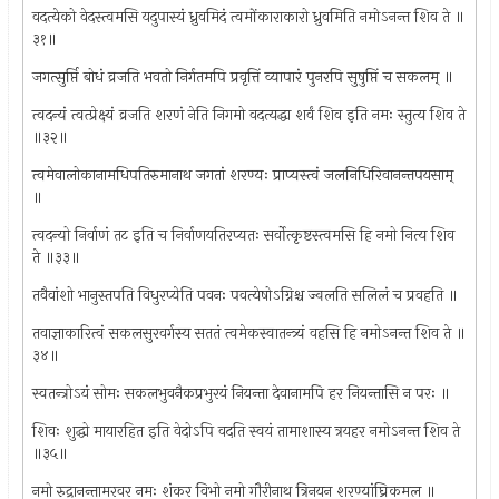
वदत्येको वेदस्त्वमसि यदुपास्यं ध्रुवमिदं त्वमोंकाराकारो ध्रुवमिति नमोऽनन्त शिव ते ॥
३१॥
जगत्सुर्प्ति बोधं व्रजति भवतो निर्गतमपि प्रवृत्तिं व्यापारं पुनरपि सुषुप्तिं च सकलम् ॥
त्वदन्यं त्वत्प्रेक्ष्यं व्रजति शरणं नेति निगमो वदत्यद्धा शर्वं शिव इति नमः स्तुत्य शिव ते
॥३२॥
त्वमेवालोकानामधिपतिरुमानाथ जगतां शरण्यः प्राप्यस्त्वं जलनिधिरिवानन्तपयसाम्
॥
त्वदन्यो निर्वाणं तट इति च निर्वाणयतिरप्यतः सर्वोत्कृष्टस्त्वमसि हि नमो नित्य शिव
ते ॥३३॥
तवैवांशो भानुस्तपति विधुरप्येति पवनः पवत्येषोऽग्निश्च ज्वलति सलिलं च प्रवहति ॥
तवाज्ञाकारित्वं सकलसुरवर्गस्य सततं त्वमेकस्वातन्त्र्यं वहसि हि नमोऽनन्त शिव ते ॥
३४॥
स्वतन्त्रोऽयं सोमः सकलभुवनैकप्रभुरयं नियन्ता देवानामपि हर नियन्तासि न परः ॥
शिवः शुद्धो मायारहित इति वेदोऽपि वदति स्वयं तामाशास्य त्रयहर नमोऽनन्त शिव ते
॥३५॥
नमो रुद्रानन्तामरवर नमः शंकर विभो नमो गौरीनाथ त्रिनयन शरण्यांघ्रिकमल ॥