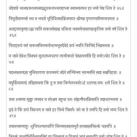
तदेवाग्रे भालप्रकटनयनादद्भुतकराज्जगद्दग्ध्वा स्थास्यत्यज हर नमो वेद्य शिव ते ॥५॥
विभूतीनामन्तो भव न भवतो भूतिविलसन्निजाकार श्रीमन्न गुणगणसीमाप्यवगता ॥
अतद्व्यावृत्त्याऽद्धा त्वयि सकलवेदाश्च चकिता भवन्त्येवासामप्रकृतिक नमो वर्ष शिव ते
॥६॥
विराड्‌रूपं यत्तं सकलनिगमागोचरमभूत्तदेवेदं रूपं भवति किमिदं भिन्नमथवा ॥
न जाने देवेश त्रिनयन सुराराध्यचरण त्वमोंकारो वेदस्त्वमसि हि नमोऽघोर शिव ते ॥
७॥
यदन्तस्तत्त्वज्ञा मुनिवरगणा रूपमनघं तदेवं सञ्चिन्त्य स्वमनसि सदा सन्नविहताः ॥
ययुर्दिव्यानन्दं तदिदमथवा किं तु न तथा किमेतज्जानेऽहं शरणद नमः शर्व शिव ते ॥
८॥
तथा शक्त्या सृष्ट्वा जगदथ च संरक्ष्य बहुधा ततः संह्रत्यैवतन्निवसति तदाधारमथवा ॥
इदं ते किं रूपं निरुपम न जाने हर विभो विसर्गः को वा ते तमपि हि नमो भव्य शिव ते
॥९॥
तवानन्तान्याहुः शुचिपरमरूपाणि निगमास्तदन्तभूर्तं सत्सदसनिरुक्तं पदमपि ॥
निरुक्तं छन्दोभिर्निलयनमिदं वाऽनिलयनं न विज्ञातं ज्ञातं सकृदपि नमो ज्येष्ठ शिव ते ॥