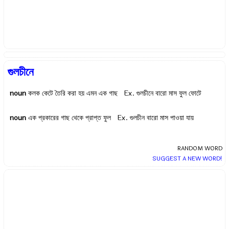
গুলচীনে
noun
কলক কেটে তৈরি করা হয় এমন এক গাছ Ex.
গুলচীনে বারো মাস ফুল ফোটে
noun
এক প্রকারের গাছ থেকে প্রাপ্ত ফুল Ex.
গুলচীন বারো মাস পাওয়া যায়
RANDOM WORD
SUGGEST A NEW WORD!