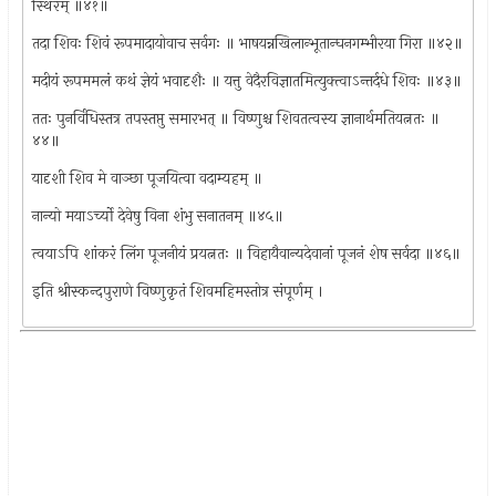
स्थिरम् ॥४१॥
तदा शिवः शिवं रूपमादायोवाच सर्वगः ॥ भाषयन्नखिलान्भूतान्घनगम्भीरया गिरा ॥४२॥
मदीयं रूपममलं कथं ज्ञेयं भवादृशैः ॥ यत्तु वेदैरविज्ञातमित्युक्त्वाऽन्तर्दधे शिवः ॥४३॥
ततः पुनर्विधिस्तत्र तपस्तप्तु समारभत् ॥ विष्णुश्च शिवतत्वस्य ज्ञानार्थमतियत्नतः ॥
४४॥
यादृशी शिव मे वाञ्छा पूजयित्वा वदाम्यहम् ॥
नान्यो मयाऽर्च्यो देवेषु विना शंभु सनातनम् ॥४५॥
त्वयाऽपि शांकरं लिंग पूजनीयं प्रयत्नतः ॥ विहायैवान्यदेवानां पूजनं शेष सर्वदा ॥४६॥
इति श्रीस्कन्दपुराणे विष्णुकृतं शिवमहिमस्तोत्र संपूर्णम् ।