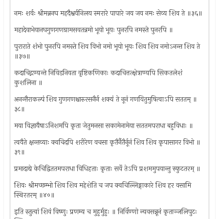
नमः शर्वः श्रीमन्ननघ महदैश्वर्यनिलय स्मरारे पापारे जय जय नमः सेव्य शिव ते ॥३६॥
महादेवाभेयानघगुणगणग्रामसवतन्नमो भूयो भूयः पुनरपि नमस्ते पुनरपि ॥
पुराराते शंभो पुनरपि नमस्ते शिव विभो नमो भूयो भूयः शिव शिव नमोऽनन्त शिव ते
॥३७॥
कदाचिद्गण्यन्ते निविडनियता वृष्टिकणिकाः कदाचित्तत्क्षेत्राण्यपि सिकतलेशं
कुशलिना ॥
अनन्तैराकल्पं शिव गुणगणश्चारुरसनैर्न शक्यं ते नूनं गणयितुमुषित्वाऽपि सततम् ॥
३८॥
मया विज्ञायैषाऽनिशमपि कृता जेतुमनसा सकामेनामेया सततमपराधा बहुविधाः ॥
त्वयैते क्षन्तव्याः क्वचिदपि शरीरेण वचसा कृतैर्नैतैर्नूनं शिव शिव कृपासागर विभो ॥
३९॥
प्रमादाद्ये केचिद्विततमपराधा विधिहताः कृताः सर्वे तेऽपि प्रशममुपयान्तु स्फुटतरम् ॥
शिवः श्रीमच्छम्भो शिव शिव महेशेति च जप‌ क्वचिल्लिङ्गाकारे शिव हर वसामि
स्थिरतरम् ॥४०॥
इति स्तुत्वां शिवं विष्णुः प्रणम्य च मुहुर्मुहुः ॥ निर्विण्णो न्यवसन्नूनं कृताञ्जलिपुटः