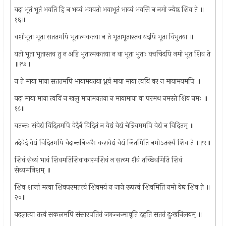
यदा भूतं भूतं भवति हि न भव्यं भगवतो भवाभूतं भाव्यं भवसि न नमो ज्येष्ठ शिव ते ॥
१६॥
वशीभूता भूता सततमपि भूतात्मकतया न ते भूताभूतास्तव यदपि भूता विभुतया ॥
यतो भूता भूतास्तव तु न अहि भुतात्मकतया न वा भूता भुताः क्वचिदपि नमो भूत शिव ते
॥१७॥
न ते माया माया सततमपि भायामयतया ध्रुवं माया माया त्वयि वर न मायामयमपि ॥
यदा माया माया त्वयि न खलु मायामयतया न मायामाया वा परमथ नमस्ते शिव नमः ॥
१८॥
यतन्तः संवेद्यं विदितमपि वेदैर्न विदितं न वेद्यं वेद्यं चेन्नियममपि वेद्यं न विदितम् ॥
तदेवेदं वेद्यं विदितमपि वेदान्तनिकरैः करावेद्यं वेद्यं जितमिति नमोऽतर्क्य शिव ते ॥१९॥
शिवं सेव्यं भावं शिवमतिशिवाकारमशिवं न सत्य्म शैवं तच्छिवमिति शिवं
सेव्यमनिशम् ॥
शिव शान्तं मत्वा शिवपरमतत्त्वं शिवमयं न जाने रूपत्वं शिवमिति नमो वेद्य शिव ते ॥
२०॥
यदज्ञात्वा तत्त्वं सकलमपि संसारपतितं जगज्जन्मावृति दहति सततं दुःखनिलयम् ॥