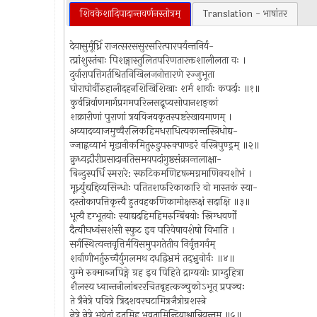
शिवकेशादिपादान्तवर्णनस्तोत्रम्
Translation - भाषांतर
देयासुर्मूर्ध्नि राजत्सरससुरसरित्पारपर्यन्तनिर्य-
त्प्रांशुस्तंबाः पिशङ्गास्तुलितपरिणतारक्तशालीलता वः ।
दुर्वारापत्तिगर्तश्रितनिखिलजनोत्तारणे रज्जुभूता
घोराघोर्वीरुहालीदहनशिखिशिखाः शर्म शार्वाः कपर्दाः ॥१॥
कुर्वन्निर्वाणमार्गप्रगमपरिलसद्रूप्यसोपानशङ्कां
शक्रारीणां पुराणां त्रयविजयकृतस्पष्टरेखायमाणम् ।
अव्यादव्याजमुच्चैरलिकहिमधराधित्यकान्तस्त्रिधोद्य-
ज्जाह्नव्याभं मृडानीकमितुरुडुपरुक्पाण्डरं वस्त्रिपुण्ड्रम् ॥२॥
क्रुध्यद्गौरीप्रसादानतिसमयपदांगुष्ठसंक्रान्तलाक्षा-
बिन्दुस्पर्धि स्मरारे: स्फटिकमणिदृषन्मग्नमाणिक्यशोभं ।
मूर्ध्न्युद्यद्दिव्यसिन्धोः पतितशफरिकाकारि वो मास्तकं स्या-
दस्तोकापत्तिकृत्त्यै हुतवहकणिकामोक्षरूक्षं सदाक्षि ॥३॥
भूत्यै दृग्भूतयोः स्याद्यदहिमहिमरुग्बिंबयोः स्निग्धवर्णो
दैत्यौघध्वंसशंसी स्फुट इव परिवेषावशेषो विभाति ।
सर्गस्थित्यन्तवृत्तिर्मयिसमुपगतेतीव निर्वृत्तगर्वम्
शर्वाणीभर्तुरुच्चैर्युगलमथ दधद्विभ्रमं तद्भ्रुवोर्वः ॥४॥
युग्मे रुक्माब्जपिङ्गे ग्रह इव पिहिते द्राग्ययोः प्राग्दुहित्रा
शैलस्य ध्वान्तनीलांबररचितबृहत्कञ्चुकोऽभूत् प्रपञ्चः
ते त्रैनेत्रे पवित्रे त्रिदशवरघटामित्रजैत्रोग्रशस्त्रे
नेत्रे नेत्रे भवेतां द्रुतमिह भवतामिन्द्रियाश्वान्नियन्तुम् ॥५॥