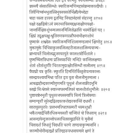
कण्ठाश्लेषार्थमाप्ता दिव इव कमितुः स्वर्गसिन्धोः प्रवाहाः
क्रान्त्यै संसारसिन्धोः स्फटिकमणिमहासंक्रमाकारदीर्घाः ।
तिर्यग्विष्कंभभूतास्त्रिभुवनवसतेर्भिन्नदैत्येभदेहा
बाहा वस्ता हरस्य द्र्रतमिह निवहानंहसां संहरन्तु ॥१७॥
वक्षो दक्षद्विषोऽलं स्मरभरविनमद्दक्षजाक्षीणवक्षो-
जान्तर्निक्षिप्तशुंभन्मलयजमिलितोद्भासि भस्मोक्षितं यत् ।
क्षिप्रं तद्रूक्षचक्षुःश्रुतिगणफणरत्नौघभाभीक्ष्णशोभं
युष्माकं शश्वदेनः स्फटिकमणिशिलामण्डलाभं क्षिणोतु ॥१८॥
मुक्तामुक्ते विचित्राकुलवलिलहरीजालशालिन्यवाञ्च-
न्नाभ्यावर्ते विलोलद्भुजगवरयुते कालशत्रोर्विशाले ।
युष्मच्चित्तत्रिधामा प्रतिनवरुचिरे मन्दिरे कान्तिलक्ष्म्याः
शेतां शीतांशुगौरे चिरतरमुदरक्षीरसिन्धौ सलीलम् ॥१९॥
वैयाघ्री यत्र कृत्तिः स्फुरति हिमगिरेर्विस्तृतोपत्यकान्तः
सान्द्रावश्यायमिश्रा परित इव वृता नीलजीमूतमाला ।
आबद्धाहीन्द्रकाञ्चीगुणमति पृथुलं शैलजाक्रीडभूमि
स्तद्वो निःश्रेयसे स्याज्जघनमतिघनं बालशीतांशुमौलेः ॥२०॥
पुष्टावष्ठंभभूतौ पृथुतरजघनस्यापि नित्यं त्रिलोक्याः
सम्यग्वृत्तौ सुरेन्द्रद्विरदवरकरोदारकान्तिं दधानौ ।
सारावूरूपुरारेः प्रसभमरिघटाघस्मरौ भस्मशुभ्रौ
भक्तैरत्यार्द्रचित्तैरधिकमवनतौ वाञ्छितं वो विधत्ताम् ॥२१॥
आनन्दायेन्दुकान्तोपलरचितसमुद्गायिते ये मुनीनां
चित्तादर्शं निधातुं विदधति चरणे ताण्डवाकुञ्चनानि ।
काञ्चीभोगीन्द्रमूर्ध्नां प्रतिमुहुरुपधानायमाने क्षणं ते