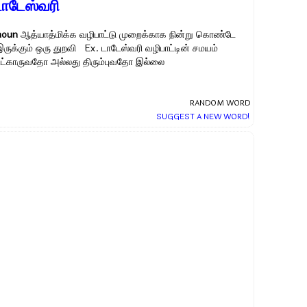
டாடேஸ்வரி
noun
ஆத்யாத்மிக்க வழிபாட்டு முறைக்காக நின்று கொண்டே
இருக்கும் ஒரு துறவி Ex.
டாடேஸ்வரி வழிபாட்டின் சமயம்
உட்காருவதோ அல்லது திரும்புவதோ இல்லை
RANDOM WORD
SUGGEST A NEW WORD!