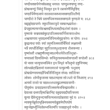
चण्डीवक्त्रार्पणेच्छोस्तदनु भगवतः पाण्डुरुक्पाण्डु गण्ड-
प्रोद्यत्कण्डूं विनेतुं वितनुत इव ये रत्नकोणैर्विघृष्टिम्
चण्डार्चिर्मण्डलाभे सततनतजनध्वान्तखण्डातिशौण्डे
चाण्डीशे ते श्रिये स्तामधिकमवनताखण्डले कुण्डले व: ॥६॥
खट्वाङ्गोदग्रपाणेः स्फुटविकटपुटो वक्त्ररन्ध्रप्रवेश-
प्रेप्सूदञ्चत्फणोरुश्वसदतिधवलाहीन्द्रशंकां दधानः ।
युष्माकं कम्रवक्त्रांबुरुहपरिलसत्कर्णिकाकारशोभः
शश्वत्त्राणाय भूयादलमतिविमलोत्तुङ्गकोणः स घोणः ॥७॥
क्रुद्धत्यधा ययोः स्वां तनुमतिलसतोर्बिंबितां लक्षयन्ती
भर्त्रे स्पर्धातिनिघ्ना मुहुरितरवधूशङ्कया शैलकन्या ।
युष्मांस्तौ शश्वदुच्चैरबहुलदशमीशर्वरीशातिशुभ्रा-
वव्यास्तां दिव्यसिन्धोः कमितुरवनमल्लोकपालौ कपोलौ ॥८॥
यो भासा भात्युपान्तस्थित इव निभृतं कौस्तुभो द्रष्टुमिच्छन्
सोत्थस्नेहान्नितान्तं गलगतगरलं पत्युरुच्चैः पशूनाम्
प्रोद्यत्प्रेम्णायमार्द्रापिबतिगिरिसुता संपदः सातिरेका
लोकाः शोणीकृतान्ता यदधरमहसा सोऽधरो वो विधत्ताम् ॥९॥
अत्यर्थं राजते या वदनशशधरादुद्गलच्चारुवाणी-
पीयूषांभः प्रवाहप्रसरपरिलसत्फेनबिन्द्वावलीव ।
देयात्सा दन्तपङ्क्तिश्चिरमिह दनुदायाददौवारिकस्य
द्युत्या दीप्तेन्दुकुन्दच्छविरमलतरप्रोन्नताग्रा मुदं वः ॥१०॥
न्यक्कुर्वन्नुर्वराभृन्निभघनसमयोद्घुष्टमेघौघघोषं
स्फूर्जद्वार्ध्युत्थितोरुध्वनितमपि परब्रह्मभूतो गभीरः ।