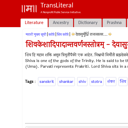
TransLiteral
A Nonprofit Public Service Initiative.
Literature
Ancestry
Dictionary
Prashna
|
|
|
देयासुर्मूर्ध्नि राजत्सरस...
मराठी मुख्य सूची
स्तोत्रे
शिव स्तोत्रे
शिवकेशादिपादान्तवर्णनस्तोत्रम् - देयासुर्म
शिव हि महान शक्ति असून त्रिमूर्तींपैकी एक आहेत. विश्वाची निर्मीती ब्रह्मद
Shiva is one of the gods of the Trinity. He is said to be 
(Uma). Parvati represents Prakriti. Lord Shiva sits in 
Tags
:
sanskrit
shankar
shiv
stotra
शंकर
शिव