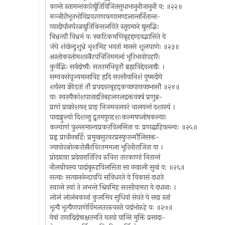
कान्ते स्तामन्तकारेर्द्युतिविजितसुधाभानुनीजानुनी व: ॥२२॥
मञ्जीरीभूतभोगिप्रवरगणफणामण्डलान्तर्नितान्त-
व्यादीर्घानर्घरत्नद्युतिकिसलयिते स्तूयमाने द्युसद्भिः
बिभ्रत्यौ विभ्रमं वः स्फटिकमणिबृहद्दण्डवद्भासिते ये
जंघे शंखेन्दुशुभ्रे भृशमिह भवतां मानसे शूलपाणेः ॥२३॥
अस्तोकस्तोमशस्त्रैरपचितिममलां भूरिभावोपहारैः
कुर्वद्भिः सर्वदोच्चैः सततमभिवृतौ ब्रह्मविद्देवलाद्यैः ।
सम्यक्संपूज्यमानाविह हृदि सरसीवानिशं युष्मदीये
शर्वस्य क्रीडतां तौ प्रपदवरबृहद्कच्छपावच्छभासौ ॥२४॥
याः स्वस्यैकांशपातादतिबहलगलद्रक्तवक्त्रं प्रणुन्न-
प्राणं प्राक्रोशयन् प्राङ् निजमचलवरं चालयन्तं दशास्यं ।
पादाङ्गुल्यो दिशन्तु द्रुतमयुगदृशःकल्मषप्लोषकल्याः
कल्याणं फुल्लमाल्यप्रकरविलसिता वः प्रणद्धाहिवल्ल्यः ॥२५॥
प्रह्व प्राचीनबर्हिः प्रमुखसुरवरप्रस्फुरन्मौलिसक्त-
ज्यायोरत्नोत्करोस्रैरविरतममला भूरिनीराजिता या ।
प्रोदग्राग्रा प्रदेयात्ततिरिव रुचिरा तारकाणां नितान्तं
नीलग्रीवस्य पादांबुरुहविलसिता सा नखाली सुखं व: ॥२६॥
सत्याः सत्याननेन्दावपि सविधगते ये विकासं दधाते
स्वान्ते स्वां ते लभन्ते श्रियमिह सरसीवामरा ये दधानाः ।
लोलं लोलंबकानां कुलमिव सुधियां सेवते ये सदा स्तां
भूत्यै भूत्यैणपाणेर्विमलतररुचस्ते पदांभोरुहे वः ॥२७॥
येषां रागादिदोषाक्षतमति यतयो यान्ति मुक्तिं प्रसादा-