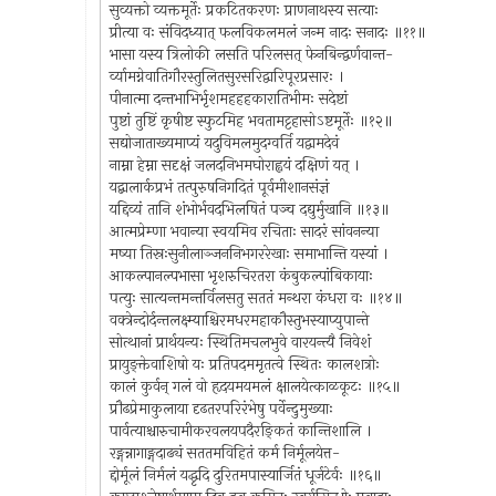
सुव्यक्तो व्यक्तमूर्तेः प्रकटितकरणः प्राणनाथस्य सत्याः
प्रीत्या वः संविदध्यात् फलविकलमलं जन्म नादः सनादः ॥११॥
भासा यस्य त्रिलोकी लसति परिलसत् फेनबिन्द्वर्णवान्त-
र्व्यामग्नेवातिगौरस्तुलितसुरसरिद्वारिपूरप्रसारः ।
पीनात्मा दन्तभाभिर्भृशमहहहकारातिभीमः सदेष्टां
पुष्टां तुष्टिं कृषीष्ट स्फुटमिह भवतामट्टहासोऽष्टमूर्तेः ॥१२॥
सद्योजाताख्यमाप्यं यदुविमलमुदग्वर्ति यद्वामदेवं
नाम्ना हेम्ना सदृक्षं जलदनिभमघोराह्वयं दक्षिणं यत् ।
यद्बालार्कप्रभं तत्पुरुषनिगदितं पूर्वमीशानसंज्ञं
यद्दिव्यं तानि शंभोर्भवदभिलषितं पञ्च दद्युर्मुखानि ॥१३॥
आत्मप्रेम्णा भवान्या स्वयमिव रचिताः सादरं सांवनन्या
मष्या तिस्रःसुनीलाञ्जननिभगररेखाः समाभान्ति यस्यां ।
आकल्पानल्पभासा भृशरुचिरतरा कंबुकल्पांबिकायाः
पत्युः सात्यन्तमन्तर्विलसतु सततं मन्थरा कंधरा वः ॥१४॥
वक्त्रेन्दोर्दन्तलक्ष्म्याश्चिरमधरमहाकौस्तुभस्याप्युपान्ते
सोत्थानां प्रार्थयन्यः स्थितिमचलभुवे वारयन्त्यै निवेशं
प्रायुङ्क्तेवाशिषो यः प्रतिपदममृतत्वे स्थितः कालशत्रोः
कालं कुर्वन् गलं वो हृदयमयमलं क्षालयेत्काळकूटः ॥१५॥
प्रौढप्रेमाकुलाया दृढतरपरिरंभेषु पर्वेन्दुमुख्याः
पार्वत्याश्चारुचामीकरवलयपदैरङ्कितं कान्तिशालि ।
रङ्गन्नागाङ्गदाढ्यं सततमविहितं कर्म निर्मूलयेत्त-
द्दोर्मूलं निर्मलं यद्धृदि दुरितमपास्यार्जितं धूर्जटेर्वः ॥१६॥