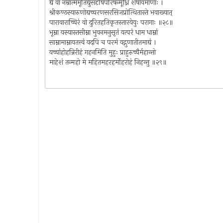
द्ये वा नम्रात्ममूर्तिद्युसदृषिपरिषन्मूर्ध्नि शेषायमाणाः ।
श्रीकण्ठस्यारुणोद्यच्चरणसरसिजप्रोत्थितास्ते भवाख्यात्
पारावाराच्चिरं वो दुरितहतिकृतस्तारयेयुः परागाः ॥२८॥
भूम्ना यस्यास्तसीम्ना भुवनमनुसृतं यत्परं धाम धाम्नां
साम्नामाम्नायतत्त्वं यदपि च परमं यद्गुणातीतमाद्यं ।
यच्चांहोहन्निरीहं गहनमिति मुहुः प्राहुरुच्चैर्महान्तो
माहेशं तन्महो मे महितमहरहर्मोहरोहं निहन्तु ॥२९॥