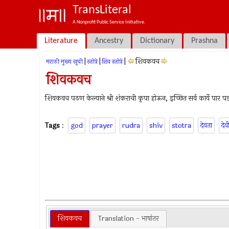
TransLiteral
A Nonprofit Public Service Initiative.
Literature
Ancestry
Dictionary
Prashna
|
|
|
शिवकवच
मराठी मुख्य सूची
स्तोत्रे
शिव स्तोत्रे
शिवकवच
शिवकवच पठण केल्याने श्री शंकराची कृपा होऊन, इच्छित सर्व कार्ये पार प
Tags
:
god
prayer
rudra
shiv
stotra
देवता
देव
शिवकवच
Translation - भाषांतर