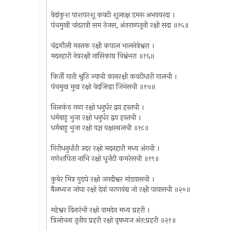
वेदांकुश पाशपरशू कवटी शूलाक्ष डमरू अभयवरदा ।
पंचमुखी चांदरात्री सम तेजस, अंतराळातूनी रक्षी सदा ॥१५॥
चंद्रमौली मस्तक रक्षी कपाल भालनेत्रेश्वरा ।
मदनहारी नेत्ररक्षी नासिकाग्र विश्वंभरा ॥१६॥
किर्ती गाती श्रुति ज्याची कानरक्षी कवटीधारी गालची ।
पंचमुख मुख रक्षो वेदजिव्हा जिभेसची ॥१७॥
निलकंठ गळा रक्षो धनुर्धर द्वय हस्तची ।
धर्मबाहु भुजा रक्षो धनुर्धर द्वय हस्तची ।
धर्मबाहु भुजा रक्षो यज्ञ वक्षस्थलची ॥१८॥
गिरीधनुर्धारी उदर रक्षो मदनहारी मध्य अंगची ।
गणेशपिता नाभि रक्षो धूर्जटी कमरेसची ॥१९॥
कुबेर मित्र गुडघे रक्षो जगदीश्वर मांडयासची ।
बैलध्वज जांघा रक्षो देवां चरणवंद्य जो रक्षी पायासची ॥२०॥
महेश्वर दिनारंभी रक्षो वामदेव मध्य प्रहरी ।
त्रिलोचना तृतीय प्रहरी रक्षो वृषध्वज अंत:प्रहरी ॥२१॥