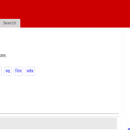
Search
डतात.
ी
रूद्र
शिव
स्तोत्र