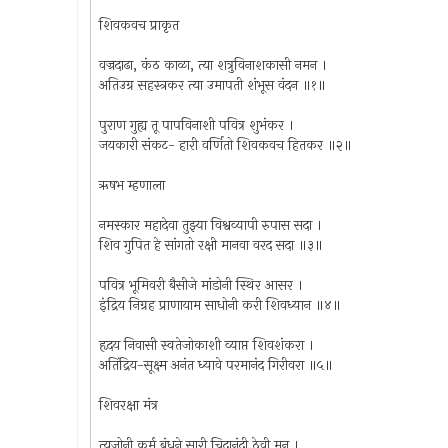
शिवकवच प्राकृत
वज्रदाढा, कंठ काळा, त्या शत्रुविनाशकासी नमन ।
अतिउग्र सहस्त्रकर त्या उमापती शंभूस वंदन ॥१॥
पुराण गुह्य तू पापविनाशी पवित्र शुभंकर ।
जयकारी संकट- हारी वर्णितो शिवकवच हितकर ॥२॥
ऋषभ म्हणाला
नमस्कार महादेवा तुझ्या विश्वव्यापी रुपास सदा ।
शिव गुपित हे सांगतो रक्षी मानवा वरद सदा ॥३॥
पवित्र भूमिवरी बैसीजे मांडोनी स्थिर आसर ।
इंद्रिय निग्रह प्राणायाम साधोनी करी शिवध्यान ॥४॥
हृदय निवासी स्वतेजोकाशी व्याप्त शिवशंकरा ।
अतिंद्रिय-सूक्ष्म अनंत ध्यावे परमानंद गिरीवरा ॥५॥
शिवरक्षा मंत्र
त्यजोनी कर्म बंधने सारी चिदानंदी ठेवी मन ।