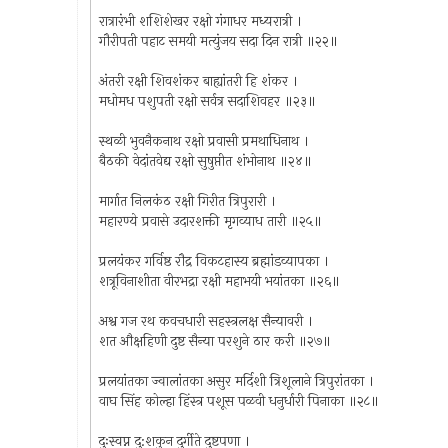
रात्रारंभी शशिशेखर रक्षो गंगाधर मध्यरात्री ।
गौरीपती पहाट समयी मत्युंजय सदा दिन रात्री ॥२२॥
अंतरी रक्षी शिवशंकर बाह्यांतरी हि शंकर ।
मधोमध पशुपती रक्षो सर्वत्र सदाशिवहर ॥२३॥
स्थळी भुवनैकनाथ रक्षो प्रवासी प्रमथाधिनाथ ।
बैठकी वेदांतवेद्य रक्षो सुषुप्तीत शंभोनाथ ॥२४॥
मार्गात निलकंठ रक्षी गिरीत त्रिपुरारी ।
महारण्ये प्रवासे उदारशक्ती मृगव्याध तारी ॥२५॥
प्रलयंकर गर्विष्ठ रौद्र विकटहास्य ब्रह्मांडव्यापका ।
शत्रूविनाशीता वीरभद्रा रक्षी महाभयी भयांतका ॥२६॥
अश्व गज रथ कवचधारी सहस्त्रलक्ष सैन्यावरी ।
शत औक्षहिणी दुष्ट सैन्या परशुने ठार करी ॥२७॥
प्रलयांतका ज्वालांतका असुर मर्दिशी त्रिशूलाने त्रिपुरांतका ।
वाघ सिंह कोल्हा हिंस्त्र पशूस पळवी धनुर्धारी पिनाका ॥२८॥
दुःस्वप्न दु:शकुन दुर्गीते दुष्टपणा ।