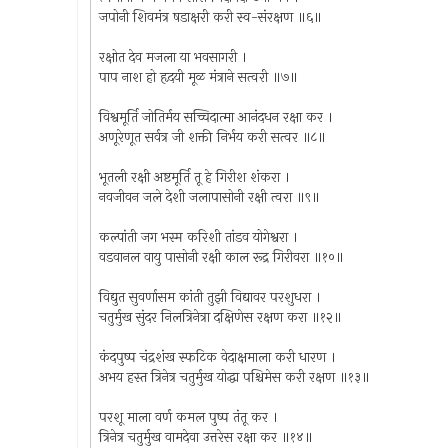
जपोनी शिवमंत्र षडाक्षरी करी स्व-संरक्षण ॥६॥
रक्षोत देव मजला या भवसागरी ।
पाप नाश हो हृदयी मूळ मंत्राने सत्वरी ॥७॥
विश्वमूर्ति जोतिर्मय सच्चिदात्मा आनंदधन रक्षा कर ।
अणूरेणूत सर्वत्र जी शक्ती निर्भय करी सत्वर ॥८॥
भूतली रक्षी अष्टमूर्ति तू हे गिरीश शंकरा ।
नवजीवन जले देशी जलापासोनी रक्षी त्वरा ॥९॥
कल्पांती जग भस्म करिशी तांडव योगेश्वरा ।
वडवानल वायु पासोनी रक्षी काल रूद्र गिरीवरा ॥१०॥
विद्युत सुवर्णासम कांती तुझी विद्यावर परशुधरा ।
चतुर्मुख सुंदर निलत्रिनेत्रा दक्षिणेस रक्षण करा ॥१२॥
कंदपुष्प चंद्रशंख स्फटिक वेदाक्षमाला करी धारण ।
अभय हस्त त्रिनेत्र चतुर्मुख योद्धा पश्चिमेस करी रक्षण ॥१३॥
परशू माला वर्ण कमल पुष्प तंतू कर ।
त्रिनेत्र चतुर्मुख वामदेवा उत्तरेस रक्षा कर ॥१४॥