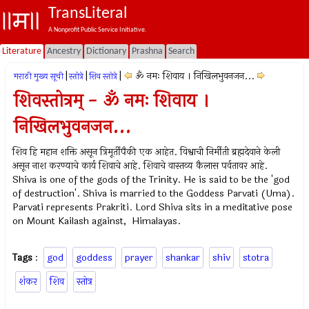
TransLiteral
A Nonprofit Public Service Initiative.
Literature
Ancestry
Dictionary
Prashna
Search
|
|
|
ॐ नमः शिवाय । निखिलभुवनजन...
मराठी मुख्य सूची
स्तोत्रे
शिव स्तोत्रे
शिवस्तोत्रम् - ॐ नमः शिवाय ।
निखिलभुवनजन...
शिव हि महान शक्ति असून त्रिमूर्तींपैकी एक आहेत. विश्वाची निर्मीती ब्रह्मदेवाने केली
असून नाश करण्याचे कार्य शिवाचे आहे. शिवाचे वास्तव्य कैलास पर्वतावर आहे.
Shiva is one of the gods of the Trinity. He is said to be the 'god
of destruction'. Shiva is married to the Goddess Parvati (Uma).
Parvati represents Prakriti. Lord Shiva sits in a meditative pose
on Mount Kailash against, Himalayas.
Tags
:
god
goddess
prayer
shankar
shiv
stotra
शंकर
शिव
स्तोत्र