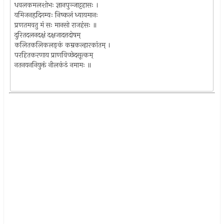
धवलकमलशोभः ज्ञानपुञ्जाट्टहासः ।
यमिजनहृदिगम्यः निष्कलं ध्यायमानः
प्रणतमवतु मं सः मानसो राजहंसः ॥
दुरितदलनदक्षं दक्षजादत्तदोषम्
कलितकलिकलङ्कं कम्रकल्हारकांतम् ।
परहितकरणाय प्राणविच्छेदसूत्कम्
नतनयननियुक्तं नीलकंठं नमामः ॥