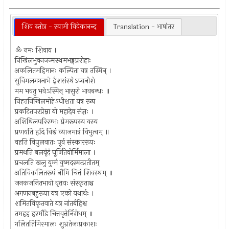
शिव स्तोत्र - स्वामी विवेकानन्द
Translation - भाषांतर
ॐ नमः शिवाय ।
निखिलभुवनजन्मस्थमभङ्गप्ररोहाः
अकलितमहिमानः कल्पिता यत्र तस्मिन् ।
सुविमलगगनाभे ईशसंस्थेऽप्यनीशे
मम भवतु भवेऽस्मिन् भासुरो भावबन्धः ॥
निहतनिखिलमोहेऽधीशता यत्र रूढा
प्रकटितपरप्रेम्ना यो महादेव संज्ञः ।
अशिथिलपरिरम्भः प्रेमरूपस्य यस्य
प्रणयति हृदि विश्वं व्याजमात्रं विभुत्वम् ॥
वहति विपुलवातः पूर्व संस्काररूपः
प्रमथति बलवृंदं घूर्णितेवोर्मिमाला ।
प्रचलति खलु युग्मं युष्मदस्मत्प्रतीतम्
अतिविकलितरूपं नौमि चित्तं शिवस्थम् ॥
जनकजनितभावो वृत्तयः संस्कृताश्च
अगणनबहुरूपा यत्र एको यथार्थः ।
शमितविकृतवाते यत्र नांतर्बहिश्च
तमहह हरमौडे चित्तवृत्तेर्निरोधम् ॥
गलिततिमिरमालः शुभ्रतेजःप्रकाशः