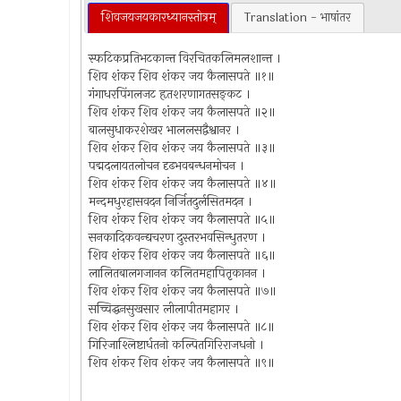
शिवजयजयकारध्यानस्तोत्रम्
Translation - भाषांतर
स्फटिकप्रतिभटकान्त विरचितकलिमलशान्त ।
शिव शंकर शिव शंकर जय कैलासपते ॥१॥
गंगाधरपिंगलजट हृतशरणागतसङ्कट ।
शिव शंकर शिव शंकर जय कैलासपते ॥२॥
बालसुधाकरशेखर भाललसद्वैश्वानर ।
शिव शंकर शिव शंकर जय कैलासपते ॥३॥
पद्मदलायतलोचन दृढभवबन्धनमोचन ।
शिव शंकर शिव शंकर जय कैलासपते ॥४॥
मन्दमधुरहासवदन निर्जितदुर्लसितमदन ।
शिव शंकर शिव शंकर जय कैलासपते ॥५॥
सनकादिकवन्द्यचरण दुस्तरभवसिन्धुतरण ।
शिव शंकर शिव शंकर जय कैलासपते ॥६॥
लालितबालगजानन कलितमहापितृकानन ।
शिव शंकर शिव शंकर जय कैलासपते ॥७॥
सच्चिद्घनसुखसार लीलापीतमहागर ।
शिव शंकर शिव शंकर जय कैलासपते ॥८॥
गिरिजाश्लिष्टार्धतनो कल्पितगिरिराजधनो ।
शिव शंकर शिव शंकर जय कैलासपते ॥९॥