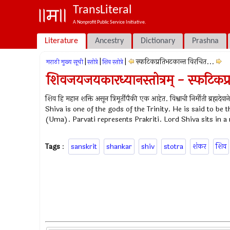
TransLiteral
A Nonprofit Public Service Initiative.
Literature
Ancestry
Dictionary
Prashna
|
|
|
स्फटिकप्रतिभटकान्त विरचित...
मराठी मुख्य सूची
स्तोत्रे
शिव स्तोत्रे
शिवजयजयकारध्यानस्तोत्रम् - स्फटिकप्
शिव हि महान शक्ति असून त्रिमूर्तींपैकी एक आहेत. विश्वाची निर्मीती ब्रह्मद
Shiva is one of the gods of the Trinity. He is said to be 
(Uma). Parvati represents Prakriti. Lord Shiva sits in 
Tags
:
sanskrit
shankar
shiv
stotra
शंकर
शिव