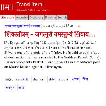
TransLiteral
A Nonprofit Public Service Initiative.
Literature
Ancestry
Dictionary
Prashna
Search
|
|
|
जगत्गुरो नमस्तुभ्यं शिवाय...
मराठी मुख्य सूची
स्तोत्रे
शिव स्तोत्रे
शिवस्तोत्रम् - जगत्गुरो नमस्तुभ्यं शिवाय...
शिव हि महान शक्ति असून त्रिमूर्तींपैकी एक आहेत. विश्वाची निर्मीती ब्रह्मदेवाने केली
असून नाश करण्याचे कार्य शिवाचे आहे. शिवाचे वास्तव्य कैलास पर्वतावर आहे.
Shiva is one of the gods of the Trinity. He is said to be the 'god
of destruction'. Shiva is married to the Goddess Parvati (Uma).
Parvati represents Prakriti. Lord Shiva sits in a meditative pose
on Mount Kailash against, Himalayas.
Tags
:
sanskrit
shankar
shiv
stotra
शंकर
शिव
संस्कृत
स्तोत्र