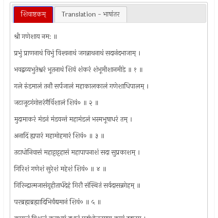
शिवाष्टकम्
Translation - भाषांतर
श्री गणेशाय नम: ॥
प्रभुं प्राणनाथं विभुं विश्‍वनाथं जगन्नाथनाथं सदानंदभाजाम् ।
भवद्बव्यभुतेश्वरं भूतनाथं शिवं शंकरं शंभूमीशानमीडे ॥ १ ॥
गले रुंडमालं तनौ सर्पजालं महाकालकालं गणेशाधिपालम् ।
जटाजूटगंगोत्तरंगैर्विशालं शिवं० ॥ २ ॥
मुदामाकरं मंडनं मंडयन्तं महामंडलं भस्मभूषाधरं तम् ।
अनादिं ह्यपारं महामोहमारं शिवं० ॥ ३ ॥
तटाधोनिवासं महाट्टाट्टहासं महापापनाशं सदा सुप्रकाशम् ।
गिरिशं गणेशं सुरेशं महेशं शिवं० ॥ ४ ॥
गिरिन्द्रात्मजासंगृहीतार्धदेहं गिरौ संस्थितं सर्वदासन्नगेहम् ॥
परब्रह्मब्रह्मादिभिर्वंद्यमानं शिवं० ॥ ५ ॥