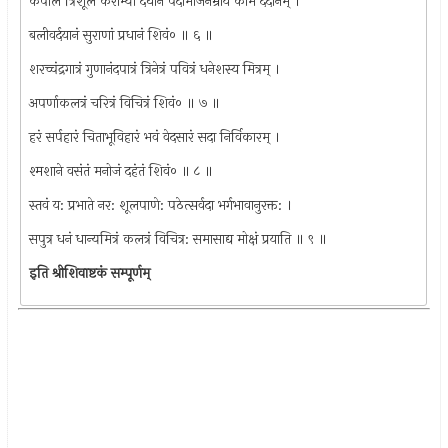
कपालं त्रिशूलं कराभ्यां दधानं पदांभोजनम्राय कामं ददानम् ।
बलीवर्दयानं सुराणां प्रधानं शिवं० ॥ ६ ॥
शरच्चंद्रगात्रं गुणानंदपात्रं त्रिनेत्रं पवित्रं धनेशस्य मित्रम् ।
अपर्णाकलत्रं चरित्रं विचित्रं शिवं० ॥ ७ ॥
हरं सर्पहारं चिताभूविहारं भवं वेदसारं सदा निर्विकारम् ।
श्मशाने वसंतं मनोजं दहंतं शिवं० ॥ ८ ॥
स्तवं य: प्रभाते नर: शूलपाणे: पठेत्सर्वदा भर्गभावानुरक्त: ।
सपुत्र धनं धान्यमित्रं कलत्रं विचित्र: समासाद्य मोक्षं प्रयाति ॥ ९ ॥
इति श्रीशिवाष्टकं सम्पूर्णम्