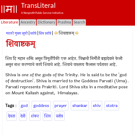
TransLiteral
A Nonprofit Public Service Initiative.
Literature
Ancestry
Dictionary
Prashna
Search
|
|
|
शिवाष्टकम्
मराठी मुख्य सूची
स्तोत्रे
शिव स्तोत्रे
शिवाष्टकम्
शिव हि महान शक्ति असून त्रिमूर्तींपैकी एक आहेत. विश्वाची निर्मीती ब्रह्मदेवाने केली
असून नाश करण्याचे कार्य शिवाचे आहे. शिवाचे वास्तव्य कैलास पर्वतावर आहे.
Shiva is one of the gods of the Trinity. He is said to be the 'god
of destruction'. Shiva is married to the Goddess Parvati (Uma).
Parvati represents Prakriti. Lord Shiva sits in a meditative pose
on Mount Kailash against, Himalayas.
Tags
:
god
goddess
prayer
shankar
shiv
stotra
देवता
देवी
शंकर
शिव
स्तोत्र