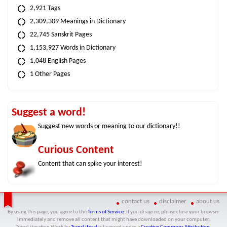
2,921 Tags
2,309,309 Meanings in Dictionary
22,745 Sanskrit Pages
1,153,927 Words in Dictionary
1,048 English Pages
1 Other Pages
Suggest a word!
Suggest new words or meaning to our dictionary!!
Curious Content
Content that can spike your interest!
contact us
disclaimer
about us
By using this page, you agree to the
Terms of Service
. If you disagree, please close your browser
immediately and remove all content that might have downloaded on your computer.