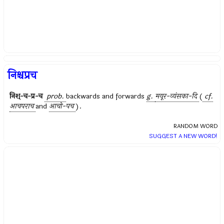
निश्चप्रच
निश्-च-प्र-च
prob.
backwards and forwards
g.
मयूर-व्यंसका-दि
(
cf.
आचपराच
and
आचो-पच
).
RANDOM WORD
SUGGEST A NEW WORD!